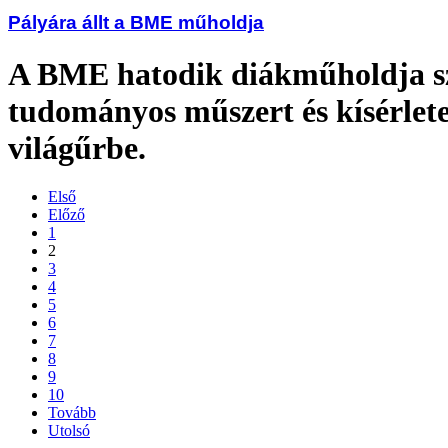
Pályára állt a BME műholdja
A BME hatodik diákműholdja 
tudományos műszert és kísérletet
világűrbe.
Első
Előző
1
2
3
4
5
6
7
8
9
10
Tovább
Utolsó