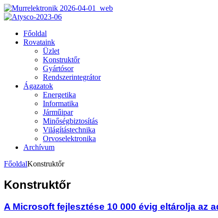
Főoldal
Rovataink
Üzlet
Konstruktőr
Gyártósor
Rendszerintegrátor
Ágazatok
Energetika
Informatika
Járműipar
Minőségbiztosítás
Világítástechnika
Orvoselektronika
Archívum
Főoldal
Konstruktőr
Konstruktőr
A Microsoft fejlesztése 10 000 évig eltárolja az 