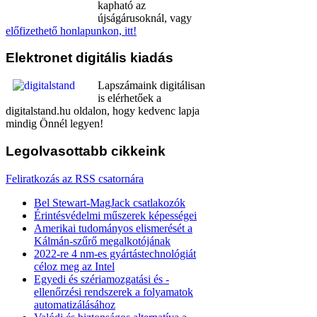
kapható az
újságárusoknál, vagy
előfizethető honlapunkon, itt!
Elektronet
digitális kiadás
Lapszámaink digitálisan
is elérhetőek a
digitalstand.hu oldalon, hogy kedvenc lapja
mindig Önnél legyen!
Legolvasottabb
cikkeink
Feliratkozás az RSS csatornára
Bel Stewart-MagJack csatlakozók
Érintésvédelmi műszerek képességei
Amerikai tudományos elismerését a
Kálmán-szűrő megalkotójának
2022-re 4 nm-es gyártástechnológiát
céloz meg az Intel
Egyedi és szériamozgatási és -
ellenőrzési rendszerek a folyamatok
automatizálásához