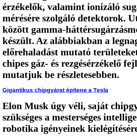
érzékelők, valamint ionizáló su
mérésére szolgáló detektorok. 
között gamma-háttérsugárzásmé
készült. Az alábbiakban a legn
előrehaladást mutató területeket
chipes gáz- és rezgésérzékelő fej
mutatjuk be részletesebben.
Gigantikus chipgyárat építene a Tesla
Elon Musk úgy véli, saját chipg
szükséges a mesterséges intellige
robotika igényeinek kielégítésér