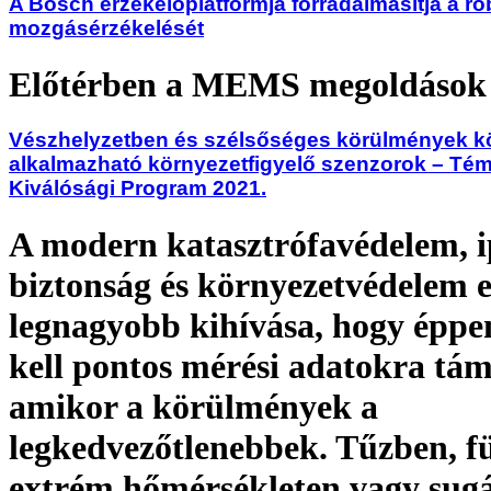
A Bosch érzékelőplatformja forradalmasítja a r
mozgásérzékelését
Előtérben a MEMS megoldások
Vészhelyzetben és szélsőséges körülmények k
alkalmazható környezetfigyelő szenzorok – Téma
Kiválósági Program 2021.
A modern katasztrófavédelem, i
biztonság és környezetvédelem 
legnagyobb kihívása, hogy éppe
kell pontos mérési adatokra tá
amikor a körülmények a
legkedvezőtlenebbek. Tűzben, fu
extrém hőmérsékleten vagy sugá