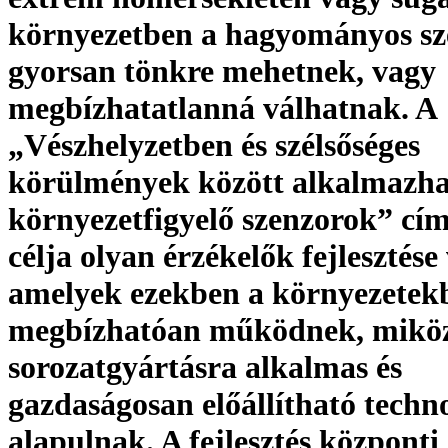
környezetben a hagyományos s
gyorsan tönkre mehetnek, vagy
megbízhatatlanná válhatnak. A
„Vészhelyzetben és szélsőséges
körülmények között alkalmazh
környezetfigyelő szenzorok” cí
célja olyan érzékelők fejlesztése 
amelyek ezekben a környezetekb
megbízhatóan működnek, mikö
sorozatgyártásra alkalmas és
gazdaságosan előállítható techn
alapulnak. A fejlesztés központi