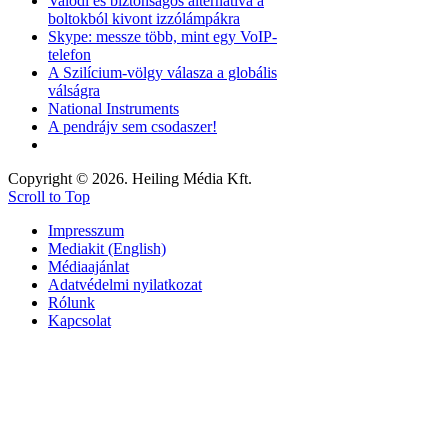
Valódi és biztonságos alternatíva a
boltokból kivont izzólámpákra
Skype: messze több, mint egy VoIP-
telefon
A Szilícium-völgy válasza a globális
válságra
National Instruments
A pendrájv sem csodaszer!
Copyright © 2026. Heiling Média Kft.
Scroll to Top
Impresszum
Mediakit (English)
Médiaajánlat
Adatvédelmi nyilatkozat
Rólunk
Kapcsolat