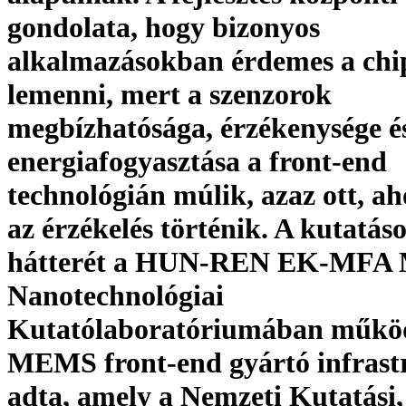
gondolata, hogy bizonyos
alkalmazásokban érdemes a chip
lemenni, mert a szenzorok
megbízhatósága, érzékenysége é
energiafogyasztása a front-end
technológián múlik, azaz ott, a
az érzékelés történik. A kutatás
hátterét a HUN-REN EK-MFA M
Nanotechnológiai
Kutatólaboratóriumában műkö
MEMS front-end gyártó infrast
adta, amely a Nemzeti Kutatási,