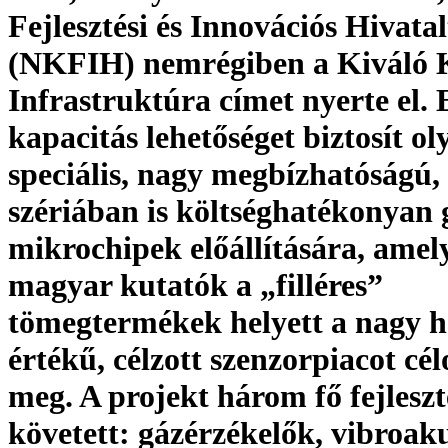
Fejlesztési és Innovációs Hivatal
(NKFIH) nemrégiben a Kiváló K
Infrastruktúra címet nyerte el. 
kapacitás lehetőséget biztosít ol
speciális, nagy megbízhatóságú, 
szériában is költséghatékonyan 
mikrochipek előállítására, amel
magyar kutatók a „filléres”
tömegtermékek helyett a nagy h
értékű, célzott szenzorpiacot cé
meg. A projekt három fő fejleszt
követett: gázérzékelők, vibroak