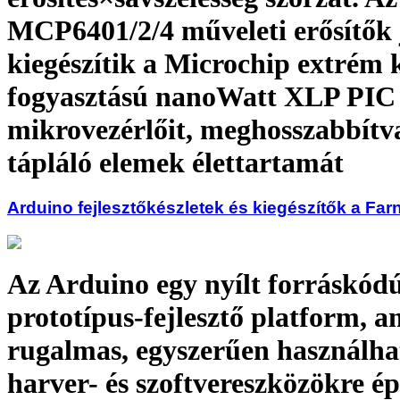
MCP6401/2/4 műveleti erősítők 
kiegészítik a Microchip extrém 
fogyasztású nano­Watt XLP PIC
mikrovezérlőit, meghosszabbítv
tápláló elemek élettartamát
Arduino fejlesztőkészletek és kiegészítők a Farn
Az Arduino egy nyílt forráskód
prototípus-fejlesztő platform, a
rugalmas, egyszerűen használha
harver- és szoftvereszközökre ép