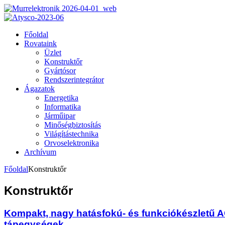
Főoldal
Rovataink
Üzlet
Konstruktőr
Gyártósor
Rendszerintegrátor
Ágazatok
Energetika
Informatika
Járműipar
Minőségbiztosítás
Világítástechnika
Orvoselektronika
Archívum
Főoldal
Konstruktőr
Konstruktőr
Kompakt, nagy hatásfokú- és funkciókészletű 
tápegységek