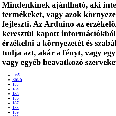
Mindenkinek ajánlható, aki int
termékeket, vagy azok környeze
fejleszti. Az Arduino az érzékel
keresztül kapott információkból
érzékelni a környezetét és szabá
tudja azt, akár a fényt, vagy eg
vagy egyéb beavatkozó szerveke
Első
Előző
183
184
185
186
187
188
189