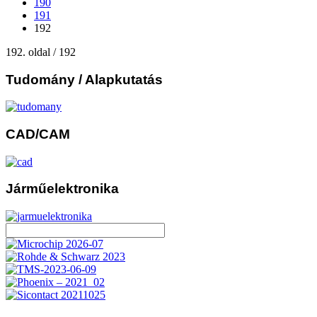
190
191
192
192. oldal / 192
Tudomány
/ Alapkutatás
CAD/CAM
Járműelektronika