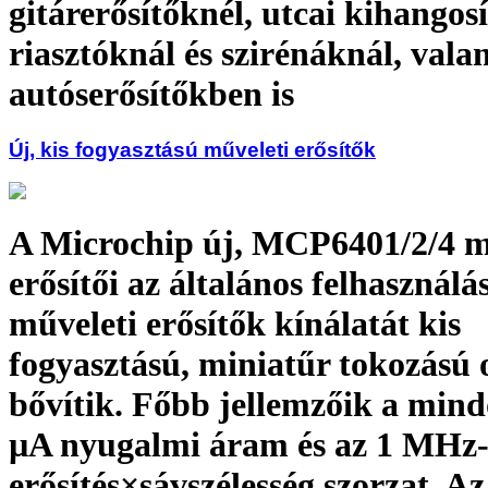
gitárerősítőknél, utcai kihangos
riasztóknál és szirénáknál, vala
autóserősítőkben is
Új, kis fogyasztású műveleti erősítők
A Microchip új, MCP6401/2/4 m
erősítői az általános felhasználá
műveleti erősítők kínálatát kis
fogyasztású, miniatűr tokozású 
bővítik. Főbb jellemzőik a mind
µA nyugalmi áram és az 1 MHz-
erősítés×sávszélesség szorzat. Az