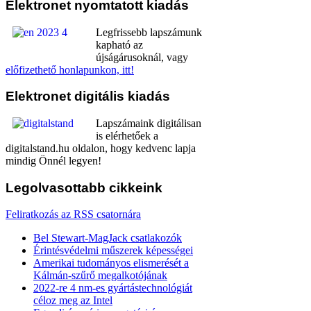
Elektronet
nyomtatott kiadás
Legfrissebb lapszámunk
kapható az
újságárusoknál, vagy
előfizethető honlapunkon, itt!
Elektronet
digitális kiadás
Lapszámaink digitálisan
is elérhetőek a
digitalstand.hu oldalon, hogy kedvenc lapja
mindig Önnél legyen!
Legolvasottabb
cikkeink
Feliratkozás az RSS csatornára
Bel Stewart-MagJack csatlakozók
Érintésvédelmi műszerek képességei
Amerikai tudományos elismerését a
Kálmán-szűrő megalkotójának
2022-re 4 nm-es gyártástechnológiát
céloz meg az Intel