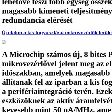
lehetővé teszi több egység összek
magasabb kimeneti teljesítmény
redundancia elérését
Új etalon a kis fogyasztású mikrovezérlők terül
A Microchip számos új, 8 bites 
mikrovezérlővel jelent meg az e
időszakban, amelyek magasabb
állítanak fel az iparban a kis fo
a perifériaintegráció terén. Eze
eszközöknek az aktív áramfelvét
kevesebb mint 50 µA/MHz, amel