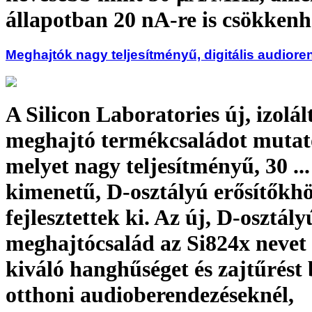
állapotban 20 nA-re is csökkenh
Meghajtók nagy teljesítményű, digitális audior
A Silicon Laboratories új, izolál
meghajtó termékcsaládot mutato
melyet nagy teljesítményű, 30 ..
kimenetű, D-osztályú erősítőkh
fejlesztettek ki. Az új, D-osztály
meghajtócsalád az Si824x nevet 
kiváló hanghűséget és zajtűrést 
otthoni audioberendezéseknél,