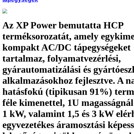
Az XP Power bemutatta HCP
terméksorozatát, amely egykime
kompakt AC/DC tápegységeket
tartalmaz, folyamatvezérlési,
gyárautomatizálási és gyártóesz
alkalmazásokhoz fejlesztve. A n
hatásfokú (tipikusan 91%) term
féle kimenettel, 1U magas­ságná
1 kW, valamint 1,5 és 3 kW elér
egyvezetékes áramosztási képes