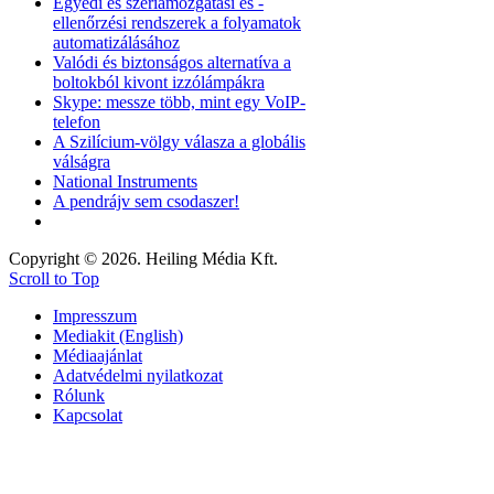
Egyedi és szériamozgatási és -
ellenőrzési rendszerek a folyamatok
automatizálásához
Valódi és biztonságos alternatíva a
boltokból kivont izzólámpákra
Skype: messze több, mint egy VoIP-
telefon
A Szilícium-völgy válasza a globális
válságra
National Instruments
A pendrájv sem csodaszer!
Copyright © 2026. Heiling Média Kft.
Scroll to Top
Impresszum
Mediakit (English)
Médiaajánlat
Adatvédelmi nyilatkozat
Rólunk
Kapcsolat