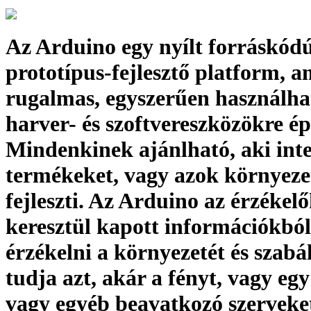
Az Arduino egy nyílt forráskód
prototípus-fejlesztő platform, a
rugalmas, egyszerűen használha
harver- és szoftvereszközökre ép
Mindenkinek ajánlható, aki int
termékeket, vagy azok környeze
fejleszti. Az Arduino az érzékel
keresztül kapott információkból
érzékelni a környezetét és szabá
tudja azt, akár a fényt, vagy eg
vagy egyéb beavatkozó szerveke