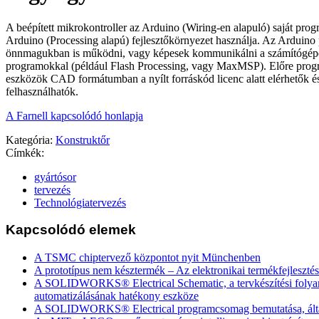
A beépített mikrokontroller az Arduino (Wiring-en alapuló) saját prog
Arduino (Processing alapú) fejlesztőkörnyezet használja. Az Arduino
önnmagukban is működni, vagy képesek kommunikálni a számítógépen
programokkal (például Flash Processing, vagy MaxMSP). Előre prog
eszközök CAD formátumban a nyílt forráskód licenc alatt elérhetők 
felhasználhatók.
A Farnell kapcsolódó honlapja
Kategória:
Konstruktőr
Címkék:
gyártósor
tervezés
Technológiatervezés
Kapcsolódó elemek
A TSMC chiptervező központot nyit Münchenben
A prototípus nem késztermék – Az elektronikai termékfejlesztés
A SOLIDWORKS® Electrical Schematic, a tervkészítési foly
automatizálásának hatékony eszköze
A SOLIDWORKS® Electrical programcsomag bemutatása, által