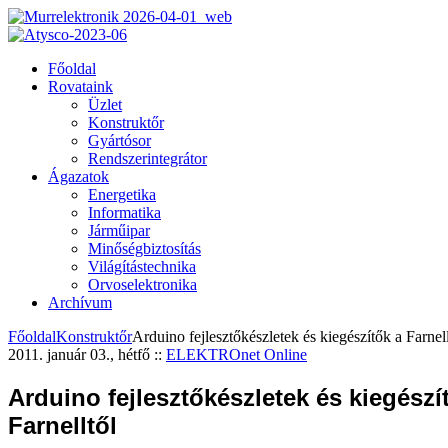
Főoldal
Rovataink
Üzlet
Konstruktőr
Gyártósor
Rendszerintegrátor
Ágazatok
Energetika
Informatika
Járműipar
Minőségbiztosítás
Világítástechnika
Orvoselektronika
Archívum
Főoldal
Konstruktőr
Arduino fejlesztőkészletek és kiegészítők a Farnell
2011. január 03., hétfő
::
ELEKTROnet Online
Arduino fejlesztőkészletek és kiegészí
Farnelltől