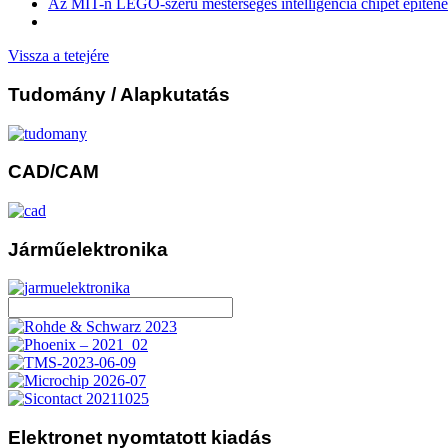
Az MIT-n LEGO-szerű mesterséges intelligencia chipet építen
Vissza a tetejére
Tudomány
/ Alapkutatás
CAD/CAM
Járműelektronika
Elektronet
nyomtatott kiadás