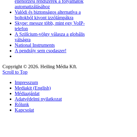
ellenőrzési rendszerek a folyamatok
automatizálásához
Valódi és biztonságos alternatíva a
boltokból kivont izzólámpákra
Skype: messze több, mint egy VoIP-
telefon
A Szilícium-völgy válasza a globális
válságra
National Instruments
A pendrájv sem csodaszer!
Copyright © 2026. Heiling Média Kft.
Scroll to Top
Impresszum
Mediakit (English)
Médiaajánlat
Adatvédelmi nyilatkozat
Rólunk
Kapcsolat