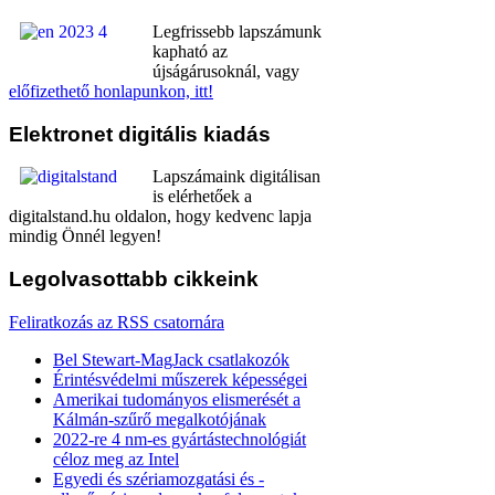
Legfrissebb lapszámunk
kapható az
újságárusoknál, vagy
előfizethető honlapunkon, itt!
Elektronet
digitális kiadás
Lapszámaink digitálisan
is elérhetőek a
digitalstand.hu oldalon, hogy kedvenc lapja
mindig Önnél legyen!
Legolvasottabb
cikkeink
Feliratkozás az RSS csatornára
Bel Stewart-MagJack csatlakozók
Érintésvédelmi műszerek képességei
Amerikai tudományos elismerését a
Kálmán-szűrő megalkotójának
2022-re 4 nm-es gyártástechnológiát
céloz meg az Intel
Egyedi és szériamozgatási és -