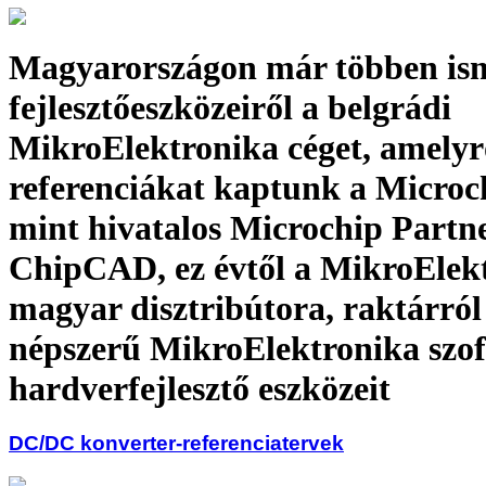
Magyarországon már többen is
fejlesztőeszközeiről a belgrádi
MikroElektronika céget, amelyr
referenciákat kaptunk a Microchi
mint hivatalos Microchip Partne
ChipCAD, ez évtől a MikroElek
magyar disztribútora, raktárról
népszerű MikroElektronika szoft
hardverfejlesztő eszközeit
DC/DC konverter-referenciatervek