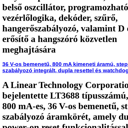
belső oszcillátor, programozhat
vezérlőlogika, dekóder, szűrő,
hangerőszabályozó, valamint D 
erősítő a hangszóró közvetlen
meghajtására
36 V-os bemenetű, 800 mA kimeneti áramú, ste
szabályozó integrált, dupla resettel és watchdog
A Linear Technology Corporati
bejelentette LT3688 típusszámú,
800 mA-es, 36 V-os bemenetű, s
szabályozó áramkörét, amely d
power-on reset funkcionalitással