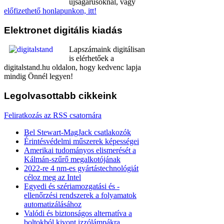
újságárusoknál, vagy
előfizethető honlapunkon, itt!
Elektronet
digitális kiadás
Lapszámaink digitálisan
is elérhetőek a
digitalstand.hu oldalon, hogy kedvenc lapja
mindig Önnél legyen!
Legolvasottabb
cikkeink
Feliratkozás az RSS csatornára
Bel Stewart-MagJack csatlakozók
Érintésvédelmi műszerek képességei
Amerikai tudományos elismerését a
Kálmán-szűrő megalkotójának
2022-re 4 nm-es gyártástechnológiát
céloz meg az Intel
Egyedi és szériamozgatási és -
ellenőrzési rendszerek a folyamatok
automatizálásához
Valódi és biztonságos alternatíva a
boltokból kivont izzólámpákra