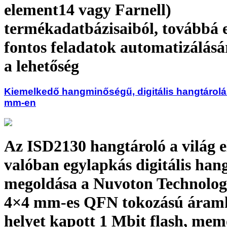
element14 vagy Farnell)
termékadatbázisaiból, továbbá 
fontos feladatok automatizálásár
a lehetőség
Kiemelkedő hangminőségű, digitális hangtárolá
mm-en
Az ISD2130 hangtároló a világ e
valóban egylapkás digitális han
megoldása a Nuvoton Technology
4×4 mm-es QFN tokozású áram
helyet kapott 1 Mbit flash, mem