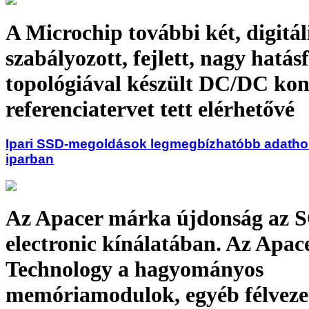
A Microchip további két, digitál
szabályozott, fejlett, nagy hatás
topológiával készült DC/DC kon
referenciatervet tett elérhetővé
Ipari SSD-megoldások legmegbízhatóbb adatho
iparban
Az Apacer márka újdonság az 
electronic kínálatában. Az Apac
Technology a hagyományos
memóriamodulok, egyéb félveze