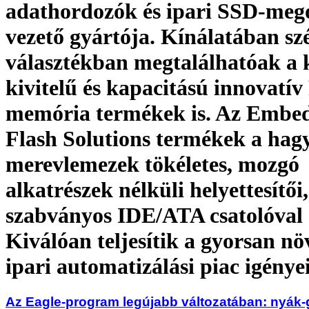
adathordozók és ipari SSD-meg
vezető gyártója. Kínálatában szé
választékban megtalálhatóak a 
kivitelű és kapacitású innovatív
memória termékek is. Az Embe
Flash Solutions termékek a ha
merevlemezek tökéletes, mozgó
alkatrészek nélküli helyettesítői,
szabványos IDE/ATA csatolóval e
Kiválóan teljesítik a gyorsan n
ipari automatizálási piac igénye
Az Eagle-program legújabb változatában: nyák-