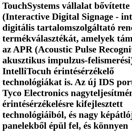
TouchSystems vállalat bővítette
(Interactive Digital Signage - in
digitális tartalomszolgáltató ren
termékválasztékát, amelyek tá
az APR (Acoustic Pulse Recognit
akusztikus impulzus-felismerési)
IntelliTocuh érintésérzékelő
technológiákat is. Az új IDS port
Tyco Electronics nagyteljesítmé
érintésérzékelésre kifejlesztett
technológiáiból, és nagy képátl
panelekből épül fel, és könnyen