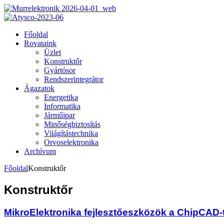
Főoldal
Rovataink
Üzlet
Konstruktőr
Gyártósor
Rendszerintegrátor
Ágazatok
Energetika
Informatika
Járműipar
Minőségbiztosítás
Világítástechnika
Orvoselektronika
Archívum
Főoldal
Konstruktőr
Konstruktőr
MikroElektronika fejlesztőeszközök a ChipCAD-