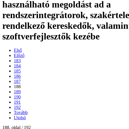
használható megoldást ad a
rendszerintegrátorok, szakérte
rendelkező kereskedők, valamin
szoftverfejlesztők kezébe
Első
Előző
183
184
185
186
187
188
189
190
191
192
Tovább
Utolsó
188. oldal / 192