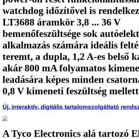
watchdog időzítővel is rendelkez
LT3688 áramkör 3,8 ... 36 V
bemenőfeszültsége sok autóelek
alkalmazás számára ideális felté
teremt, a dupla, 1,2 A-es belső 
akár 800 mA folyamatos kimene
leadására képes minden csatorn
0,8 V kimeneti feszültség mellett
Új, interaktív, digitális tartalomszolgáltató rends
A Tyco Electronics alá tartozó E