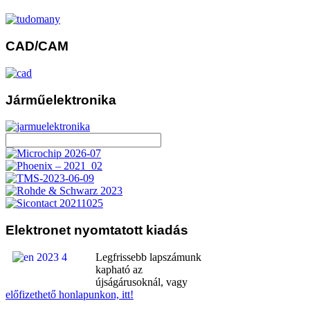
CAD/CAM
Járműelektronika
Elektronet
nyomtatott kiadás
Legfrissebb lapszámunk
kapható az
újságárusoknál, vagy
előfizethető honlapunkon, itt!