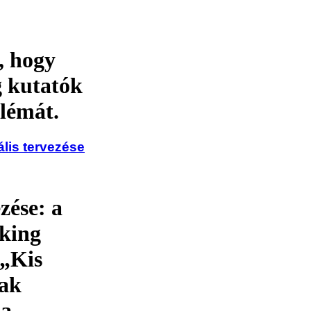
, hogy
g kutatók
lémát.
ális tervezése
ése: a
rking
„Kis
nak
 a