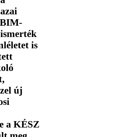
hazai
 BIM-
 ismerték
léletet is
tett
koló
t,
zel új
osi
se a KÉSZ
ult meg.