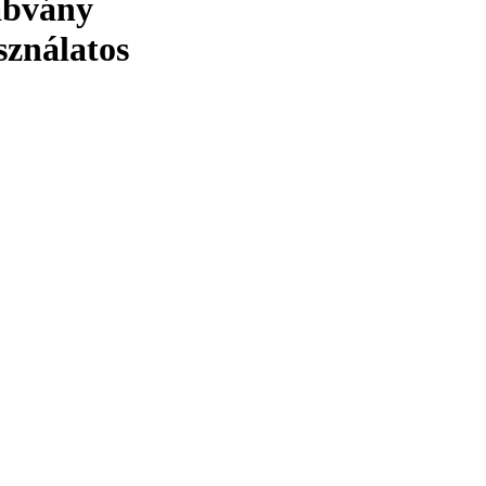
zabvány
sználatos