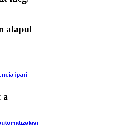
n alapul
ncia ipari
 a
automatizálási