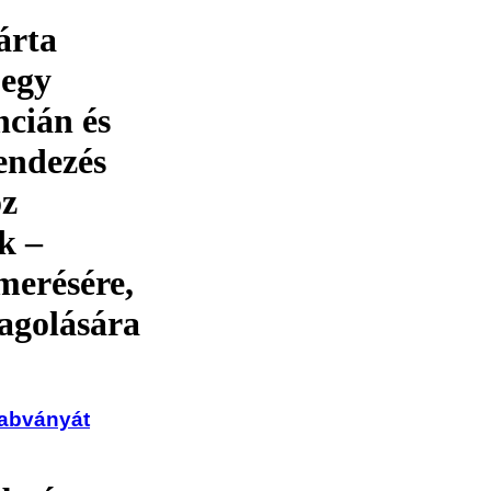
árta
 egy
ncián és
endezés
öz
k –
merésére,
dagolására
zabványát