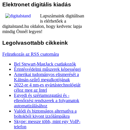
Elektronet
digitális kiadás
Lapszámaink digitálisan
is elérhetőek a
digitalstand.hu oldalon, hogy kedvenc lapja
mindig Önnél legyen!
Legolvasottabb
cikkeink
Feliratkozás az RSS csatornára
Bel Stewart-MagJack csatlakozók
Érintésvédelmi műszerek képességei
Amerikai tudományos elismerését a
Kálmán-szűrő megalkotójának
2022-re 4 nm-es gyártástechnológiát
céloz meg az Intel
Egyedi és szériamozgatási és -
ellenőrzési rendszerek a folyamatok
automatizálásához
Valódi és biztonságos alternatíva a
boltokból kivont izzólámpákra
Skype: messze több, mint egy VoIP-
telefon