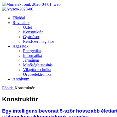
Főoldal
Rovataink
Üzlet
Konstruktőr
Gyártósor
Rendszerintegrátor
Ágazatok
Energetika
Informatika
Járműipar
Minőségbiztosítás
Világítástechnika
Orvoselektronika
Archívum
Főoldal
Konstruktőr
Konstruktőr
Egy intelligens bevonat 5-ször hosszabb élettar
a lítium-kén akkumulátorok számára