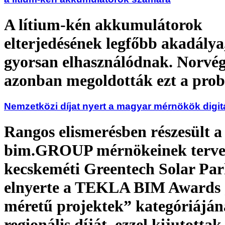
A lítium-kén akkumulátorok
elterjedésének legfőbb akadálya
gyorsan elhasználódnak. Norvé
azonban megoldották ezt a prob
Nemzetközi díjat nyert a magyar mérnökök digit
Rangos elismerésben részesült a
bim.GROUP mérnökeinek tervez
kecskeméti Greentech Solar Pa
elnyerte a TEKLA BIM Awards 
méretű projektek” kategóriájá
regionális díját, ezzel kijutottak