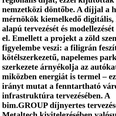
nemzetközi döntőbe. A díjjal a 
mérnökök kiemelkedő digitális,
alapú tervezését és modellezését
el. Emellett a projekt a zöld szem
figyelembe veszi: a filigrán feszí
kötélszerkezetű, napelemes par
szerkezete árnyékolja az autóka
miközben energiát is termel – ez
irányt mutat a fenntartható vár
infrastruktúra tervezésében. A
bim.GROUP díjnyertes tervezé
Metaltech kivitelezésében valós