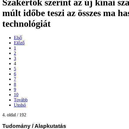
Szakértők szerint az új kínai s
múlt időbe teszi az összes ma ha
technológiát
Első
Előző
1
2
3
4
5
6
7
8
9
10
Tovább
Utolsó
4. oldal / 192
Tudomány
/ Alapkutatás