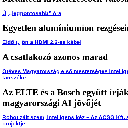
Új „legpontosabb” óra
Egyetlen alumíniumion rezgései
Eldőlt, jön a HDMI 2.2-es kábel
A csatlakozó azonos marad
Ötéves Magyarország első mesterséges intellige
tanszéke
Az ELTE és a Bosch együtt írják
magyarországi AI jövőjét
Robotizált szem, intelligens kéz – Az ACSG Kft. 
projektje