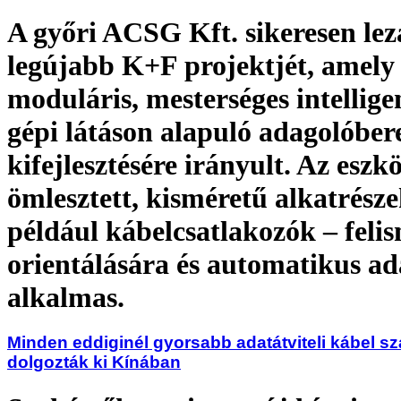
A győri ACSG Kft. sikeresen lez
legújabb K+F projektjét, amely
moduláris, mesterséges intellige
gépi látáson alapuló adagolóber
kifejlesztésére irányult. Az eszk
ömlesztett, kisméretű alkatrésze
például kábelcsatlakozók – felis
orientálására és automatikus a
alkalmas.
Minden eddiginél gyorsabb adatátviteli kábel s
dolgozták ki Kínában