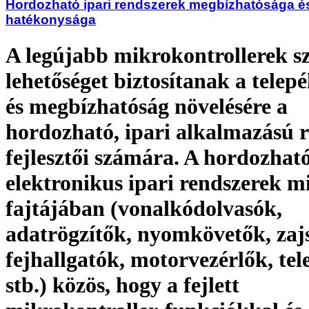
Hordozható ipari rendszerek megbízhatósága é
hatékonysága
A legújabb mikrokontrollerek 
lehetőséget biztosítanak a telep
és megbízhatóság növelésére a
hordozható, ipari alkalmazású 
fejlesztői számára. A hordozható
elektronikus ipari rendszerek 
fajtájában (vonalkódolvasók,
adatrögzítők, nyomkövetők, zaj
fejhallgatók, motorvezérlők, tel
stb.) közös, hogy a fejlett