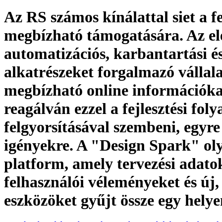
Az RS számos kínálattal siet a f
megbízható támogatására. Az el
automatizációs, karbantartási és
alkatrészeket forgalmazó vállal
megbízható online információka
reagálván ezzel a fejlesztési fol
felgyorsításával szembeni, egyr
igényekre. A "Design Spark" ol
platform, amely tervezési adato
felhasználói véleményeket és új,
eszközöket gyűjt össze egy hely