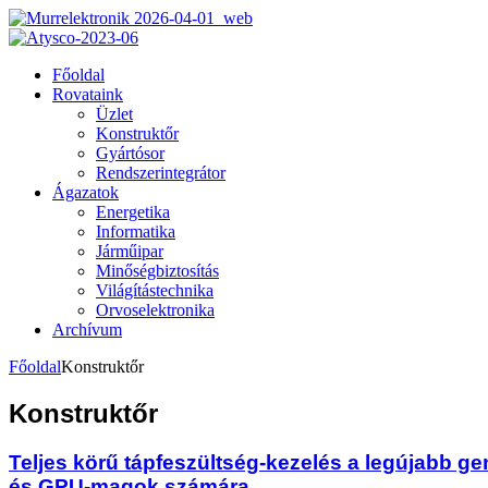
Főoldal
Rovataink
Üzlet
Konstruktőr
Gyártósor
Rendszerintegrátor
Ágazatok
Energetika
Informatika
Járműipar
Minőségbiztosítás
Világítástechnika
Orvoselektronika
Archívum
Főoldal
Konstruktőr
Konstruktőr
Teljes körű tápfeszültség-kezelés a legújabb g
és GPU-magok számára