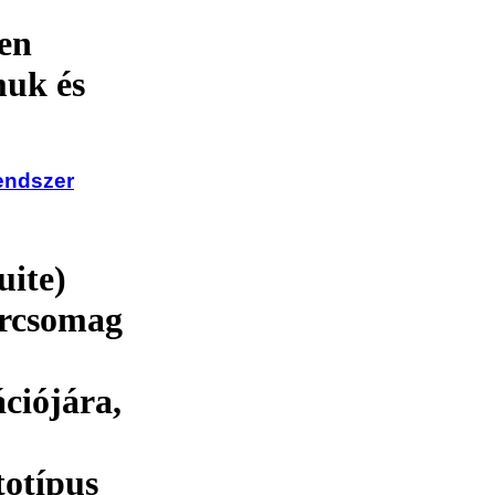
sen
muk és
endszer
uite)
ercsomag
ciójára,
totípus