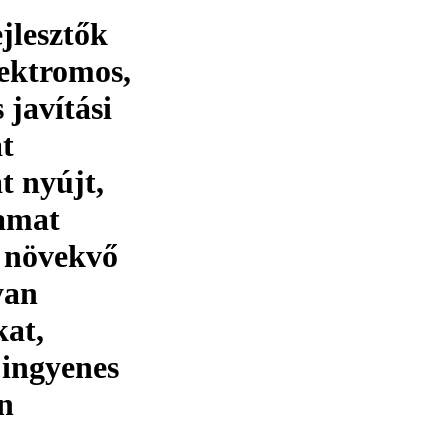
ejlesztők
ektromos,
 javítási
at
t nyújt,
yamat
e növekvő
yan
kat,
 ingyenes
en