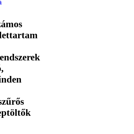
s
számos
élettartam
rendszerek
,
minden
szűrős
eptöltők