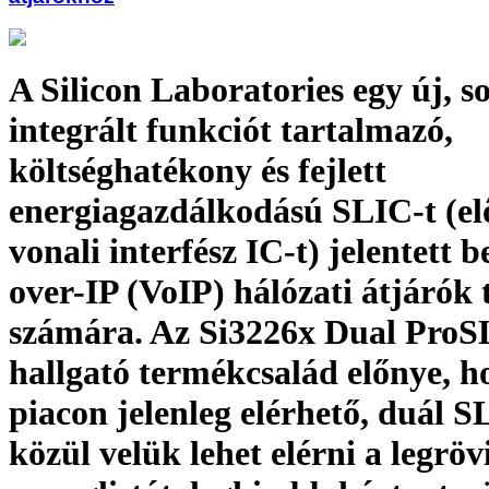
A Silicon Laboratories egy új, s
integrált funkciót tartalmazó,
költséghatékony és fejlett
energiagazdálkodású SLIC-t (elő
vonali interfész IC-t) jelentett b
over-IP (VoIP) hálózati átjárók 
számára. Az Si3226x Dual ProS
hallgató termékcsalád előnye, h
piacon jelenleg elérhető, duál 
közül velük lehet elérni a legrö