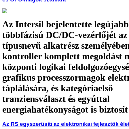
Az Intersil bejelentette legújabb
többfázisú DC/DC-vezérlőjét a
típusnevű alkatrész személyében
kontroller komplett megoldást 
központi logikai feldolgozóegysé
grafikus processzormagok elek
táplálására, és kategóriaelső
tranziensválaszt és egyúttal
energiahatékonyságot is biztosít
Az RS egyszerűsíti az elektronikai fejlesztők éle