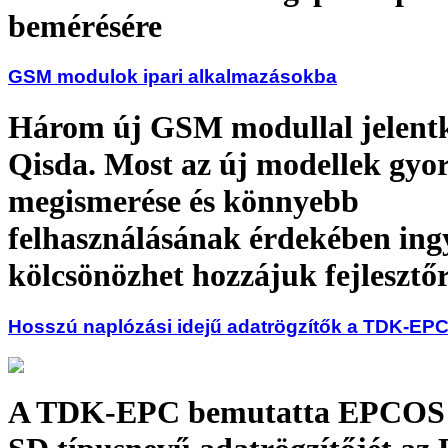
bemérésére
GSM modulok ipari alkalmazásokba
Három új GSM modullal jelentk
Qisda. Most az új modellek gyo
megismerése és könnyebb
felhasználásának érdekében ing
kölcsönözhet hozzájuk fejlesztő
Hosszú naplózási idejű adatrögzítők a TDK-EPC
A TDK-EPC bemutatta EPCOS