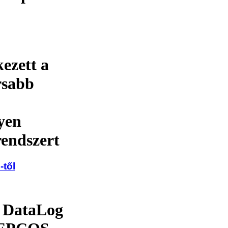
ezett a
rsabb
yen
rendszert
-től
 DataLog