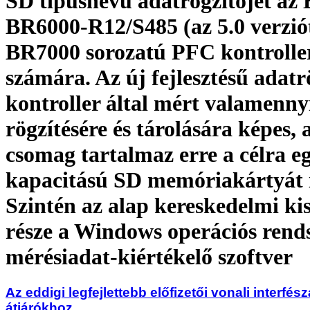
SD típusnevű adatrögzítőjét a
BR6000-R12/S485 (az 5.0 verziót
BR7000 sorozatú PFC kontrolle
számára. Az új fejlesztésű adatr
kontroller által mért valamenny
rögzítésére és tárolására képes, a
csomag tartalmaz erre a célra e
kapacitású SD memóriakártyát i
Szintén az alap kereskedelmi kis
része a Windows operációs rends
mérésiadat-kiértékelő szoftver
Az eddigi legfejlettebb előfizetői vonali interfé
átjárókhoz