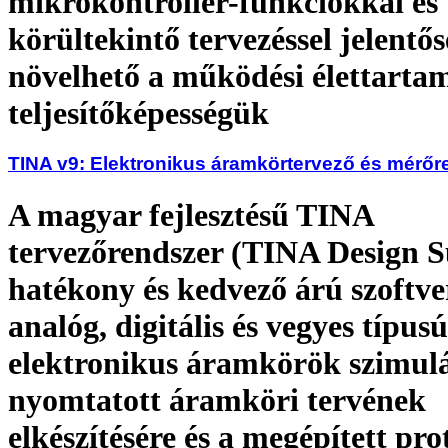
mikrokontroller-funkciókkal és
körültekintő tervezéssel jelentő
növelhető a működési élettarta
teljesítőképességük
TINA v9: Elektronikus áramkörtervező és mérőr
A magyar fejlesztésű TINA
tervezőrendszer (TINA Design S
hatékony és kedvező árú szoftv
analóg, digitális és vegyes típusú
elektronikus áramkörök szimulá
nyomtatott áramköri tervének
elkészítésére és a megépített pro