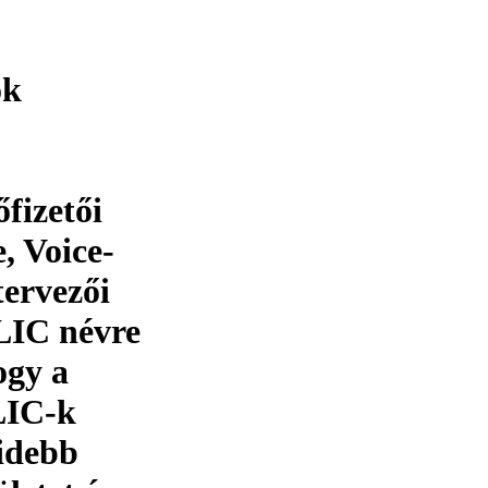
ok
fizetői
e, Voice-
tervezői
LIC névre
ogy a
SLIC-k
videbb