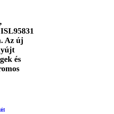
,
z ISL95831
. Az új
nyújt
gek és
tromos
tét