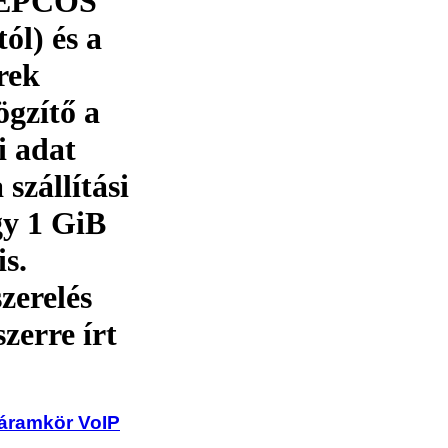
z EPCOS
ól) és a
rek
ögzítő a
i adat
 szállítási
gy 1 GiB
s.
zerelés
zerre írt
száramkör VoIP