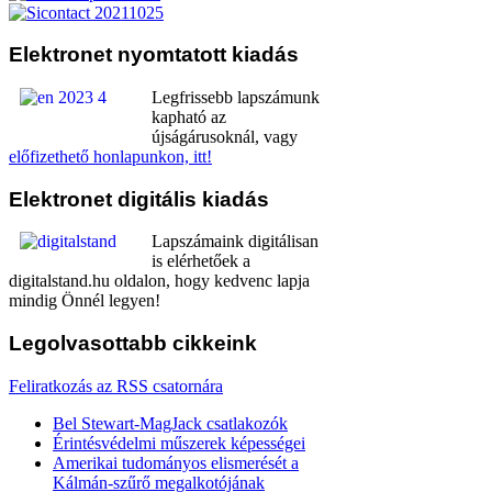
Elektronet
nyomtatott kiadás
Legfrissebb lapszámunk
kapható az
újságárusoknál, vagy
előfizethető honlapunkon, itt!
Elektronet
digitális kiadás
Lapszámaink digitálisan
is elérhetőek a
digitalstand.hu oldalon, hogy kedvenc lapja
mindig Önnél legyen!
Legolvasottabb
cikkeink
Feliratkozás az RSS csatornára
Bel Stewart-MagJack csatlakozók
Érintésvédelmi műszerek képességei
Amerikai tudományos elismerését a
Kálmán-szűrő megalkotójának