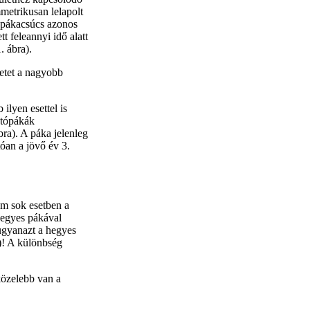
mmetrikusan lelapolt
 pákacsúcs azonos
t feleannyi idő alatt
. ábra).
ilyen esettel is
sztópákák
ra). A páka jelenleg
óan a jövő év 3.
m sok esetben a
 hegyes pákával
ugyanazt a hegyes
a)! A különbség