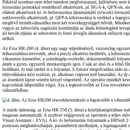
Pákával azonban nem lehet mindent megforrasztani, különösen nem kifo
forrasztási pontokkal rendelkező alkatrészek, pl. BGA-k, QFN-ek, alsó
ellátott alkatrészek ki- és beforrasztása újramunkáló (rework) forrasz
sokkivezetős alkatrészek, pl. QFP-k kiforrasztása is ezekkel a legegy
meglévő termékválasztéka most két reworkegységgel bővült. Mindkett
vagyis az infravörös sugárzást kombinálja az általa felmelegített leve
jól bevált eljárás az infravörös és forró levegős állomások előnyeit egy
nélkül.
Az Ersa HR-200 (4. ábra) egy nagy teljesítményű, viszonylag egysze
felhasználásra tervezték, ahol a precíz alkatrész-beültetés, a kiforraszt
vákuumos kiemelése, a számítógép-vezérelte, dokumentálható folya
ámde a gyors, egyszerű munkavégzés igen. Csak az alsó és a felső fűt
beállítani, és már mehet is a folyamat. A forrasz megolvadása után az 
eltávolítására kézi eszközt, pl. alkalmas csipeszt kell használni. Az új 
az áramköri lapon szintén kézzel végezhető. Az operátor mindkét keze
kapcsolását lábpedállal végzi. Ára a legkedvezőbb az Ersa reworkbe
választékában.
A másik újdonság, az Ersa HR-550 (5. ábra) a középkategóriában indu
magasan automatizált. A szoftver végigvezeti az operátort a teljes m
Visual Assistant – EVA). A ki- és beforrasztás folyamatát a HRSoft 2 
pontosan meghatározhatjuk, paramétereit tárolhatjuk, a legmagasabb 