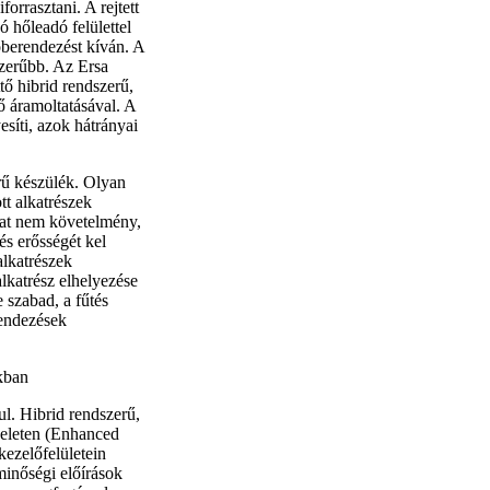
rrasztani. A rejtett
 hőleadó felülettel
tóberendezést kíván. A
szerűbb. Az Ersa
ő hibrid rendszerű,
gő áramoltatásával. A
esíti, azok hátrányai
rű készülék. Olyan
ott alkatrészek
mat nem követelmény,
és erősségét kel
alkatrészek
alkatrész elhelyezése
 szabad, a fűtés
rendezések
l. Hibrid rendszerű,
űveleten (Enhanced
kezelőfelületein
minőségi előírások