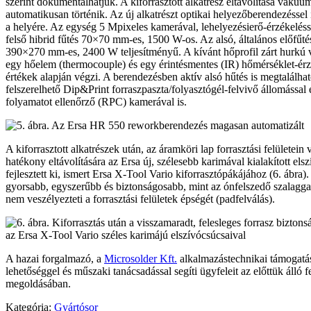
szerint dokumentálhatjuk. A kiforrasztott alkatrész eltávolítása váku
automatikusan történik. Az új alkatrészt optikai helyezőberendezéssel 
a helyére. Az egység 5 Mpixeles kamerával, lehelyezésierő-érzékeléss
felső hibrid fűtés 70×70 mm-es, 1500 W-os. Az alsó, általános előfűté
390×270 mm-es, 2400 W teljesítményű. A kívánt hőprofil zárt hurkú v
egy hőelem (thermocouple) és egy érintésmentes (IR) hőmérséklet-érzé
értékek alapján végzi. A berendezésben aktív alsó hűtés is megtalálha
felszerelhető Dip&Print forraszpaszta/folyasztógél-felvivő állomással
folyamatot ellenőrző (RPC) kamerával is.
A kiforrasztott alkatrészek után, az áramköri lap forrasztási felületein
hatékony eltávolítására az Ersa új, szélesebb karimával kialakított els
fejlesztett ki, ismert Ersa X-Tool Vario kiforrasztópákájához (6. ábra
gyorsabb, egyszerűbb és biztonságosabb, mint az ónfelszedő szalaggal 
nem veszélyezteti a forrasztási felületek épségét (padfelválás).
A hazai forgalmazó, a
Microsolder Kft.
alkalmazástechnikai támogatás
lehetőséggel és műszaki tanácsadással segíti ügyfeleit az előttük álló 
megoldásában.
Kategória:
Gyártósor