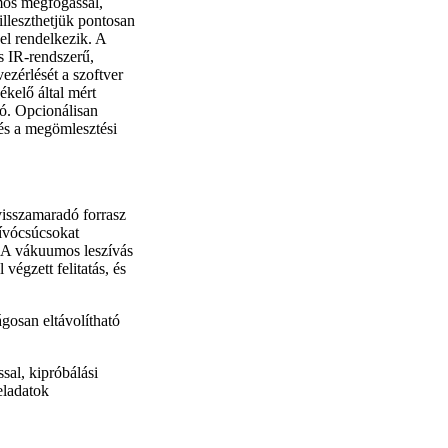
umos megfogással,
illeszthetjük pontosan
el rendelkezik. A
s IR-rendszerű,
ezérlését a szoftver
kelő által mért
tó. Opcionálisan
 és a megömlesztési
 visszamaradó forrasz
zívócsúcsokat
). A vákuumos leszívás
végzett felitatás, és
sal, kipróbálási
feladatok