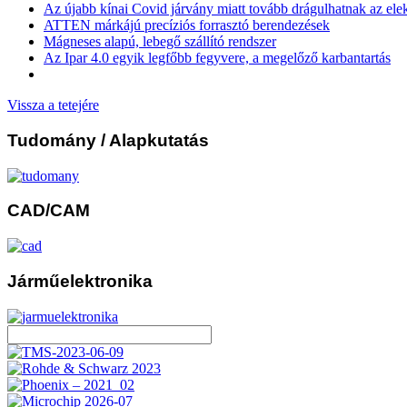
Az újabb kínai Covid járvány miatt tovább drágulhatnak az ele
ATTEN márkájú precíziós forrasztó berendezések
Mágneses alapú, lebegő szállító rendszer
Az Ipar 4.0 egyik legfőbb fegyvere, a megelőző karbantartás
Vissza a tetejére
Tudomány
/ Alapkutatás
CAD/CAM
Járműelektronika