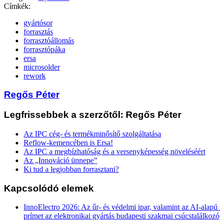
Címkék:
gyártósor
forrasztás
forrasztóállomás
forrasztópáka
ersa
microsolder
rework
Regős Péter
Legfrissebbek a szerzőtől: Regős Péter
Az IPC cég- és termékminősítő szolgáltatása
Reflow-kemencében is Ersa!
Az IPC a megbízhatóság és a versenyképesség növeléséért
Az „Innováció ünnepe”
Ki tud a legjobban forrasztani?
Kapcsolódó elemek
InnoElectro 2026: Az űr- és védelmi ipar, valamint az AI-alapú
prímet az elektronikai gyártás budapesti szakmai csúcstalálkozó