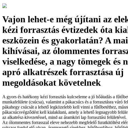
Vajon lehet-e még újítani az ele
kézi forrasztás évtizedek óta kia
eszközein és gyakorlatán? A mai
kihívásai, az ólommentes forra
viselkedése, a nagy tömegek és 
apró alkatrészek forrasztása új
megoldásokat követelnek
A gyors és hatékony kézi forrasztás kulcseleme a jó hőátadás a fűtőbet
munkafelülete (csúcsa), valamint a pákacsúcs és a forrasztásra váró fe
pákahegy csúcsát a lehető legközelebb kell vinni a fűtőbetéthez, másr
pákacsúcsvégződést kell kialakítani, amely a lehető legnagyobb felüle
az alkatrész-kivezetéssel, mind az áramköri lap forrasztási felületével.
Az ólommentes forrasszal eleve nehezebb megfelelő furatkitöltést elé
sokszor fordul elő olyan, áramvezető sínekhez, hűtőbordához, hűtőfe