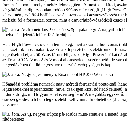
forrasztási pont, amelyet nehéz felmelegíteni. A most kialakított, aszi
végződésű, eddig szokatlan módon 90°-os csúcsszögű „High Power”
teljesítmény és hőfokbeállítás esetén, azonos pákacsúcsszélesség mellet
melegíti fel a forrasztási pontot, mint a csavarhúzó-végződésű csúcs (1
Ha a High Power csúcs sem lenne elég, mert akkora a hőelvonás (több 
találkoztunk mostanában), az Ersa kifejlesztette az elektronikai forra
legerősebbikét, a 250 W-os i-Tool HP, azaz „High Power” pákát (2. áb
az Ersa i-CON Vario 2 és Vario 4 állomásokkal vezérelhető, de várhat
negyedévében önálló, egycsatornás szabályzóegységet is kap.
Hőátadási probléma nemcsak nagy méretű forrasztási pontoknál, hane
legkisebbeknél is jelentkezik, mivel csak igen kicsi hőátadó felületű,
tudunk dolgozni. Hogyan lehet ezen segíteni? A megoldás egyszerű: 
csúcsvégződést a lehető legközelebb kell vinni a fűtőbetéthez (3. ábr
látványos.