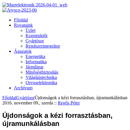
Főoldal
Rovataink
Üzlet
Konstruktőr
Gyártósor
Rendszerintegrátor
Ágazatok
Energetika
Informatika
Járműipar
Minőségbiztosítás
Világítástechnika
Orvoselektronika
Archívum
Főoldal
Gyártósor
Újdonságok a kézi forrasztásban, újramunkálásban
2016. november 09., szerda
::
Regős Péter
Újdonságok a kézi forrasztásban,
újramunkálásban