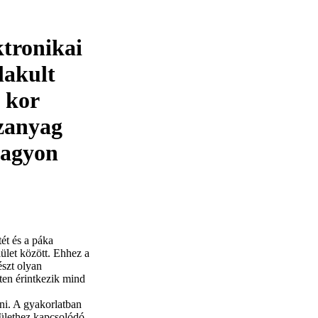
ktronikai
lakult
 kor
szanyag
nagyon
ét és a páka
lület között. Ehhez a
észt olyan
ten érintkezik mind
rni. A gyakorlatban
lülethez kapcsolódó