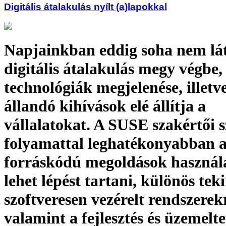
Digitális átalakulás nyílt (a)lapokkal
Napjainkban eddig soha nem lát
digitális átalakulás megy végbe, 
technológiák megjelenése, illetv
állandó kihívások elé állítja a
vállalatokat. A SUSE szakértői s
folyamattal leghatékonyabban a
forráskódú megoldások használ
lehet lépést tartani, különös teki
szoftveresen vezérelt rendszerek
valamint a fejlesztés és üzemelte