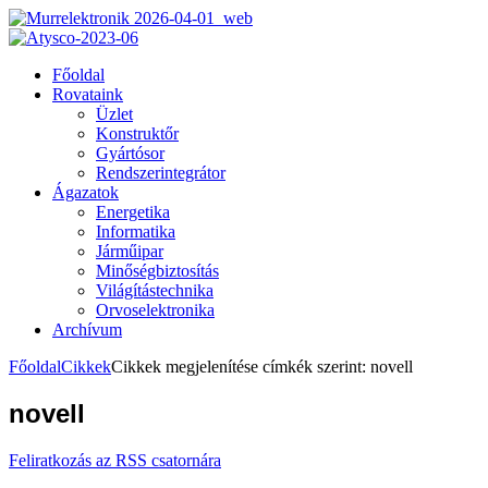
Főoldal
Rovataink
Üzlet
Konstruktőr
Gyártósor
Rendszerintegrátor
Ágazatok
Energetika
Informatika
Járműipar
Minőségbiztosítás
Világítástechnika
Orvoselektronika
Archívum
Főoldal
Cikkek
Cikkek megjelenítése címkék szerint: novell
novell
Feliratkozás az RSS csatornára