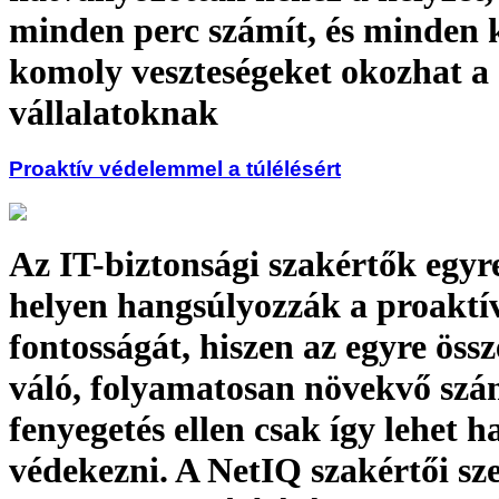
minden perc számít, és minden k
komoly veszteségeket okozhat a
vállalatoknak
Proaktív védelemmel a túlélésért
Az IT-biztonsági szakértők egyr
helyen hangsúlyozzák a proaktí
fontosságát, hiszen az egyre öss
váló, folyamatosan növekvő sz
fenyegetés ellen csak így lehet 
védekezni. A NetIQ szakértői sze