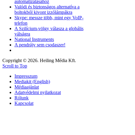
automatizálásához
Valódi és biztonságos alternatíva a
boltokból kivont izzólámpákra
Skype: messze több, mint egy VoIP-
telefon
A Szilícium-völgy válasza a globális
válságra
National Instruments
A pendrájv sem csodaszer!
Copyright © 2026. Heiling Média Kft.
Scroll to Top
Impresszum
Mediakit (English)
Médiaajánlat
Adatvédelmi nyilatkozat
Rólunk
Kapcsolat