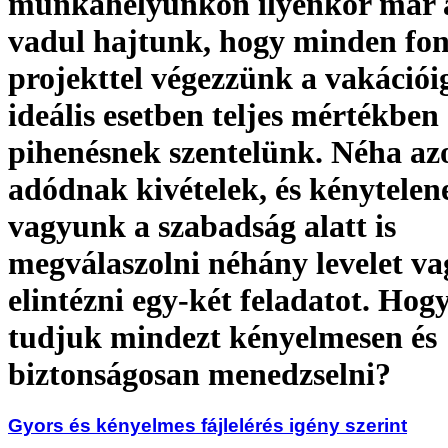
munkahelyünkön ilyenkor már 
vadul hajtunk, hogy minden fon
projekttel végezzünk a vakációi
ideális esetben teljes mértékben
pihenésnek szentelünk. Néha a
adódnak kivételek, és kénytelen
vagyunk a szabadság alatt is
megválaszolni néhány levelet va
elintézni egy-két feladatot. Hog
tudjuk mindezt kényelmesen és
biztonságosan menedzselni?
Gyors és kényelmes fájlelérés igény szerint