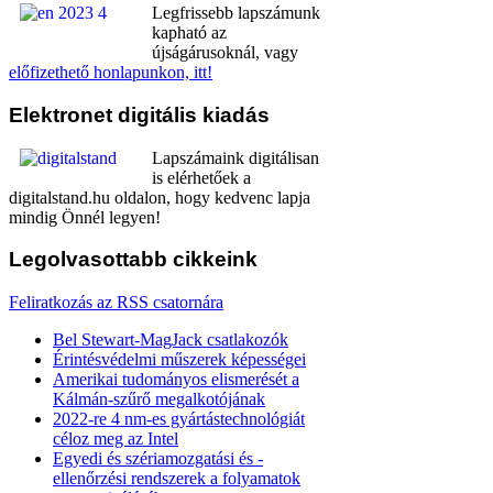
Legfrissebb lapszámunk
kapható az
újságárusoknál, vagy
előfizethető honlapunkon, itt!
Elektronet
digitális kiadás
Lapszámaink digitálisan
is elérhetőek a
digitalstand.hu oldalon, hogy kedvenc lapja
mindig Önnél legyen!
Legolvasottabb
cikkeink
Feliratkozás az RSS csatornára
Bel Stewart-MagJack csatlakozók
Érintésvédelmi műszerek képességei
Amerikai tudományos elismerését a
Kálmán-szűrő megalkotójának
2022-re 4 nm-es gyártástechnológiát
céloz meg az Intel
Egyedi és szériamozgatási és -
ellenőrzési rendszerek a folyamatok