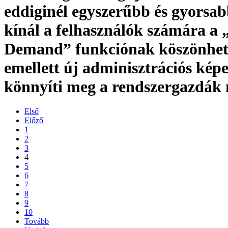
eddiginél egyszerűbb és gyorsab
kínál a felhasználók számára a „
Demand” funkciónak köszönhet
emellett új adminisztrációs kép
könnyíti meg a rendszergazdák
Első
Előző
1
2
3
4
5
6
7
8
9
10
Tovább