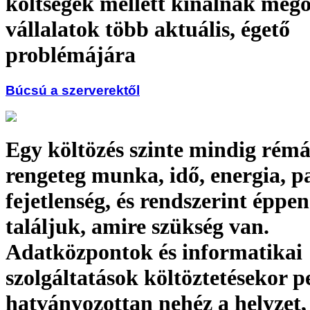
költségek mellett kínálnak mego
vállalatok több aktuális, égető
problémájára
Búcsú a szerverektől
Egy költözés szinte mindig rém
rengeteg munka, idő, energia, p
fejetlenség, és rendszerint éppe
találjuk, amire szükség van.
Adatközpontok és informatikai
szolgáltatások költöztetésekor p
hatványozottan nehéz a helyzet,