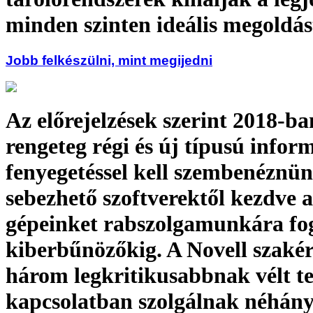
minden szinten ideális megoldás
Jobb felkészülni, mint megijedni
Az előrejelzések szerint 2018-ba
rengeteg régi és új típusú infor
fenyegetéssel kell szembenéznün
sebezhető szoftverektől kezdve a
gépeinket rabszolgamunkára fo
kiberbűnözőkig. A Novell szakér
három legkritikusabbnak vélt te
kapcsolatban szolgálnak néhán