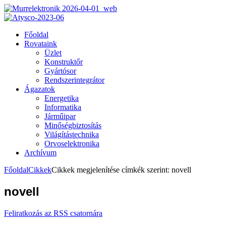
Főoldal
Rovataink
Üzlet
Konstruktőr
Gyártósor
Rendszerintegrátor
Ágazatok
Energetika
Informatika
Járműipar
Minőségbiztosítás
Világítástechnika
Orvoselektronika
Archívum
Főoldal
Cikkek
Cikkek megjelenítése címkék szerint: novell
novell
Feliratkozás az RSS csatornára