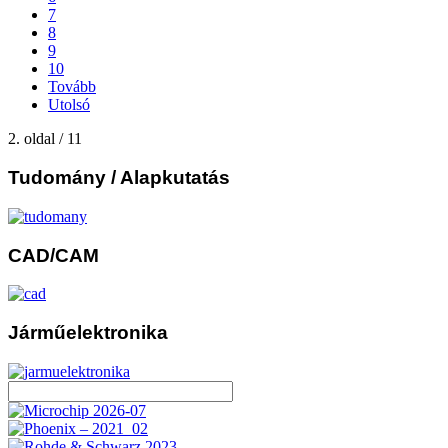
7
8
9
10
Tovább
Utolsó
2. oldal / 11
Tudomány
/ Alapkutatás
CAD/CAM
Járműelektronika