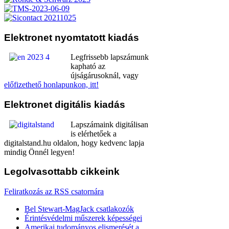
Elektronet
nyomtatott kiadás
Legfrissebb lapszámunk
kapható az
újságárusoknál, vagy
előfizethető honlapunkon, itt!
Elektronet
digitális kiadás
Lapszámaink digitálisan
is elérhetőek a
digitalstand.hu oldalon, hogy kedvenc lapja
mindig Önnél legyen!
Legolvasottabb
cikkeink
Feliratkozás az RSS csatornára
Bel Stewart-MagJack csatlakozók
Érintésvédelmi műszerek képességei
Amerikai tudományos elismerését a