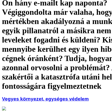
Ön hány e-mailt kap naponta?
Végiggondolta már valaha, hog
mértékben akadályozná a munká
egyik pillanatról a másikra ne
leveleket fogadni és küldeni? K
mennyibe kerülhet egy ilyen hiba
cégnek óránként? Tudja, hogyan
azonnal orvosolni a problémát? 
szakértői a katasztrófa utáni hel
fontosságára figyelmeztetnek
Vegyes környezet, egységes védelem