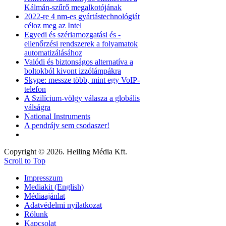
Kálmán-szűrő megalkotójának
2022-re 4 nm-es gyártástechnológiát
céloz meg az Intel
Egyedi és szériamozgatási és -
ellenőrzési rendszerek a folyamatok
automatizálásához
Valódi és biztonságos alternatíva a
boltokból kivont izzólámpákra
Skype: messze több, mint egy VoIP-
telefon
A Szilícium-völgy válasza a globális
válságra
National Instruments
A pendrájv sem csodaszer!
Copyright © 2026. Heiling Média Kft.
Scroll to Top
Impresszum
Mediakit (English)
Médiaajánlat
Adatvédelmi nyilatkozat
Rólunk
Kapcsolat