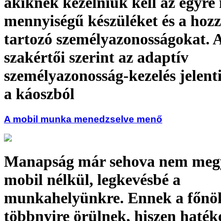
akiknek kezelniük kell az egyre
mennyiségű készüléket és a hoz
tartozó személyazonosságokat. 
szakértői szerint az adaptív
személyazonosság-kezelés jelenti
a káoszból
A mobil munka menedzselve menő
Manapság már sehova nem me
mobil nélkül, legkevésbé a
munkahelyünkre. Ennek a főnö
többnyire örülnek, hiszen haté