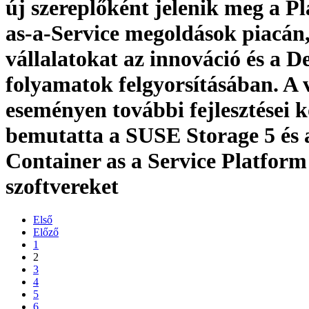
új szereplőként jelenik meg a P
as-a-Service megoldások piacán,
vállalatokat az innováció és a 
folyamatok felgyorsításában. A v
eseményen további fejlesztései k
bemutatta a SUSE Storage 5 és
Container as a Service Platform
szoftvereket
Első
Előző
1
2
3
4
5
6