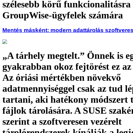
szélesebb körű funkcionalitásra
GroupWise-ügyfelek számára
Mentés másként: modern adattárolás szoftveres
„A tárhely megtelt.” Önnek is e
gyakrabban okoz fejtörést ez az 
Az óriási mértékben növekvő
adatmennyiséggel csak az tud lé
tartani, aki hatékony módszert t
fájlok tárolására. A SUSE szaké
szerint a szoftveresen vezérelt
tárolórendszerek kínálják a legj