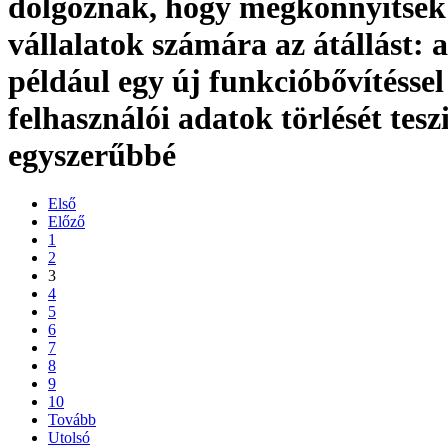
dolgoznak, hogy megkönnyítsék
vállalatok számára az átállást: 
például egy új funkcióbővítéssel
felhasználói adatok törlését tesz
egyszerűbbé
Első
Előző
1
2
3
4
5
6
7
8
9
10
Tovább
Utolsó