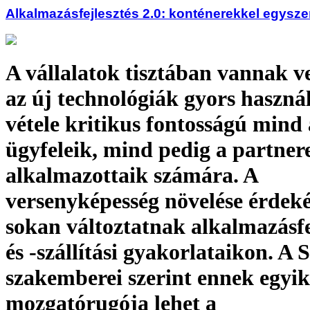
Alkalmazásfejlesztés 2.0: konténerekkel egysz
A vállalatok tisztában vannak v
az új technológiák gyors haszná
vétele kritikus fontosságú mind 
ügyfeleik, mind pedig a partnere
alkalmazottaik számára. A
versenyképesség növelése érdek
sokan változtatnak alkalmazásfe
és -szállítási gyakorlataikon. A
szakemberei szerint ennek egyik
mozgatórugója lehet a