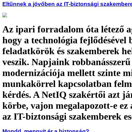
Eltűnnek a jövőben az IT-biztonsági szakember
Az ipari forradalom óta létező a
hogy a technológia fejlődésével 
feladatkörök és szakemberek he
veszik. Napjaink robbanásszerű
modernizációja mellett szinte 
munkakörrel kapcsolatban felme
kérdés. A NetIQ szakértői azt já
körbe, vajon megalapozott-e ez 
az IT-biztonsági szakemberek e
Mondd, mennyit ér a biztonság?