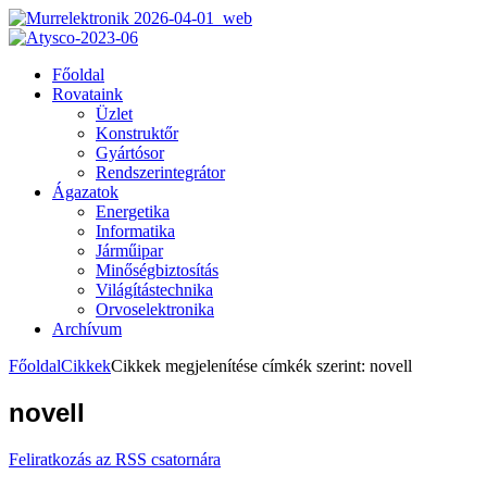
Főoldal
Rovataink
Üzlet
Konstruktőr
Gyártósor
Rendszerintegrátor
Ágazatok
Energetika
Informatika
Járműipar
Minőségbiztosítás
Világítástechnika
Orvoselektronika
Archívum
Főoldal
Cikkek
Cikkek megjelenítése címkék szerint: novell
novell
Feliratkozás az RSS csatornára