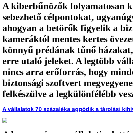
A kiberbűnözők folyamatosan ke
sebezhető célpontokat, ugyanúg
ahogyan a betörők figyelik a biz
kameráktól mentes kertes öveze
könnyű prédának tűnő házakat, 
erre utaló jeleket. A legtöbb váll
nincs arra erőforrás, hogy mind
biztonsági szoftvert megvegyene
felkészülve a legkülönfélébb ves
A vállalatok 70 százaléka aggódik a tárolási kih