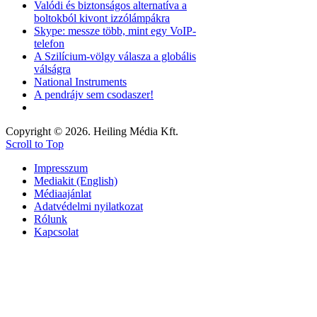
Valódi és biztonságos alternatíva a
boltokból kivont izzólámpákra
Skype: messze több, mint egy VoIP-
telefon
A Szilícium-völgy válasza a globális
válságra
National Instruments
A pendrájv sem csodaszer!
Copyright © 2026. Heiling Média Kft.
Scroll to Top
Impresszum
Mediakit (English)
Médiaajánlat
Adatvédelmi nyilatkozat
Rólunk
Kapcsolat