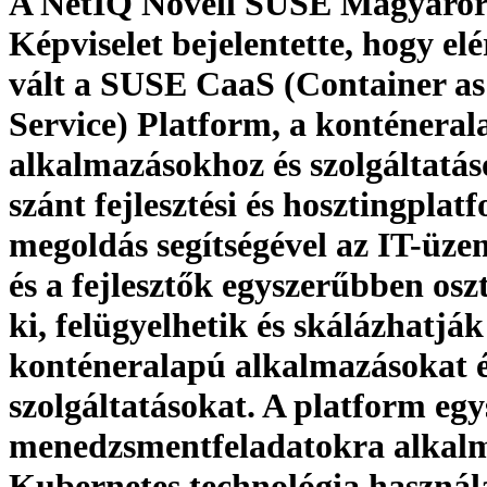
A NetIQ Novell SUSE Magyaror
Képviselet bejelentette, hogy el
vált a SUSE CaaS (Container as
Service) Platform, a konténeral
alkalmazásokhoz és szolgáltatá
szánt fejlesztési és hosztingplat
megoldás segítségével az IT-üze
és a fejlesztők egyszerűbben osz
ki, felügyelhetik és skálázhatják
konténeralapú alkalmazásokat 
szolgáltatásokat. A platform egy
menedzsmentfeladatokra alkal
Kubernetes technológia használa