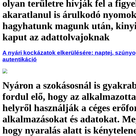
olyan területre hívják fel a figy
akaratlanul is árulkodó nyomok
hagyhatunk magunk után, kinyi
kaput az adattolvajoknak
A nyári kockázatok elkerülésére: naptej, szúnyog
autentikáció
Nyáron a szokásosnál is gyakra
fordul elő, hogy az alkalmazotta
helyről használják a céges erőfo
alkalmazásokat és adatokat. Me
hogy nyaralás alatt is kénytelen