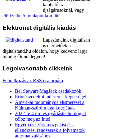
kapható az
újságárusoknál, vagy
előfizethető honlapunkon, itt!
Elektronet
digitális kiadás
Lapszámaink digitálisan
is elérhetőek a
digitalstand.hu oldalon, hogy kedvenc lapja
mindig Önnél legyen!
Legolvasottabb
cikkeink
Feliratkozás az RSS csatornára
Bel Stewart-MagJack csatlakozók
Érintésvédelmi műszerek képességei
Amerikai tudományos elismerését a
Kálmán-szűrő megalkotójának
2022-re 4 nm-es gyártástechnológiát
céloz meg az Intel
Egyedi és szériamozgatási és -
ellenőrzési rendszerek a folyamatok
automatizálásához