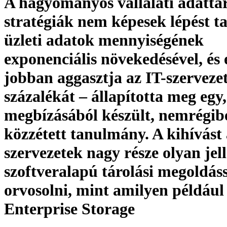
A hagyományos vállalati adattár
stratégiák nem képesek lépést ta
üzleti adatok mennyiségének
exponenciális növekedésével, és 
jobban aggasztja az IT-szerveze
százalékát – állapította meg eg
megbízásából készült, nemrégib
közzétett tanulmány. A kihívást
szervezetek nagy része olyan jel
szoftveralapú tárolási megoldáss
orvosolni, mint amilyen példáu
Enterprise Storage