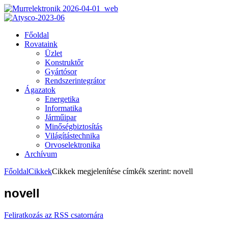
Főoldal
Rovataink
Üzlet
Konstruktőr
Gyártósor
Rendszerintegrátor
Ágazatok
Energetika
Informatika
Járműipar
Minőségbiztosítás
Világítástechnika
Orvoselektronika
Archívum
Főoldal
Cikkek
Cikkek megjelenítése címkék szerint: novell
novell
Feliratkozás az RSS csatornára