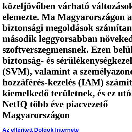
közeljövőben várható változáso
elemezte. Ma Magyarországon a
biztonsági megoldások számítan
második leggyorsabban növeke
szoftverszegmensnek. Ezen belül
biztonság- és sérülékenységkezel
(SVM), valamint a személyazono
hozzáférés-kezelés (IAM) számí
kiemelkedő területnek, és ez ut
NetIQ több éve piacvezető
Magyarországon
Az eltérített Dolgok Internete