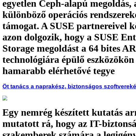
egyetlen Ceph-alapú megoldás,
különböző operációs rendszereke
támogat. A SUSE partnereivel k
azon dolgozik, hogy a SUSE Ent
Storage megoldást a 64 bites 
technológiára épülő eszközökön 
hamarabb elérhetővé tegye
Öt tanács a naprakész, biztonságos szoftvereké
Egy nemrég készített kutatás ar
mutatott rá, hogy az IT-biztonsá
szakemberek számára a legigén