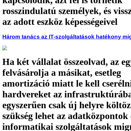
kapcsolódik, azt fel is törhetik
rosszindulatú személyek, és viss
az adott eszköz képességeivel
Három tanács az IT-szolgáltatások hatékony mi
Ha két vállalat összeolvad, az eg
felvásárolja a másikat, esetleg
amortizáció miatt le kell cseréln
hardvereket az infrastruktúráb
egyszerűen csak új helyre költöz
szükség lehet az adatközpontok 
informatikai szolgáltatások mig