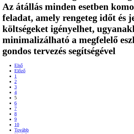
Az átállás minden esetben komo
feladat, amely rengeteg időt és j
költségeket igényelhet, ugyanak
minimalizálható a megfelelő esz
gondos tervezés segítségével
Első
Előző
1
2
3
4
5
6
7
8
9
10
Tovább