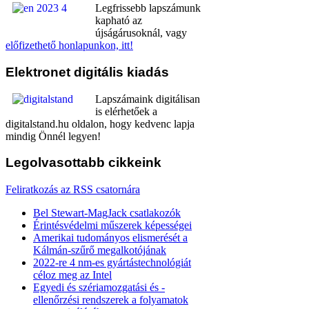
Legfrissebb lapszámunk
kapható az
újságárusoknál, vagy
előfizethető honlapunkon, itt!
Elektronet
digitális kiadás
Lapszámaink digitálisan
is elérhetőek a
digitalstand.hu oldalon, hogy kedvenc lapja
mindig Önnél legyen!
Legolvasottabb
cikkeink
Feliratkozás az RSS csatornára
Bel Stewart-MagJack csatlakozók
Érintésvédelmi műszerek képességei
Amerikai tudományos elismerését a
Kálmán-szűrő megalkotójának
2022-re 4 nm-es gyártástechnológiát
céloz meg az Intel
Egyedi és szériamozgatási és -
ellenőrzési rendszerek a folyamatok