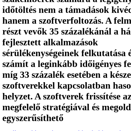
időtöltés nem a támadások kivéd
hanem a szoftverfoltozás. A fel
részt vevők 35 százalékánál a há
fejlesztett alkalmazások
sérülékenységeinek felkutatása é
számít a leginkább időigényes f
míg 33 százalék esetében a késze
szoftverekkel kapcsolatban haso
helyzet. A szoftverek frissítése 
megfelelő stratégiával és megol
egyszerűsíthető