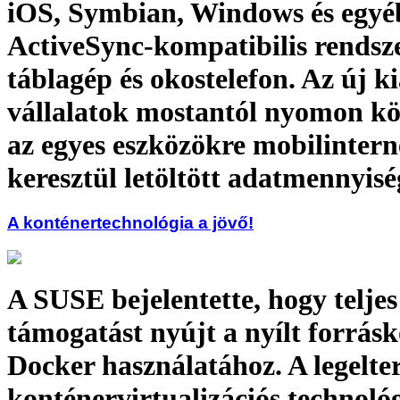
iOS, Symbian, Windows és egyé
ActiveSync-kompatibilis rendsze
táblagép és okostelefon. Az új k
vállalatok mostantól nyomon kö
az egyes eszközökre mobilintern
keresztül letöltött adatmennyisé
A konténertechnológia a jövő!
A SUSE bejelentette, hogy telje
támogatást nyújt a nyílt forrás
Docker használatához. A legelte
konténervirtualizációs technoló