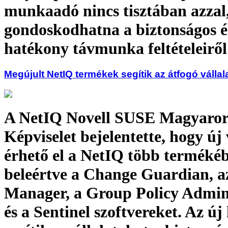
munkaadó nincs tisztában azzal
gondoskodhatna a biztonságos é
hatékony távmunka feltételeiről
Megújult NetIQ termékek segítik az átfogó vállal
A NetIQ Novell SUSE Magyaror
Képviselet bejelentette, hogy új 
érhető el a NetIQ több termékéb
beleértve a Change Guardian, a
Manager, a Group Policy Admin
és a Sentinel szoftvereket. Az új