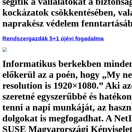
segítik a vállalatokat a biztonsá
kockázatok csökkentésében, val
naprakész védelem fenntartásá
Rendszergazdák 5+1 újévi fogadalma
Informatikus berkekben minden
előkerül az a poén, hogy „My n
resolution is 1920×1080.” Aki a
szeretné egyszerűbbé és hatéko
tenni a napi munkáját, az hasz
dolgokat is megfogadhat. A Net
SUSE Magyarországi Képviselet