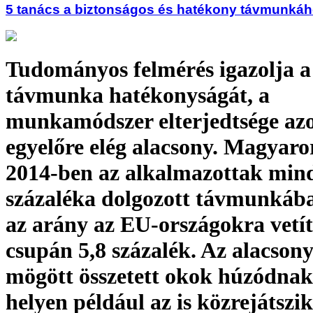
5 tanács a biztonságos és hatékony távmunká
Tudományos felmérés igazolja a
távmunka hatékonyságát, a
munkamódszer elterjedtsége az
egyelőre elég alacsony. Magyar
2014-ben az alkalmazottak mind
százaléka dolgozott távmunkába
az arány az EU-országokra vetít
csupán 5,8 százalék. Az alacson
mögött összetett okok húzódnak
helyen például az is közrejátszik