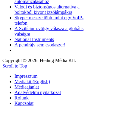
automatizálásához
Valódi és biztonságos alternatíva a
boltokból kivont izzólámpákra
Skype: messze több, mint egy VoIP-
telefon
A Szilícium-völgy válasza a globális
válságra
National Instruments
A pendrájv sem csodaszer!
Copyright © 2026. Heiling Média Kft.
Scroll to Top
Impresszum
Mediakit (English)
Médiaajánlat
Adatvédelmi nyilatkozat
Rólunk
Kapcsolat