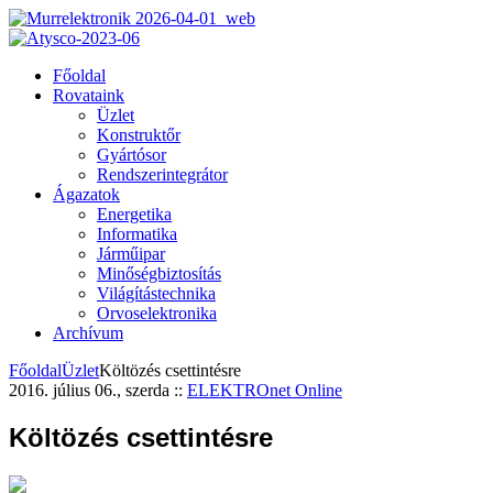
Főoldal
Rovataink
Üzlet
Konstruktőr
Gyártósor
Rendszerintegrátor
Ágazatok
Energetika
Informatika
Járműipar
Minőségbiztosítás
Világítástechnika
Orvoselektronika
Archívum
Főoldal
Üzlet
Költözés csettintésre
2016. július 06., szerda
::
ELEKTROnet Online
Költözés csettintésre