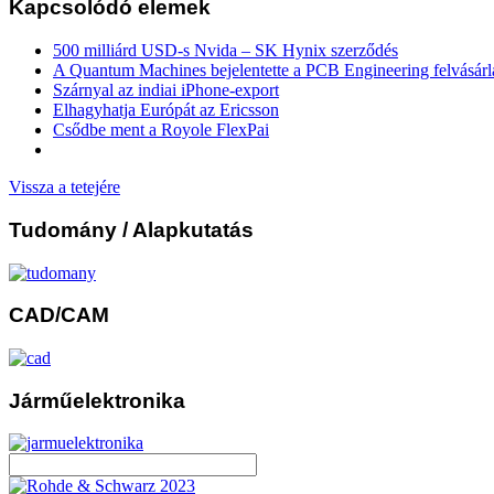
Kapcsolódó elemek
500 milliárd USD-s Nvida – SK Hynix szerződés
A Quantum Machines bejelentette a PCB Engineering felvásárl
Szárnyal az indiai iPhone-export
Elhagyhatja Európát az Ericsson
Csődbe ment a Royole FlexPai
Vissza a tetejére
Tudomány
/ Alapkutatás
CAD/CAM
Járműelektronika