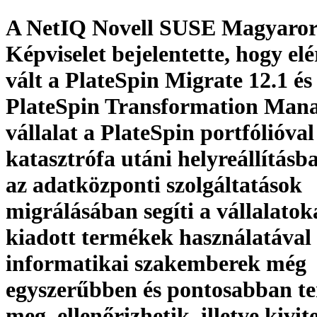
A NetIQ Novell SUSE Magyaror
Képviselet bejelentette, hogy el
vált a PlateSpin Migrate 12.1 és
PlateSpin Transformation Mana
vállalat a PlateSpin portfólióval
katasztrófa utáni helyreállításba
az adatközponti szolgáltatások
migrálásában segíti a vállalatok
kiadott termékek használatával
informatikai szakemberek még
egyszerűbben és pontosabban te
meg, ellenőrizhetik, illetve kivit