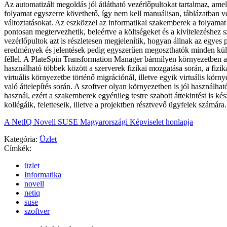
Az automatizált megoldás jól átlátható vezérlőpultokat tartalmaz, am
folyamat egyszerre követhető, így nem kell manuálisan, táblázatban v
változtatásokat. Az eszközzel az informatikai szakemberek a folyama
pontosan megtervezhetik, beleértve a költségeket és a kivitelezéshez s
vezérlőpultok azt is részletesen megjelenítik, hogyan állnak az egyes 
eredmények és jelentések pedig egyszerűen megoszthatók minden külső
féllel. A PlateSpin Transformation Manager bármilyen környezetben a
használható többek között a szerverek fizikai mozgatása során, a fizik
virtuális környezetbe történő migrációnál, illetve egyik virtuális körn
való áttelepítés során. A szoftver olyan környezetben is jól használhat
használ, ezért a szakemberek egyénileg testre szabott áttekintést is kés
kollégáik, feletteseik, illetve a projektben résztvevő ügyfelek számára.
A NetIQ Novell SUSE Magyarországi Képviselet honlapja
Kategória:
Üzlet
Címkék:
üzlet
Informatika
novell
netiq
suse
szoftver