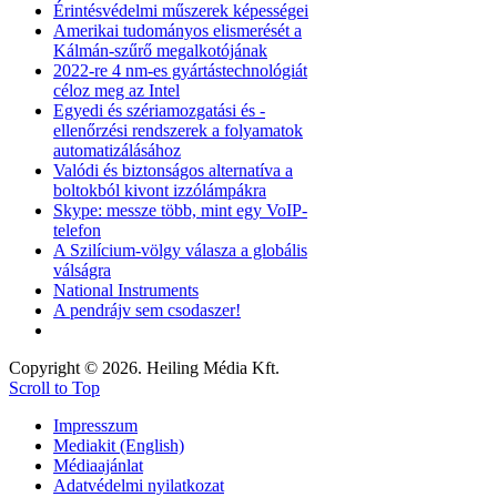
Érintésvédelmi műszerek képességei
Amerikai tudományos elismerését a
Kálmán-szűrő megalkotójának
2022-re 4 nm-es gyártástechnológiát
céloz meg az Intel
Egyedi és szériamozgatási és -
ellenőrzési rendszerek a folyamatok
automatizálásához
Valódi és biztonságos alternatíva a
boltokból kivont izzólámpákra
Skype: messze több, mint egy VoIP-
telefon
A Szilícium-völgy válasza a globális
válságra
National Instruments
A pendrájv sem csodaszer!
Copyright © 2026. Heiling Média Kft.
Scroll to Top
Impresszum
Mediakit (English)
Médiaajánlat
Adatvédelmi nyilatkozat