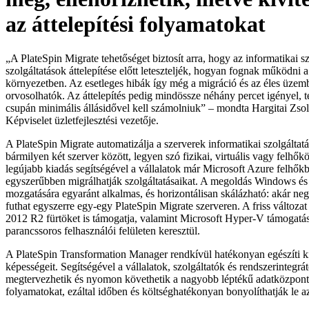
az áttelepítési folyamatokat
„A PlateSpin Migrate tehetőséget biztosít arra, hogy az informatikai
szolgáltatások áttelepítése előtt leteszteljék, hogyan fognak működni 
környezetben. Az esetleges hibák így még a migráció és az éles üzemb
orvosolhatók. Az áttelepítés pedig mindössze néhány percet igényel, t
csupán minimális állásidővel kell számolniuk” – mondta Hargitai Zso
Képviselet üzletfejlesztési vezetője.
A PlateSpin Migrate automatizálja a szerverek informatikai szolgáltat
bármilyen két szerver között, legyen szó fizikai, virtuális vagy felhők
legújabb kiadás segítségével a vállalatok már Microsoft Azure felhők
egyszerűbben migrálhatják szolgáltatásaikat. A megoldás Windows és
mozgatására egyaránt alkalmas, és horizontálisan skálázható: akár negy
futhat egyszerre egy-egy PlateSpin Migrate szerveren. A friss változ
2012 R2 fürtöket is támogatja, valamint Microsoft Hyper-V támogatást 
parancssoros felhasználói felületen keresztül.
A PlateSpin Transformation Manager rendkívül hatékonyan egészíti ki
képességeit. Segítségével a vállalatok, szolgáltatók és rendszerintegr
megtervezhetik és nyomon követhetik a nagyobb léptékű adatközpont
folyamatokat, ezáltal időben és költséghatékonyan bonyolíthatják le az 