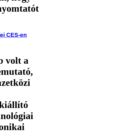
nyomtatót
ei CES-en
 volt a
bemutató,
mzetközi
iállító
hnológiai
onikai