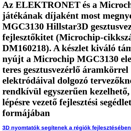
Az ELEKTRONET és a Microch
játékának díjaként most megnye
MGC3130 Hillstar3D gesztusvez
fejlesztőkitet (Microchip-cikks
DM160218). A készlet kiváló tá
nyújt a Microchip MGC3130 el
teres gesztusvezérlő áramkörrel 
elektródáival dolgozó tervezőkn
rendkívül egyszerűen kezelhető, 
lépésre vezető fejlesztési segédle
formájában
3D nyomtatók segítenek a régiók fejlesztésében