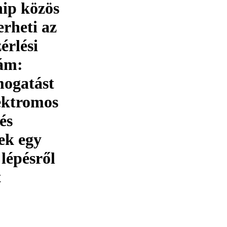
ip közös
rheti az
érlési
zám:
mogatást
ektromos
és
ek egy
lépésről
t