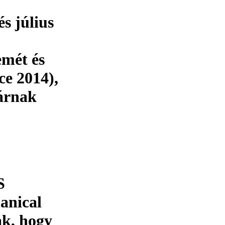
s július
emét és
e 2014),
várnak
S
anical
ak, hogy