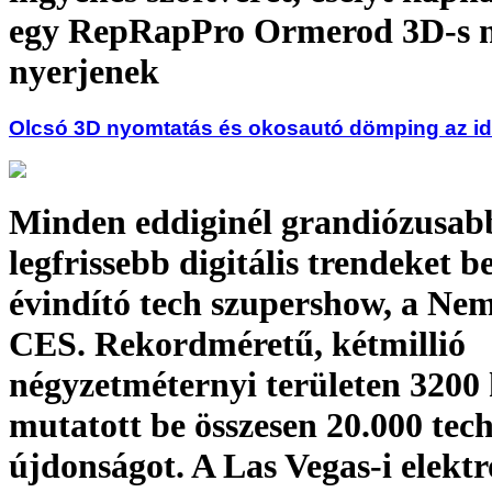
egy RepRapPro Ormerod 3D-s 
nyerjenek
Olcsó 3D nyomtatás és okosautó dömping az id
Minden eddiginél grandiózusabb
legfrissebb digitális trendeket 
évindító tech szupershow, a Ne
CES. Rekordméretű, kétmillió
négyzetméternyi területen 3200 k
mutatott be összesen 20.000 tec
újdonságot. A Las Vegas-i elektr