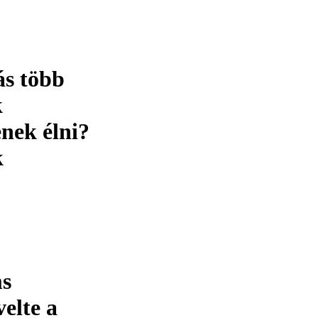
ás több
k
enek élni?
k
ms
elte a