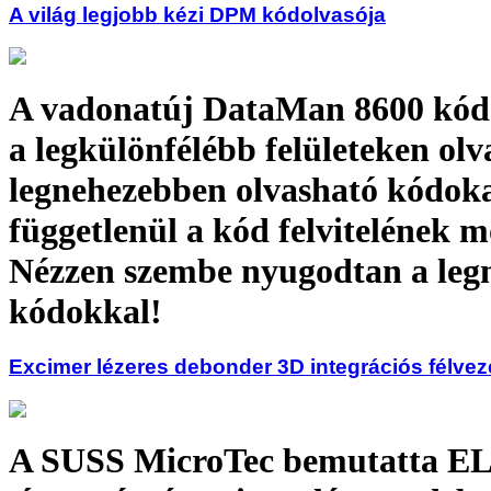
A világ legjobb kézi DPM kódolvasója
A vadonatúj DataMan 8600 kód
a legkülönfélébb felületeken olv
legnehezebben olvasható kódokat
függetlenül a kód felvitelének m
Nézzen szembe nyugodtan a leg
kódokkal!
Excimer lézeres debonder 3D integrációs félve
A SUSS MicroTec bemutatta E