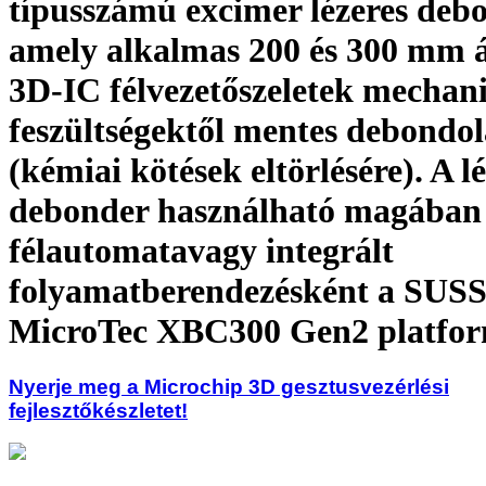
típusszámú excimer lézeres debo
amely alkalmas 200 és 300 mm 
3D-IC félvezetőszeletek mechan
feszültségektől mentes debondo
(kémiai kötések eltörlésére). A l
debonder használható magában á
félautomatavagy integrált
folyamatberendezésként a SUS
MicroTec XBC300 Gen2 platfo
Nyerje meg a Microchip 3D gesztusvezérlési
fejlesztőkészletet!