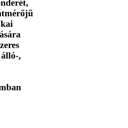
nderét,
átmérőjű
ikai
lására
ézeres
lló-,
S
rmban