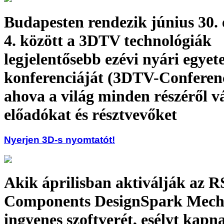
Budapesten rendezik június 30. é
4. között a 3DTV technológiák
legjelentősebb ezévi nyári egyet
konferenciáját (3DTV-Conferenc
ahova a világ minden részéről 
előadókat és résztvevőket
Nyerjen 3D-s nyomtatót!
Akik áprilisban aktiválják az R
Components DesignSpark Mech
ingyenes szoftverét, esélyt kapn