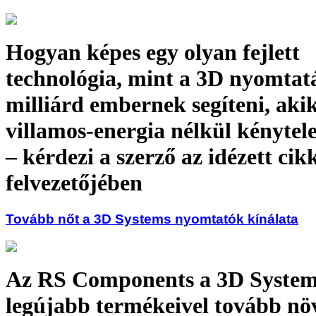
Hogyan képes egy olyan fejlett
technológia, mint a 3D nyomtat
milliárd embernek segíteni, aki
villamos-energia nélkül kénytel
– kérdezi a szerző az idézett cik
felvezetőjében
Tovább nőt a 3D Systems nyomtatók kínálata
Az RS Components a 3D Syste
legújabb termékeivel tovább növ