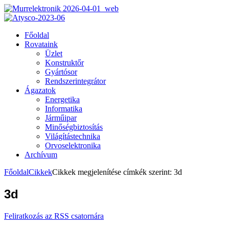
Főoldal
Rovataink
Üzlet
Konstruktőr
Gyártósor
Rendszerintegrátor
Ágazatok
Energetika
Informatika
Járműipar
Minőségbiztosítás
Világítástechnika
Orvoselektronika
Archívum
Főoldal
Cikkek
Cikkek megjelenítése címkék szerint: 3d
3d
Feliratkozás az RSS csatornára