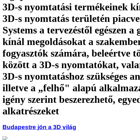
3D-s nyomtatási termékeinek kí
3D-s nyomtatás területén piacv
Systems a tervezéstől egészen a 
kínál megoldásokat a szakember
fogyasztók számára, beleértve 
között a 3D-s nyomtatókat, val
3D-s nyomtatáshoz szükséges a
illetve a „felhő" alapú alkalma
igény szerint beszerezhető, egye
alkatrészeket
Budapestre jön a 3D világ