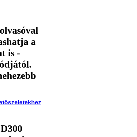
olvasóval
ashatja a
 is -
ódjától.
nehezebb
zetőszeletekhez
LD300