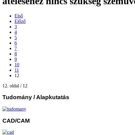
átéléséhez nincs szükség szemüv
Első
Előző
3
4
5
6
7
8
9
10
11
12
12. oldal / 12
Tudomány
/ Alapkutatás
CAD/CAM