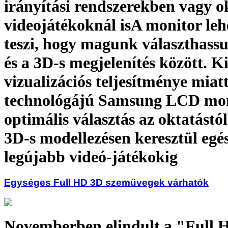
irányítási rendszerekben vagy o
videojátékoknál isA monitor leh
teszi, hogy magunk választhass
és a 3D-s megjelenítés között. K
vizualizációs teljesítménye miat
technológájú Samsung LCD mo
optimális választás az oktatástól
3D-s modellezésen keresztül egé
legújabb videó-játékokig
Egységes Full HD 3D szemüvegek várhatók
Novemberben elindult a "Full 