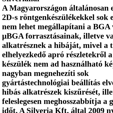
A Magyarországon általánosan e
2D-s röntgenkészülékekkel sok 
nem lehet megállapítani a BGA
µBGA forrasztásainak, illetve v
alkatrésznek a hibáját, mivel a 
elhelyezkedő apró részletekről a
készülék nem ad használható ké
nagyban megnehezíti sok
gyártástechnológiai beállítás elv
hibás alkatrészek kiszűrését, ill
feleslegesen meghosszabbítja a g
időt. A Silveria Kft. által 2009 