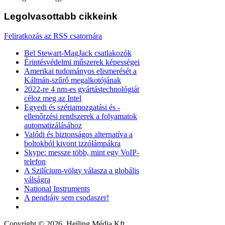
Legolvasottabb
cikkeink
Feliratkozás az RSS csatornára
Bel Stewart-MagJack csatlakozók
Érintésvédelmi műszerek képességei
Amerikai tudományos elismerését a
Kálmán-szűrő megalkotójának
2022-re 4 nm-es gyártástechnológiát
céloz meg az Intel
Egyedi és szériamozgatási és -
ellenőrzési rendszerek a folyamatok
automatizálásához
Valódi és biztonságos alternatíva a
boltokból kivont izzólámpákra
Skype: messze több, mint egy VoIP-
telefon
A Szilícium-völgy válasza a globális
válságra
National Instruments
A pendrájv sem csodaszer!
Copyright © 2026. Heiling Média Kft.