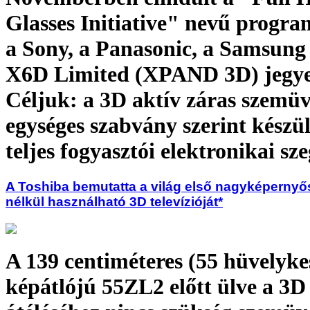
Glasses Initiative" nevű progra
a Sony, a Panasonic, a Samsung 
X6D Limited (XPAND 3D) jegye
Céljuk: a 3D aktív záras szemü
egységes szabvány szerint készü
teljes fogyasztói elektronikai s
A Toshiba bemutatta a világ első nagyképerny
nélkül használható 3D televízióját*
A 139 centiméteres (55 hüvelyke
képátlójú 55ZL2 előtt ülve a 3