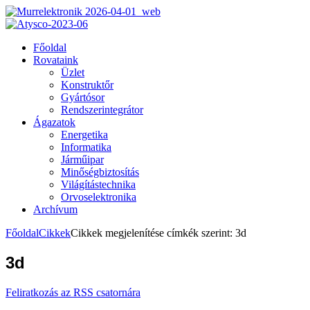
Főoldal
Rovataink
Üzlet
Konstruktőr
Gyártósor
Rendszerintegrátor
Ágazatok
Energetika
Informatika
Járműipar
Minőségbiztosítás
Világítástechnika
Orvoselektronika
Archívum
Főoldal
Cikkek
Cikkek megjelenítése címkék szerint: 3d
3d
Feliratkozás az RSS csatornára