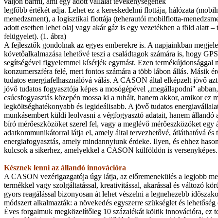
váljon bármi, ami egy adott vállalat tevékenységének
legfőbb értékét adja. Lehet ez a kereskedelmi flottája, hálózata (mobi
menedzsment), a logisztikai flottája (teherautói mobilflotta-menedzsm
adott esetben lehet olaj vagy akár gáz is egy vezetékben a föld alatt –
felügyelet). (1. ábra)
A fejlesztők gondolnak az egyes emberekre is. A napjainkban megjel
követőalkalmazása lehetővé teszi a családtagok számára is, hogy G
segítségével figyelemmel kísérjék egymást. Ezen termékújdonsággal n
konzumerszféra felé, mert fontos számára a több lábon állás. Másik érd
tudatos energiafelhasználóvá válás. A CASON által elképzelt jövő azt 
jövő tudatos fogyasztója képes a mosógépével „megállapodni" abban,
csúcsfogyasztás közepén mossa ki a ruháit, hanem akkor, amikor ez 
legköltséghatékonyabb és legideálisabb. A jövő tudatos energiavállala
munkásembert küldi leolvasni a végfogyasztó adatait, hanem állandó a
bíró mérőeszközöket szerel fel, vagy a meglévő mérőeszközöket egy 
adatkommunikátorral látja el, amely által tervezhetővé, átláthatóvá és 
energiafogyasztás, amely mindannyiunk érdeke. Ilyen, és ehhez haso
kulcsok a sikerhez, amelyekkel a CASON külföldön is versenyképes.
Késznek lenni az állandó innovációra
A CASON vezérigazgatója úgy látja, az előremenekülés a legjobb me
termékkel vagy szolgáltatással, kreativitással, akarással és változó 
gyors reagálással bizonyosan át lehet vészelni a legnehezebb időszakok
módszert alkalmazták: a növekedés egyszerre szükséglet és lehetőség
Éves forgalmuk megközelítőleg 10 százalékát költik innovációra, ez t