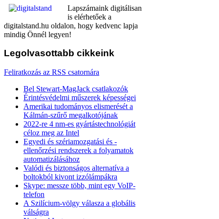
Lapszámaink digitálisan
is elérhetőek a
digitalstand.hu oldalon, hogy kedvenc lapja
mindig Önnél legyen!
Legolvasottabb
cikkeink
Feliratkozás az RSS csatornára
Bel Stewart-MagJack csatlakozók
Érintésvédelmi műszerek képességei
Amerikai tudományos elismerését a
Kálmán-szűrő megalkotójának
2022-re 4 nm-es gyártástechnológiát
céloz meg az Intel
Egyedi és szériamozgatási és -
ellenőrzési rendszerek a folyamatok
automatizálásához
Valódi és biztonságos alternatíva a
boltokból kivont izzólámpákra
Skype: messze több, mint egy VoIP-
telefon
A Szilícium-völgy válasza a globális
válságra