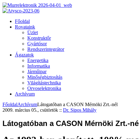
Főoldal
Rovataink
Üzlet
Konstruktőr
Gyártósor
Rendszerintegrátor
Ágazatok
Energetika
Informatika
Járműipar
Minőségbiztosítás
Világítástechnika
Orvoselektronika
Archívum
Főoldal
Archívum
Látogatóban a CASON Mérnöki Zrt.-nél
2009. március 05., csütörtök
::
Dr. Sipos Mihály
Látogatóban a CASON Mérnöki Zrt.-né