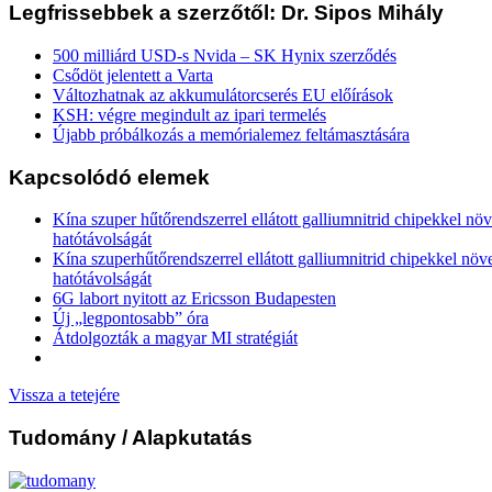
Legfrissebbek a szerzőtől: Dr. Sipos Mihály
500 milliárd USD-s Nvida – SK Hynix szerződés
Csődöt jelentett a Varta
Változhatnak az akkumulátorcserés EU előírások
KSH: végre megindult az ipari termelés
Újabb próbálkozás a memórialemez feltámasztására
Kapcsolódó elemek
Kína szuper hűtőrendszerrel ellátott galliumnitrid chipekkel nö
hatótávolságát
Kína szuperhűtőrendszerrel ellátott galliumnitrid chipekkel növ
hatótávolságát
6G labort nyitott az Ericsson Budapesten
Új „legpontosabb” óra
Átdolgozták a magyar MI stratégiát
Vissza a tetejére
Tudomány
/ Alapkutatás