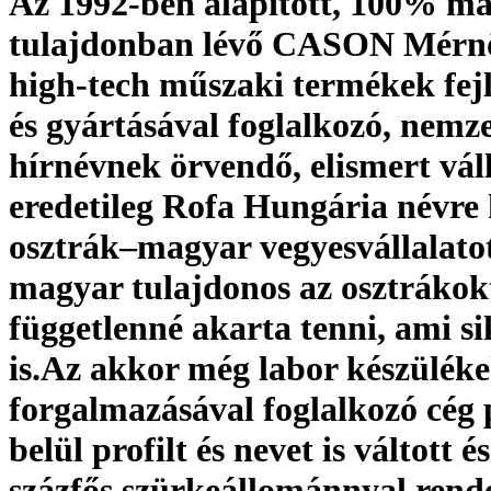
Az 1992-ben alapított, 100% m
tulajdonban lévő CASON Mérnö
high-tech műszaki termékek fejl
és gyártásával foglalkozó, nemz
hírnévnek örvendő, elismert váll
eredetileg Rofa Hungária névre 
osztrák–magyar vegyesvállalato
magyar tulajdonos az osztrákok
függetlenné akarta tenni, ami si
is.Az akkor még labor készülék
forgalmazásával foglalkozó cég 
belül profilt és nevet is váltott 
százfős szürkeállománnyal rende