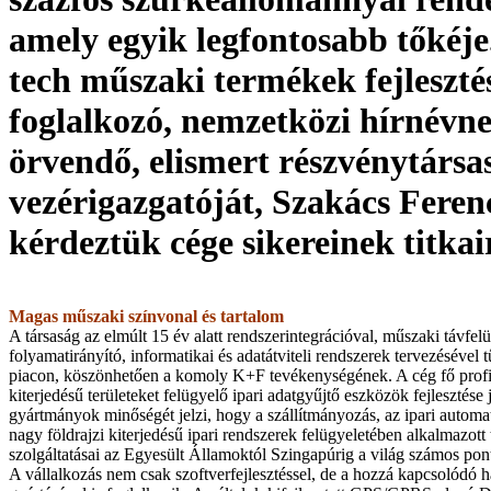
amely egyik legfontosabb tőkéje
tech műszaki termékek fejleszté
foglalkozó, nemzetközi hírnévn
örvendő, elismert részvénytársa
vezérigazgatóját, Szakács Feren
kérdeztük cége sikereinek titka
Magas műszaki színvonal és tartalom
A társaság az elmúlt 15 év alatt rendszer­integrációval, műszaki távfelüg
folyamatirányító, informatikai és adatátviteli rendszerek tervezésével 
piacon, köszönhetően a komoly K+F tevékenységének. A cég fő profilj
kiterjedésű területeket felügyelő ipari adatgyűjtő eszközök fejlesztése j
gyártmányok minőségét jelzi, hogy a szállítmányozás, az ipari automat
nagy földrajzi kiterjedésű ipari rendszerek felügyeletében alkalmazott
szolgáltatásai az Egyesült Államoktól Szingapúrig a világ számos pon
A vállalkozás nem csak szoftverfejlesztéssel, de a hozzá kapcsolódó