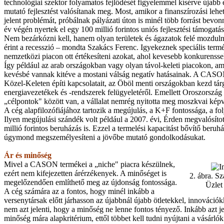
technológiai szektor folyamatos fejlődését figyelemmel kísérve újabb
mutató fejlesztést valósítanak meg. Most, amikor a finanszírozási leh
jelent problémát, próbálnak pályázati úton is minél több forrást bevonni
év végén nyertek el egy 100 millió forintos uniós fejlesztési támogatás
Nem bezárkózni kell, hanem olyan területek és ágazatok felé mozdul
érint a recesszió – mondta Szakács Ferenc. Igyekeznek speciális termék
nemzetközi piacon ott értékesíteni azokat, ahol kevesebb konkurensse
Így például az arab országokban vagy olyan távol-keleti piacokon, a
kevésbé vannak kitéve a mostani válság negatív hatásainak. A CASO
Közel-Keleten építi kapcsolatait, az Öböl menti országokban kezd tá
energiavezetékek és -rendszerek felügyeletéről. Emellett Oroszország 
„célpontok" között van, a vállalat nemrég nyitotta meg moszkvai képvi
A cég alapfilozófiájához tartozik a megújulás, a K+F fontossága, a fo
Ilyen megújulási szándék volt például a 2007. évi, Érden megvalósíto
millió forintos beruházás is. Ezzel a termelési kapacitást bővítő beruh
úgymond megszemélyesíteni a jövőbe mutató gondolkodásukat.
Ár és minőség
Mivel a CASON termékei a „niche" piacra készülnek,
ezért nem kifejezetten árérzékenyek. A minőséget is
2. ábra. Sz
megelőzendően említhető meg az újdonság fontossága.
Üzlet 
A cég számára az a fontos, hogy minél inkább a
versenytársak előtt járhasson az újabbnál újabb ötletekkel, innovációk
nem azt jelenti, hogy a minőség ne lenne fontos tényező. Inkább azt je
minőség mára alapkritérium, ettől többet kell tudni nyújtani a vásárló