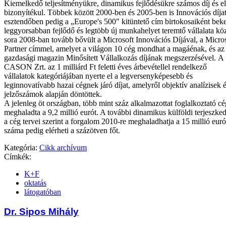
Kiemelkedő teljesítményükre, dinamikus fejlődésükre számos díj és el
bizonyítékul. Többek között 2000-ben és 2005-ben is Innovációs díjat
esztendőben pedig a „Europe's 500" kitüntető cím birtokosaiként bek
leggyorsabban fejlődő és legtöbb új munkahelyet teremtő vállalata kö
sora 2008-ban tovább bővült a Microsoft Innovációs Díjával, a Micr
Partner címmel, amelyet a világon 10 cég mondhat a magáénak, és az
gazdasági magazin Minősített Vállalkozás díjának megszerzésével.
A
CASON Zrt. az 1 milliárd Ft feletti éves árbevétellel rendelkező
vállalatok kategóriájában nyerte el a legversenyképesebb és
leginnovatívabb hazai cégnek járó díjat, amelyről objektív analízisek 
jelzőszámok alapján döntöttek.
A jelenleg öt országban, több mint száz alkalmazottat foglalkoztató 
meghaladta a 9,2 millió eurót. A további dinamikus külföldi terjeszk
a cég tervei szerint a forgalom 2010-re meghaladhatja a 15 millió euró
száma pedig elérheti a százötven főt.
Kategória:
Cikk archívum
Címkék:
K+F
oktatás
látogatóban
Dr. Sipos Mihály