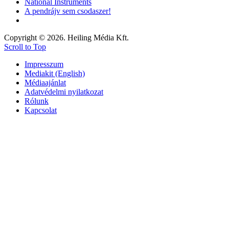
National Instruments
A pendrájv sem csodaszer!
Copyright © 2026. Heiling Média Kft.
Scroll to Top
Impresszum
Mediakit (English)
Médiaajánlat
Adatvédelmi nyilatkozat
Rólunk
Kapcsolat