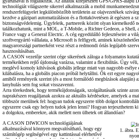
gyártásával is foglalkozik. Az általuk kifejlesztett GPS/GPRS-alap
technológiát világszerte sikerrel alkalmazzák a mobil munkamenedzsm
rendszerfelügyelet legkülönbözőbb területein az olajvezetékek szivárg
kezdve a gázipari automatizáláson és a flottakövetésen át egészen a s
biztonságvédelemig. Ügyfeleik, partnereik között olyan kiemelkedő 
találkozhatunk, mint a MOL, a T-Mobile, a Richter Gedeon, a Shell,
France vagy a General Electric. A cég egyedülálló fejlesztéseire a vil
szoftvergyártó vállalata, a Microsoft is felfigyelt, aminek köszönhe
magyarországi partnerként vesz részt a redmondi óriás legújabb szerv
hasznosításában.
A CASON vezetője szerint cége sikerének záloga a folyamatos kutatás 
termékeikben rejlő újdonság varázsa, valamint a flexibilitás. Úgy véli
meglévő komoly kihívások globális jellege miatt van nagyobb esélye
kilábalásra, ha a globális piacon próbál helytállni. Ők ezt egyre nagyob
amiből reményeik szerint (és a most formálódó megbízások alapján) a
lanyhulás sem fog sokat visszavenni.
Arra törekednek, hogy termékújdonságaik, szolgáltatásaik szinte azon
naprakészen reagáljanak azokra az aktuális kérdésekre, amelyek a ma
többször merülnek fel: hogyan tudok egyszerre több dolgot kontrollál
egyszerre csak egy helyen tudok jelen lenni? Hogyan terjeszthetem k
a dolgokra, emberekre, akik mellett nem ülhetek ott állandóan?
A CASON DIWICON technológiájának
alkalmazásával könnyen megvalósítható, hogy egy
1. ábra. E
számítógép segítségével egy kattintással elérhetővé
nyom