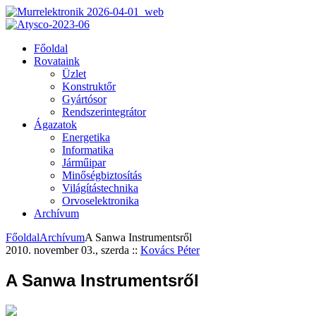
Főoldal
Rovataink
Üzlet
Konstruktőr
Gyártósor
Rendszerintegrátor
Ágazatok
Energetika
Informatika
Járműipar
Minőségbiztosítás
Világítástechnika
Orvoselektronika
Archívum
Főoldal
Archívum
A Sanwa Instrumentsről
2010. november 03., szerda
::
Kovács Péter
A Sanwa Instrumentsről