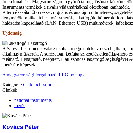
funkcionalitást. Magyarországon a gyártó támogatásának köszönhető
Instruments termékek a rivális világmárkáknál olcsóbban kaphatóak.
A termékskála főbb részei: digitális és analóg multiméterek, szigetelés
fénymérők, optikai teljesítménymé­rők, lakatfogók, hőmérők, fordula
hálózatba kapcsolható (LAN, Ethernet, USB) multiméterek, kábelteszt
Újdonság
Lakatfogó
A Sanwa Instruments választékában megjelentek az összehajtható, n
alkalmas műszerek. A sorozatban kétfajta szigetelésiellenállás-mérő é
található. Behajtható, beépített, Hall-szondás lakatfogó segítségéve
mérésére képesek.
A magyarországi forgalmazó, ELG honlapja
Kategória:
Cikk archívum
Címkék:
national instruments
mérés
Kovács Péter