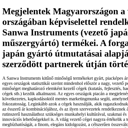
Megjelentek Magyarországon a 
országában képviselettel rendel
Sanwa Instruments (vezető jap
műszergyártó) termékei. A forg
japán gyártó útmutatásai alapj
szerződött partnerek útján tört
A Sanwa Instruments kitűnő minőségű termékeket gyárt, piacképes ár
egyes országok statisztikái szerint mindenhol először a nagy, vezető po
minőséget meghatározó elemként kezelő cégek (kutatás, fejlesztés, had
cégek stb.) kezdik alkalmazni. Az egyes országok piacán a megjelenés
következetes, kapkodásoktól mentes marketingmunka segíti, amelynek
fokozatosság. Leginkább azok a cégek használják, akik ra­gaszkodnak
az ésszerű ár kombinációjához, és az ilyen szervezetek rendelkeznek ál
rutinszerű használathoz szükséges munkahelyi kultúrával, szakmai és 
innovációs lehetőségekkel is. A világ vezető cégei nagyra értékelik a
megbízhatóságát, a finom, elegáns kidolgozást, a célszerűen összeválo