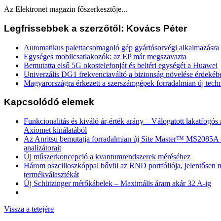
Az Elektronet magazin főszerkesztője...
Legfrissebbek a szerzőtől: Kovács Péter
Automatikus palettacsomagoló gép gyártósorvégi alkalmazásra
Egységes mobilcsatlakozók: az EP már megszavazta
Bemutatta első 5G okostelefonját és beltéri egységét a Huawei
Univerzális DG1 frekvenciaváltó a biztonság növelése érdekéb
Magyarországra érkezett a szerszámgépek forradalmian új tech
Kapcsolódó elemek
Funkcionalitás és kiváló ár-érték arány – Válogatott lakatfogó
Axiomet kínálatából
Az Anritsu bemutatja forradalmian új Site Master™ MS2085
analizátorait
Új műszerkoncepció a kvantumrendszerek méréséhez
Három oszcilloszkóppal bővül az RND portfóliója, jelentősen n
termékválasztékát
Új Schützinger mérőkábelek – Maximális áram akár 32 A-ig
Vissza a tetejére