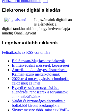
előfizethető honlapunkon, itt!
Elektronet
digitális kiadás
Lapszámaink digitálisan
is elérhetőek a
digitalstand.hu oldalon, hogy kedvenc lapja
mindig Önnél legyen!
Legolvasottabb
cikkeink
Feliratkozás az RSS csatornára
Bel Stewart-MagJack csatlakozók
Érintésvédelmi műszerek képességei
Amerikai tudományos elismerését a
Kálmán-szűrő megalkotójának
2022-re 4 nm-es gyártástechnológiát
céloz meg az Intel
Egyedi és szériamozgatási és -
ellenőrzési rendszerek a folyamatok
automatizálásához
Valódi és biztonságos alternatíva a
boltokból kivont izzólámpákra
Skype: messze több, mint egy VoIP-