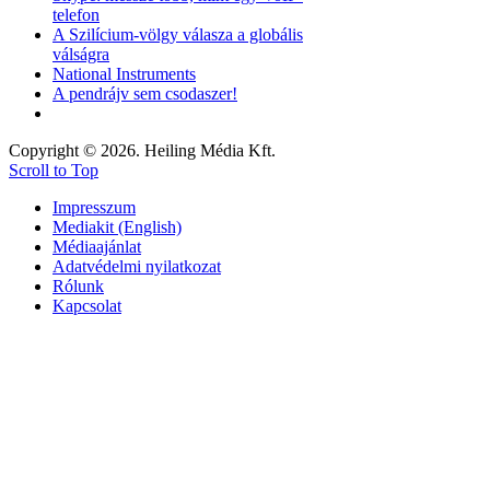
telefon
A Szilícium-völgy válasza a globális
válságra
National Instruments
A pendrájv sem csodaszer!
Copyright © 2026. Heiling Média Kft.
Scroll to Top
Impresszum
Mediakit (English)
Médiaajánlat
Adatvédelmi nyilatkozat
Rólunk
Kapcsolat