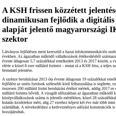
A KSH frissen közzétett jelentés
dinamikusan fejlődik a digitáli
alapját jelentő magyarországi 
szektor
Látványos fejlődésen ment keresztül a hazai infokommunikációs szekt
években. Az ágazatban működő vállalkozások értékesítésből származó
évente átlagosan 5,7 százalékkal emelkedett 2013 és 2017 között, a v
elérte a közel 8 ezer milliárd forintot – mutat rá a KSH friss, a teljes s
bemutató jelentése.
A szektor beruházásai 2013 óta évente átlagosan 19 százalékkal emel
fejlődést az uniós források szélesebb körű felhasználása is segítette, e
összesen 200 milliárd forint beruházási értéket mértek, addig 2017-re
milliárd forintra bővült. A vizsgált időszakban az ágazatban működő k
középvállalkozások száma is jelentős mértékben, közel 28 százalékkal
kutatás kezdetekor mért, alig 27 ezerhez képest két éve már több mint 
számláltak. A növekedéshez a kedvezményes adózási konstrukciók is
hozzájárultak.