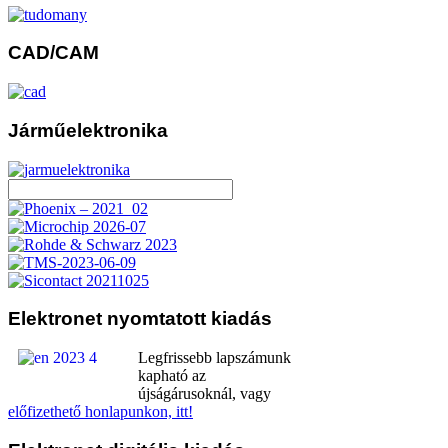
CAD/CAM
Járműelektronika
Elektronet
nyomtatott kiadás
Legfrissebb lapszámunk
kapható az
újságárusoknál, vagy
előfizethető honlapunkon, itt!