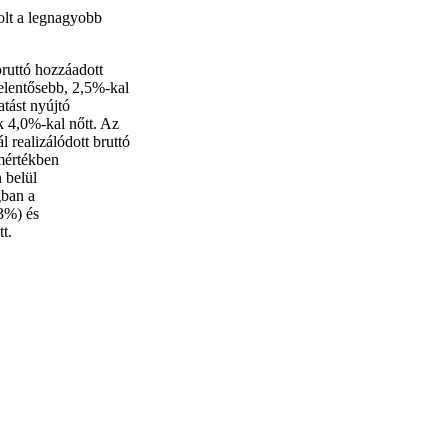
olt a legnagyobb
bruttó hozzáadott
elentősebb, 2,5%-kal
tást nyújtó
k 4,0%-kal nőtt. Az
 realizálódott bruttó
mértékben
 belül
gban a
3%) és
t.