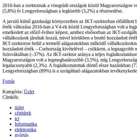
2016-ban a szektornak a visegrádi országok közül Magyarországon v
(5,8%) és Lengyelországban a legkisebb (3,2%) a részesedése.
A javuló külső gazdasági környezetben az IKT-szektorban előállított 
érték változása 2016-ban a V4-ek közül Lengyelországban volt a legj
emelkedett az előző évihez képest, amihez elsősorban az IKT-szolgálta
vállalkozások járultak hozzá, mivel körükben a bruttó hozzáadott érté
IKT-szektoron belül a termelő alágazatokban működő vállalkozásoknál
hozzáadott érték – Csehország kivételével – csökkent, a legnagyobb 
Szlovákiában (–37%). Az IKT-szektor aránya a teljes foglalkoztatáson
Magyarországon volt a legmeghatározóbb (3,5%), míg Lengyelorszá
legalacsonyabb (2,3%). A foglalkoztatottak döntő része hazánkban (7
Lengyelországban (89%) is a szolgáltató alágazatokban tevékenykedet
Forrás
Kategória:
Üzlet
Címkék:
üzlet
céghírek
ict
Informatika
elektronika
gyártás