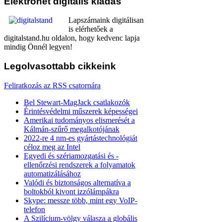
Elektronet
digitális kiadás
Lapszámaink digitálisan
is elérhetőek a
digitalstand.hu oldalon, hogy kedvenc lapja
mindig Önnél legyen!
Legolvasottabb
cikkeink
Feliratkozás az RSS csatornára
Bel Stewart-MagJack csatlakozók
Érintésvédelmi műszerek képességei
Amerikai tudományos elismerését a
Kálmán-szűrő megalkotójának
2022-re 4 nm-es gyártástechnológiát
céloz meg az Intel
Egyedi és szériamozgatási és -
ellenőrzési rendszerek a folyamatok
automatizálásához
Valódi és biztonságos alternatíva a
boltokból kivont izzólámpákra
Skype: messze több, mint egy VoIP-
telefon
A Szilícium-völgy válasza a globális