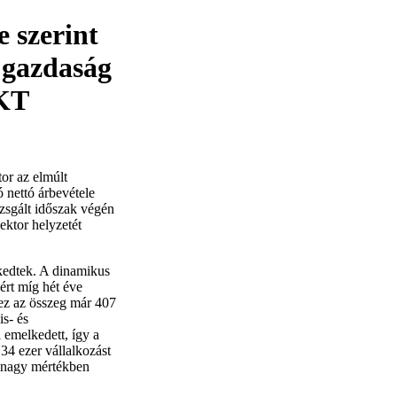
e szerint
s gazdaság
IKT
or az elmúlt
 nettó árbevétele
izsgált időszak végén
zektor helyzetét
kedtek. A dinamikus
zért míg hét éve
 ez az összeg már 407
is- és
 emelkedett, így a
34 ezer vállalkozást
 nagy mértékben