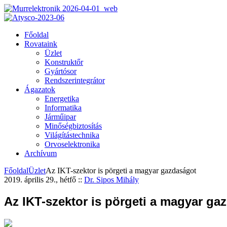
Főoldal
Rovataink
Üzlet
Konstruktőr
Gyártósor
Rendszerintegrátor
Ágazatok
Energetika
Informatika
Járműipar
Minőségbiztosítás
Világítástechnika
Orvoselektronika
Archívum
Főoldal
Üzlet
Az IKT-szektor is pörgeti a magyar gazdaságot
2019. április 29., hétfő
::
Dr. Sipos Mihály
Az IKT-szektor is pörgeti a magyar ga