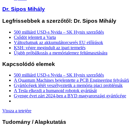
Dr. Sipos Mihály
Legfrissebbek a szerzőtől: Dr. Sipos Mihály
500 milliárd USD-s Nvida – SK Hynix szerződés
Csődöt jelentett a Varta
Változhatnak az akkumulátorcserés EU előírások
KSH: végre megindult az ipari termelés
Újabb próbálkozás a memórialemez feltámasztására
Kapcsolódó elemek
500 milliárd USD-s Nvida – SK Hynix szerződés
A Quantum Machines bejelentette a PCB Engineering felvásárl
Gyártócégek létét veszélyeztetik a memória piaci problémák
A Tesla elkezdi a humanoid robotok gyártását
Gyenge évet zárt 2024-ben a BYD magyarországi gyártócége
Vissza a tetejére
Tudomány
/ Alapkutatás