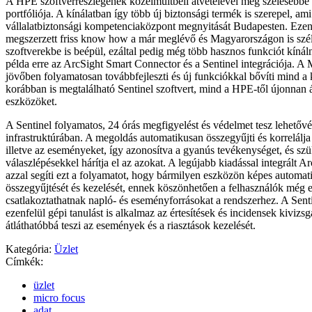
A HPE szoftverrészlegének közelmúltbeli átvételével még szélesebbé 
portfóliója. A kínálatban így több új biztonsági termék is szerepel, ami
vállalatbiztonsági kompetenciaközpont megnyitását Budapesten. Ezenk
megszerzett friss know how a már meglévő és Magyarországon is szél
szoftverekbe is beépül, ezáltal pedig még több hasznos funkciót kíná
példa erre az ArcSight Smart Connector és a Sentinel integrációja. A
jövőben folyamatosan továbbfejleszti és új funkciókkal bővíti mind a
korábban is megtalálható Sentinel szoftvert, mind a HPE-től újonnan 
eszközöket.
A Sentinel folyamatos, 24 órás megfigyelést és védelmet tesz lehetővé 
infrastruktúrában. A megoldás automatikusan összegyűjti és korrelálja 
illetve az eseményeket, így azonosítva a gyanús tevékenységet, és sz
válaszlépésekkel hárítja el az azokat. A legújabb kiadással integrált 
azzal segíti ezt a folyamatot, hogy bármilyen eszközön képes automati
összegyűjtését és kezelését, ennek köszönhetően a felhasználók még
csatlakoztathatnak napló- és eseményforrásokat a rendszerhez. A Senti
ezenfelül gépi tanulást is alkalmaz az értesítések és incidensek kivizs
átláthatóbbá teszi az események és a riasztások kezelését.
Kategória:
Üzlet
Címkék:
üzlet
micro focus
adat