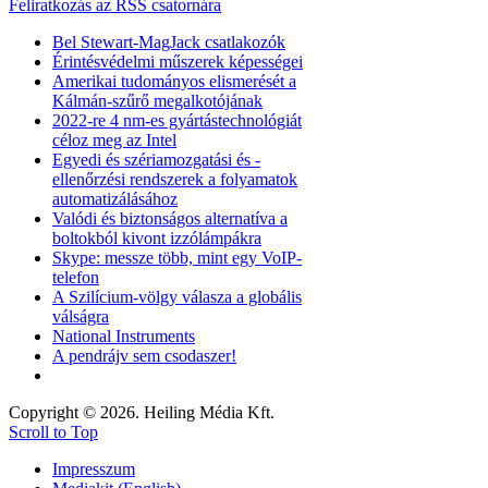
Feliratkozás az RSS csatornára
Bel Stewart-MagJack csatlakozók
Érintésvédelmi műszerek képességei
Amerikai tudományos elismerését a
Kálmán-szűrő megalkotójának
2022-re 4 nm-es gyártástechnológiát
céloz meg az Intel
Egyedi és szériamozgatási és -
ellenőrzési rendszerek a folyamatok
automatizálásához
Valódi és biztonságos alternatíva a
boltokból kivont izzólámpákra
Skype: messze több, mint egy VoIP-
telefon
A Szilícium-völgy válasza a globális
válságra
National Instruments
A pendrájv sem csodaszer!
Copyright © 2026. Heiling Média Kft.
Scroll to Top
Impresszum