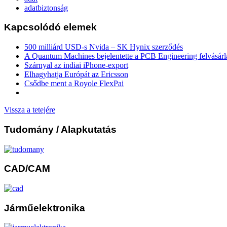
adatbiztonság
Kapcsolódó elemek
500 milliárd USD-s Nvida – SK Hynix szerződés
A Quantum Machines bejelentette a PCB Engineering felvásárl
Szárnyal az indiai iPhone-export
Elhagyhatja Európát az Ericsson
Csődbe ment a Royole FlexPai
Vissza a tetejére
Tudomány
/ Alapkutatás
CAD/CAM
Járműelektronika