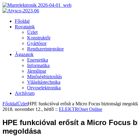
Főoldal
Rovataink
Üzlet
Konstruktőr
Gyártósor
Rendszerintegrátor
Ágazatok
Energetika
Informatika
Járműipar
Minőségbiztosítás
Világítástechnika
Orvoselektronika
Archívum
Főoldal
Üzlet
HPE funkcióval erősít a Micro Focus biztonsági megold
2018. november 12., hétfő
::
ELEKTROnet Online
HPE funkcióval erősít a Micro Focus b
megoldása