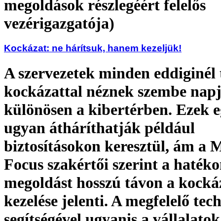
megoldások részlegéért felelős
vezérigazgatója)
Kockázat: ne hárítsuk, hanem kezeljük!
A szervezetek minden eddiginél
kockázattal néznek szembe nap
különösen a kibertérben. Ezek e
ugyan átháríthatják például
biztosításokon keresztül, ám a 
Focus szakértői szerint a haték
megoldást hosszú távon a kocká
kezelése jelenti. A megfelelő tec
segítségével ugyanis a vállalatok