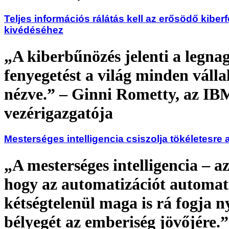
Teljes információs rálátás kell az erősödő kibe
kivédéséhez
„A kiberbűnözés jelenti a legn
fenyegetést a világ minden válla
nézve.” – Ginni Rometty, az IB
vezérigazgatója
Mesterséges intelligencia csiszolja tökéletesre 
„A mesterséges intelligencia – az
hogy az automatizációt automati
kétségtelenül maga is rá fogja 
bélyegét az emberiség jövőjére.”