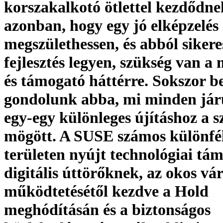
korszakalkotó ötlettel kezdődn
azonban, hogy egy jó elképzelés
megszülethessen, és abból sikere
fejlesztés legyen, szükség van a 
és támogató háttérre. Sokszor b
gondolunk abba, mi minden jár
egy-egy különleges újításhoz a s
mögött. A SUSE számos különfé
területen nyújt technológiai tám
digitális úttörőknek, az okos vá
működtetésétől kezdve a Hold
meghódításán és a biztonságos