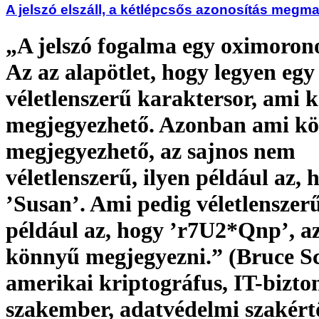
A jelszó elszáll, a kétlépcsős azonosítás megm
„A jelszó fogalma egy oximoron
Az az alapötlet, hogy legyen egy
véletlenszerű karaktersor, ami 
megjegyezhető. Azonban ami k
megjegyezhető, az sajnos nem
véletlenszerű, ilyen például az, 
’Susan’. Ami pedig véletlenszer
például az, hogy ’r7U2*Qnp’, a
könnyű megjegyezni.” (Bruce Sc
amerikai kriptográfus, IT-bizto
szakember, adatvédelmi szakért