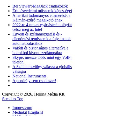
Bel Stewart-MagJack csatlakozók
Érintésvédelmi műszerek képességei
Amerikai tudományos elismerését a
Kálmán-szűrő megalkotójának
2022-re 4 nm-es gyártástechnológiát
céloz meg az Intel
Egyedi és szériamozgatási és -
ellenőrzési rendszerek a folyamatok
automatizálásához
Valódi és biztonságos alternatíva a
boltokból kivont izzólámpákra
Skype: messze több, mint egy VoIP-
telefon
A Szilícium-völgy válasza a globális
válságra
National Instruments
A pendrájv sem csodaszer!
Copyright © 2026. Heiling Média Kft.
Scroll to Top
Impresszum
Mediakit (English)