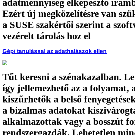
adatmennyiség elképesztő iram
Ezért új megközelítésre van szü
a SUSE szakértői szerint a szoft
vezérelt tárolás hoz el
Gépi tanulással az adathalászok ellen
Tűt keresni a szénakazalban. L
így jellemezhető az a folyamat, 
kiszűrhetők a belső fenyegetések
a bizalmas adatokat kiszivárogt
alkalmazottak vagy a bosszút fo
rendszergazdák. Lehetetlen min