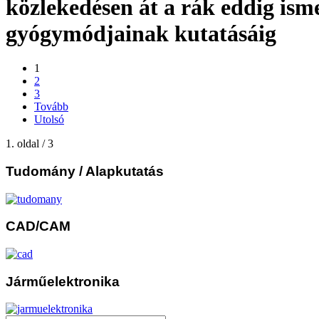
közlekedésen át a rák eddig ism
gyógymódjainak kutatásáig
1
2
3
Tovább
Utolsó
1. oldal / 3
Tudomány
/ Alapkutatás
CAD/CAM
Járműelektronika