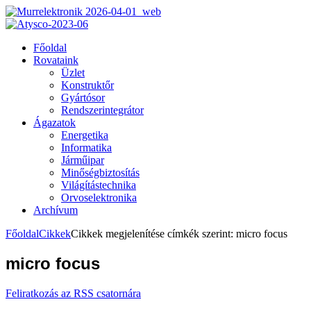
Főoldal
Rovataink
Üzlet
Konstruktőr
Gyártósor
Rendszerintegrátor
Ágazatok
Energetika
Informatika
Járműipar
Minőségbiztosítás
Világítástechnika
Orvoselektronika
Archívum
Főoldal
Cikkek
Cikkek megjelenítése címkék szerint: micro focus
micro focus
Feliratkozás az RSS csatornára