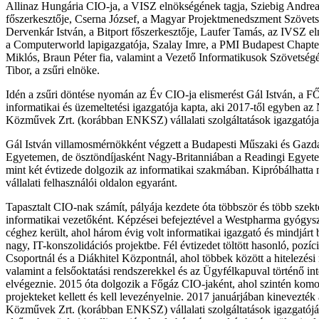
Allinaz Hungária CIO-ja, a VISZ elnökségének tagja, Sziebig Andrea
főszerkesztője, Cserna József, a Magyar Projektmenedszment Szövets
Dervenkár István, a Bitport főszerkesztője, Laufer Tamás, az IVSZ e
a Computerworld lapigazgatója, Szalay Imre, a PMI Budapest Chapte
Miklós, Braun Péter fia, valamint a Vezető Informatikusok Szövetség
Tibor, a zsűri elnöke.
Idén a zsűri döntése nyomán az Év CIO-ja elismerést Gál István, a 
informatikai és üzemeltetési igazgatója kapta, aki 2017-től egyben 
Közművek Zrt. (korábban ENKSZ) vállalati szolgáltatások igazgatója 
Gál István villamosmérnökként végzett a Budapesti Műszaki és Gaz
Egyetemen, de ösztöndíjasként Nagy-Britanniában a Readingi Egyete
mint két évtizede dolgozik az informatikai szakmában. Kipróbálhatta m
vállalati felhasználói oldalon egyaránt.
Tapasztalt CIO-nak számít, pályája kezdete óta többször és több szek
informatikai vezetőként. Képzései befejeztével a Westpharma gyógy
céghez került, ahol három évig volt informatikai igazgató és mindjárt
nagy, IT-konszolidációs projektbe. Fél évtizedet töltött hasonló, pozíc
Csoportnál és a Diákhitel Központnál, ahol többek között a hitelezési r
valamint a felsőoktatási rendszerekkel és az Ügyfélkapuval történő inte
elvégeznie. 2015 óta dolgozik a Főgáz CIO-jaként, ahol szintén komo
projekteket kellett és kell levezényelnie. 2017 januárjában kinevez
Közművek Zrt. (korábban ENKSZ) vállalati szolgáltatások igazgatójáv