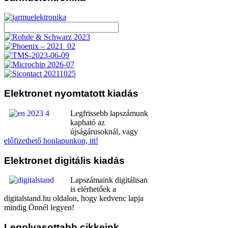
Elektronet
nyomtatott kiadás
Legfrissebb lapszámunk
kapható az
újságárusoknál, vagy
előfizethető honlapunkon, itt!
Elektronet
digitális kiadás
Lapszámaink digitálisan
is elérhetőek a
digitalstand.hu oldalon, hogy kedvenc lapja
mindig Önnél legyen!
Legolvasottabb
cikkeink