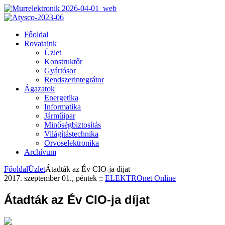
Főoldal
Rovataink
Üzlet
Konstruktőr
Gyártósor
Rendszerintegrátor
Ágazatok
Energetika
Informatika
Járműipar
Minőségbiztosítás
Világítástechnika
Orvoselektronika
Archívum
Főoldal
Üzlet
Átadták az Év CIO-ja díjat
2017. szeptember 01., péntek
::
ELEKTROnet Online
Átadták az Év CIO-ja díjat