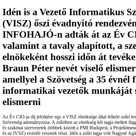
Idén is a Vezető Informatikus S
(VISZ) őszi évadnyitó rendezvén
INFOHAJÓ-n adták át az Év CI
valamint a tavaly alapított, a sz
elnökeként hosszi időn át tevék
Braun Péter nevét viselő elismer
amellyel a Szövetség a 35 évnél 
informatikai vezetők munkáját 
elismerni
Az Év CIO-ja díj jelöltjére egy a VISZ elnöksége által felkért zsűri tes
Szövetség adományozza. A zsűriben az elnökség két tagja mellett füg
és szakmai szervezetek (többek között a PMI Budapest, a Projektme
és az IVSZ) vezetői vesznek részt. Idén a zsűri tagja volt Nagyné Ag