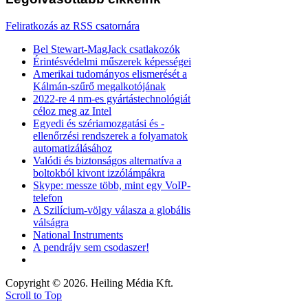
Feliratkozás az RSS csatornára
Bel Stewart-MagJack csatlakozók
Érintésvédelmi műszerek képességei
Amerikai tudományos elismerését a
Kálmán-szűrő megalkotójának
2022-re 4 nm-es gyártástechnológiát
céloz meg az Intel
Egyedi és szériamozgatási és -
ellenőrzési rendszerek a folyamatok
automatizálásához
Valódi és biztonságos alternatíva a
boltokból kivont izzólámpákra
Skype: messze több, mint egy VoIP-
telefon
A Szilícium-völgy válasza a globális
válságra
National Instruments
A pendrájv sem csodaszer!
Copyright © 2026. Heiling Média Kft.
Scroll to Top