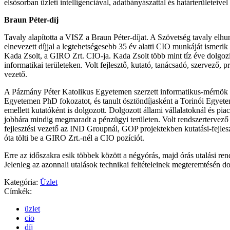
elsősorban üzleti intelligenciával, adatbányászattal és határterületeivel
Braun Péter-díj
Tavaly alapította a VISZ a Braun Péter-díjat. A Szövetség tavaly elhu
elnevezett díjjal a legtehetségesebb 35 év alatti CIO munkáját ismerik e
Kada Zsolt, a GIRO Zrt. CIO-ja. Kada Zsolt több mint tíz éve dolgo
informatikai területeken. Volt fejlesztő, kutató, tanácsadó, szervező, 
vezető.
A Pázmány Péter Katolikus Egyetemen szerzett informatikus-mérnök 
Egyetemen PhD fokozatot, és tanult ösztöndíjasként a Torinói Egyetem
emellett kutatóként is dolgozott. Dolgozott állami vállalatoknál és piac
jobbára mindig megmaradt a pénzügyi területen. Volt rendszertervező
fejlesztési vezető az IND Groupnál, GOP projektekben kutatási-fejles
óta tölti be a GIRO Zrt.-nél a CIO pozíciót.
Erre az időszakra esik többek között a négyórás, majd órás utalási ren
Jelenleg az azonnali utalások technikai feltételeinek megteremtésén d
Kategória:
Üzlet
Címkék:
üzlet
cio
díj