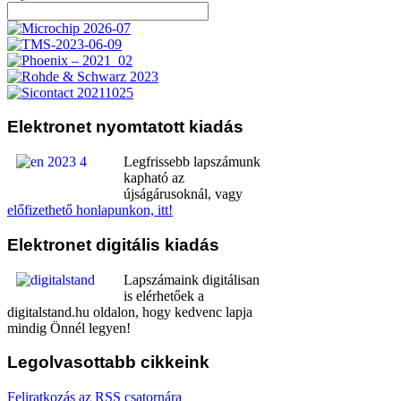
Elektronet
nyomtatott kiadás
Legfrissebb lapszámunk
kapható az
újságárusoknál, vagy
előfizethető honlapunkon, itt!
Elektronet
digitális kiadás
Lapszámaink digitálisan
is elérhetőek a
digitalstand.hu oldalon, hogy kedvenc lapja
mindig Önnél legyen!
Legolvasottabb
cikkeink
Feliratkozás az RSS csatornára