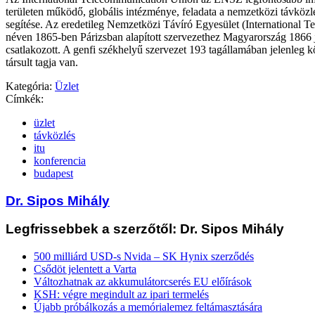
területen működő, globális intézménye, feladata a nemzetközi távköz
segítése. Az eredetileg Nemzetközi Távíró Egyesület (International T
néven 1865-ben Párizsban alapított szervezethez Magyarország 1866 j
csatlakozott. A genfi székhelyű szervezet 193 tagállamában jelenleg k
társult tagja van.
Kategória:
Üzlet
Címkék:
üzlet
távközlés
itu
konferencia
budapest
Dr. Sipos Mihály
Legfrissebbek a szerzőtől: Dr. Sipos Mihály
500 milliárd USD-s Nvida – SK Hynix szerződés
Csődöt jelentett a Varta
Változhatnak az akkumulátorcserés EU előírások
KSH: végre megindult az ipari termelés
Újabb próbálkozás a memórialemez feltámasztására