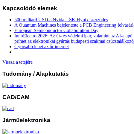
Kapcsolódó elemek
500 milliárd USD-s Nvida – SK Hynix szerződés
A Quantum Machines bejelentette a PCB Engineering felvásárl
European Semiconductor Collaboration Day
InnoElectro 2026: Az űr- és védelmi ipar, valamint az AI-alapú
prímet az elektronikai gyártás budapesti szakmai csúcstalálkozó
Gyorsabb lehet az űr internet
Vissza a tetejére
Tudomány
/ Alapkutatás
CAD/CAM
Járműelektronika