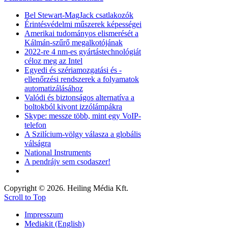
Bel Stewart-MagJack csatlakozók
Érintésvédelmi műszerek képességei
Amerikai tudományos elismerését a
Kálmán-szűrő megalkotójának
2022-re 4 nm-es gyártástechnológiát
céloz meg az Intel
Egyedi és szériamozgatási és -
ellenőrzési rendszerek a folyamatok
automatizálásához
Valódi és biztonságos alternatíva a
boltokból kivont izzólámpákra
Skype: messze több, mint egy VoIP-
telefon
A Szilícium-völgy válasza a globális
válságra
National Instruments
A pendrájv sem csodaszer!
Copyright © 2026. Heiling Média Kft.
Scroll to Top
Impresszum
Mediakit (English)