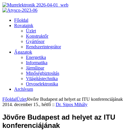
Főoldal
Rovataink
Üzlet
Konstruktőr
Gyártósor
Rendszerintegrátor
Ágazatok
Energetika
Informatika
Járműipar
Minőségbiztosítás
Világítástechnika
Orvoselektronika
Archívum
Főoldal
Üzlet
Jövőre Budapest ad helyet az ITU konferenciájának
2014. december 15., hétfő
::
Dr. Sipos Mihály
Jövőre Budapest ad helyet az ITU
konferenciájának