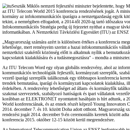
Seszták Miklós nemzeti fejlesztési miniszter bejelentette, hogy 
az ITU Telecom World 2015 konferencia rendezésének jogát. A minisz
kormány az infokommunikációs iparágra a nemzetgazdaság egyik kitö
tekint, a nemrégiben elfogadott, a 2014-től 2020-ig tartó időszakra 
Infokommunikációs Stratégia pedig új fejezetet nyithat a magyar távk
informatikában. A Nemzetközi Távközlési Egyesület (ITU) az ENSZ 
„Magyarország számára azért is különösen értékes a konferencia me
lehetősége, mert reményeim szerint a hazai infokommunikációs válla
nemzetközi szakértői közönség előtt is alkalmuk nyílik a bemutatkozá
kapcsolatok kialakítására és a tudásmegosztásra" - mondta a miniszter
Az ITU Telecom Word egy olyan globális rendezvény, ahol az inform
kommunikációs technológiák fejlesztői, kormányzati szereplők, szabá
vezető iparági szereplők találkoznak egy többnapos konferencia keret
trendek bemutatása, iparági és kormányzati kapcsolatok kialakítása, il
érdekében. A rendezvény lehetőséget ad állam- és kormányfők talál
szakmai szervezetek, szabályozó hatóságok és ipari vállalatok vezetőiv
korábban az ELEKTRONET nyomtatott hasábjain is hírt adtunk, a 2
World konferenciának, és az ennek részét képező Young Innovators 
2014. december 7. és 10. között Doha adott otthont. Magyarország s
rendezési jogát 2014. december 9-én ceremoniális keretek között adta 
konferencia 2015. október 12-15 között kerül megrendezésre.
Az International Telecommunication Union az ENSZ legfontosabb i