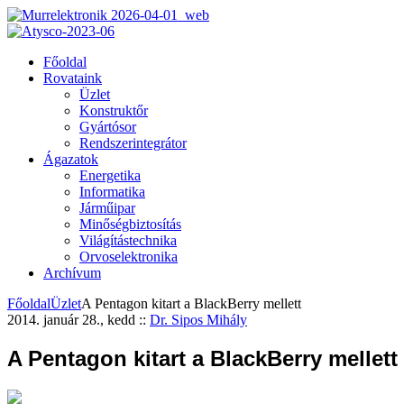
Főoldal
Rovataink
Üzlet
Konstruktőr
Gyártósor
Rendszerintegrátor
Ágazatok
Energetika
Informatika
Járműipar
Minőségbiztosítás
Világítástechnika
Orvoselektronika
Archívum
Főoldal
Üzlet
A Pentagon kitart a BlackBerry mellett
2014. január 28., kedd
::
Dr. Sipos Mihály
A Pentagon kitart a BlackBerry mellett