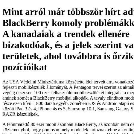
Mint arról már többször hírt ad
BlackBerry komoly problémákk
A kanadaiak a trendek ellenére
bizakodóak, és a jelek szerint 
területek, ahol továbbra is őrzik
pozícióikat
Az USA Védelmi Minisztériuma közzétette idei terveit arra vonatkoz
fejleszti mobilkészülék állományát. A Pentagon tervei szerint az aktuá
végéig összesen 100 ezer felhasználó mobilkészülékét integrálja a me
aminek zömét a BlackBerry mobiljai alkotják. A tavaly elindított mod
része ezen kívül 1800 darab egyéb, zömében iOS és Android alapú e
között iPad 3 és 4, iPhone 4s és 5, Samsung 10.1, Samsung Galaxy S
RAZR készülékek.
A fennmaradó 80 ezer mobil azonban BlackBerry, az azonban nem der
közleményből, hogy pontosan mely modellek tartoznak ebbe a konti