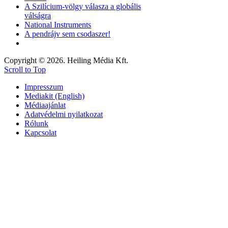
A Szilícium-völgy válasza a globális
válságra
National Instruments
A pendrájv sem csodaszer!
Copyright © 2026. Heiling Média Kft.
Scroll to Top
Impresszum
Mediakit (English)
Médiaajánlat
Adatvédelmi nyilatkozat
Rólunk
Kapcsolat