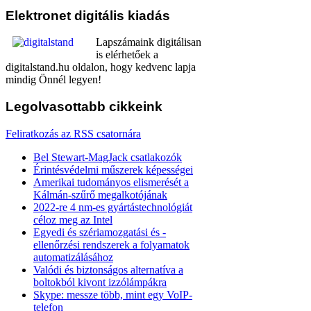
Elektronet
digitális kiadás
Lapszámaink digitálisan
is elérhetőek a
digitalstand.hu oldalon, hogy kedvenc lapja
mindig Önnél legyen!
Legolvasottabb
cikkeink
Feliratkozás az RSS csatornára
Bel Stewart-MagJack csatlakozók
Érintésvédelmi műszerek képességei
Amerikai tudományos elismerését a
Kálmán-szűrő megalkotójának
2022-re 4 nm-es gyártástechnológiát
céloz meg az Intel
Egyedi és szériamozgatási és -
ellenőrzési rendszerek a folyamatok
automatizálásához
Valódi és biztonságos alternatíva a
boltokból kivont izzólámpákra
Skype: messze több, mint egy VoIP-
telefon