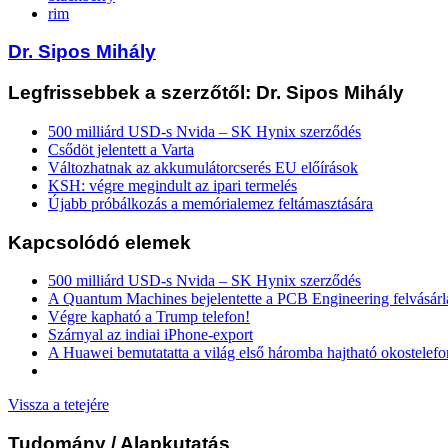
rim
Dr. Sipos Mihály
Legfrissebbek a szerzőtől: Dr. Sipos Mihály
500 milliárd USD-s Nvida – SK Hynix szerződés
Csődöt jelentett a Varta
Változhatnak az akkumulátorcserés EU előírások
KSH: végre megindult az ipari termelés
Újabb próbálkozás a memórialemez feltámasztására
Kapcsolódó elemek
500 milliárd USD-s Nvida – SK Hynix szerződés
A Quantum Machines bejelentette a PCB Engineering felvásárl
Végre kapható a Trump telefon!
Szárnyal az indiai iPhone-export
A Huawei bemutatatta a világ első háromba hajtható okostelefo
Vissza a tetejére
Tudomány
/ Alapkutatás