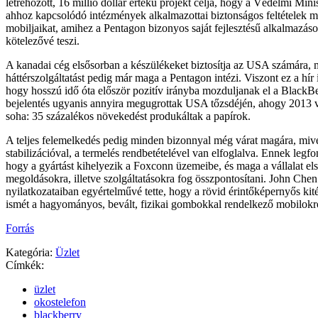
létrehozott, 16 millió dollár értékű projekt célja, hogy a Védelmi Minis
ahhoz kapcsolódó intézmények alkalmazottai biztonságos feltételek m
mobiljaikat, amihez a Pentagon bizonyos saját fejlesztésű alkalmazáso
kötelezővé teszi.
A kanadai cég elsősorban a készülékeket biztosítja az USA számára, 
háttérszolgáltatást pedig már maga a Pentagon intézi. Viszont ez a hír 
hogy hosszú idő óta először pozitív irányba mozduljanak el a BlackBe
bejelentés ugyanis annyira megugrottak USA tőzsdéjén, ahogy 2013
soha: 35 százalékos növekedést produkáltak a papírok.
A teljes felemelkedés pedig minden bizonnyal még várat magára, mive
stabilizációval, a termelés rendbetételével van elfoglalva. Ennek legf
hogy a gyártást kihelyezik a Foxconn üzemeibe, és maga a vállalat el
megoldásokra, illetve szolgáltatásokra fog összpontosítani. John Che
nyilatkozataiban egyértelművé tette, hogy a rövid érintőképernyős ki
ismét a hagyományos, bevált, fizikai gombokkal rendelkező mobilokró
Forrás
Kategória:
Üzlet
Címkék:
üzlet
okostelefon
blackberry