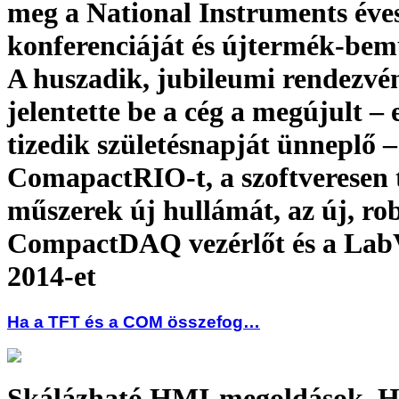
meg a National Instruments éve
konferenciáját és újtermék-bem
A huszadik, jubileumi rendezvé
jelentette be a cég a megújult –
tizedik születésnapját ünneplő –
ComapactRIO-t, a szoftveresen 
műszerek új hullámát, az új, ro
CompactDAQ vezérlőt és a La
2014-et
Ha a TFT és a COM összefog…
Skálázható HMI-megoldások. Ha