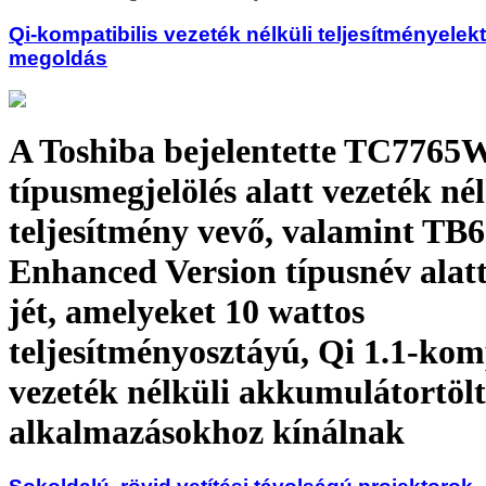
Qi-kompatibilis vezeték nélküli teljesítményelek
megoldás
A Toshiba bejelentette TC776
típusmegjelölés alatt vezeték nél
teljesítmény vevő, valamint T
Enhanced Version típusnév alat
jét, amelyeket 10 wattos
teljesítményosztáyú, Qi 1.1-komp
vezeték nélküli akkumulátortölt
alkalmazásokhoz kínálnak