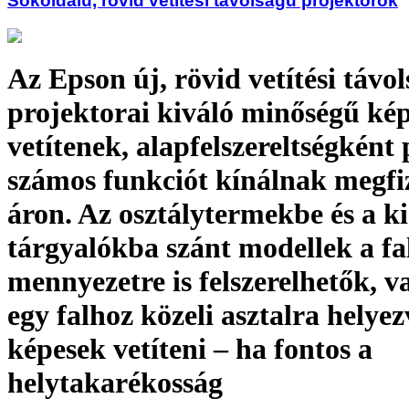
Sokoldalú, rövid vetítési távolságú projektorok
Az Epson új, rövid vetítési távo
projektorai kiváló minőségű ké
vetítenek, alapfelszereltségként
számos funkciót kínálnak megfi
áron. Az osztálytermekbe és a k
tárgyalókba szánt modellek a fal
mennyezetre is felszerelhetők, v
egy falhoz közeli asztalra helyez
képesek vetíteni – ha fontos a
helytakarékosság