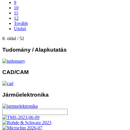
9
10
11
12
Tovább
Utolsó
8. oldal / 52
Tudomány
/ Alapkutatás
CAD/CAM
Járműelektronika