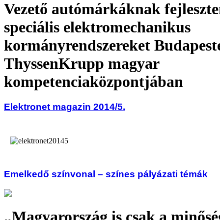
Vezető autómárkáknak fejleszt
speciális elektromechanikus
kormányrendszereket Budapeste
ThyssenKrupp magyar
kompetenciaközpontjában
Elektronet magazin 2014/5.
Emelkedő színvonal – színes pályázati témák
„Magyarország is csak a minősé