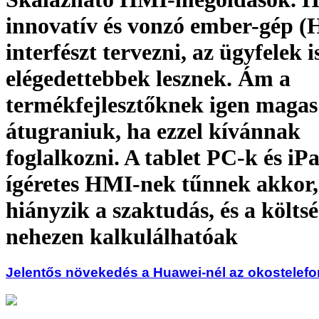
innovatív és vonzó ember-gép 
interfészt tervezni, az ügyfelek i
elégedettebbek lesznek. Ám a
termékfejlesztőknek igen magas 
átugraniuk, ha ezzel kívánnak
foglalkozni. A tablet PC-k és iP
ígéretes HMI-nek tűnnek akkor,
hiányzik a szaktudás, és a költs
nehezen kalkulálhatóak
Jelentős növekedés a Huawei-nél az okostelef