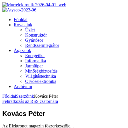
Főoldal
Rovataink
Üzlet
Konstruktőr
Gyártósor
Rendszerintegrátor
Ágazatok
Energetika
Informatika
Járműipar
Minőségbiztosítás
Világítástechnika
Orvoselektronika
Archívum
Főoldal
Szerzőink
Kovács Péter
Feliratkozás az RSS csatornára
Kovács Péter
Az Elektronet magazin főszerkesztője...