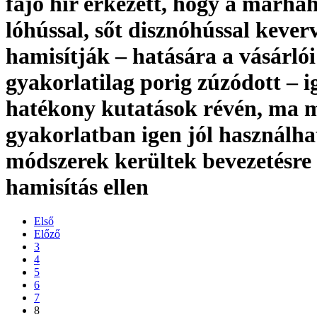
fájó hír érkezett, hogy a marha
lóhússal, sőt disznóhússal kever
hamisítják – hatására a vásárló
gyakorlatilag porig zúzódott – i
hatékony kutatások révén, ma 
gyakorlatban igen jól használha
módszerek kerültek bevezetésre
hamisítás ellen
Első
Előző
3
4
5
6
7
8