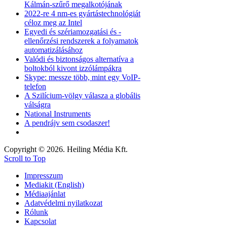
Kálmán-szűrő megalkotójának
2022-re 4 nm-es gyártástechnológiát
céloz meg az Intel
Egyedi és szériamozgatási és -
ellenőrzési rendszerek a folyamatok
automatizálásához
Valódi és biztonságos alternatíva a
boltokból kivont izzólámpákra
Skype: messze több, mint egy VoIP-
telefon
A Szilícium-völgy válasza a globális
válságra
National Instruments
A pendrájv sem csodaszer!
Copyright © 2026. Heiling Média Kft.
Scroll to Top
Impresszum
Mediakit (English)
Médiaajánlat
Adatvédelmi nyilatkozat
Rólunk
Kapcsolat