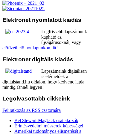
Elektronet
nyomtatott kiadás
Legfrissebb lapszámunk
kapható az
újságárusoknál, vagy
előfizethető honlapunkon, itt!
Elektronet
digitális kiadás
Lapszámaink digitálisan
is elérhetőek a
digitalstand.hu oldalon, hogy kedvenc lapja
mindig Önnél legyen!
Legolvasottabb
cikkeink
Feliratkozás az RSS csatornára
Bel Stewart-MagJack csatlakozók
Érintésvédelmi műszerek képességei
Amerikai tudományos elismerését a