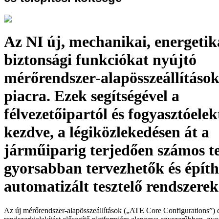
Az NI új, mechanikai, energetika
biztonsági funkciókat nyújtó
mérőrendszer-alapösszeállítások
piacra. Ezek segítségével a
félvezetőipartól és fogyasztóele
kezdve, a légiközlekedésen át a
járműiparig terjedően számos t
gyorsabban tervezhetők és épít
automatizált tesztelő rendszerek
Az új mérőrendszer-alapösszeállítások („ATE Core Configurations”) 