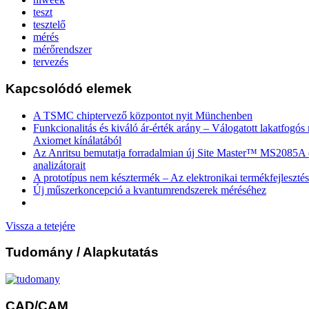
teszt
tesztelő
mérés
mérőrendszer
tervezés
Kapcsolódó elemek
A TSMC chiptervező központot nyit Münchenben
Funkcionalitás és kiváló ár-érték arány – Válogatott lakatfogó
Axiomet kínálatából
Az Anritsu bemutatja forradalmian új Site Master™ MS2085
analizátorait
A prototípus nem késztermék – Az elektronikai termékfejlesztés
Új műszerkoncepció a kvantumrendszerek méréséhez
Vissza a tetejére
Tudomány
/ Alapkutatás
CAD/CAM