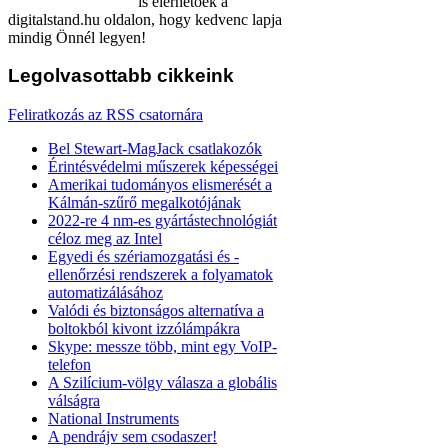
is elérhetőek a
digitalstand.hu oldalon, hogy kedvenc lapja
mindig Önnél legyen!
Legolvasottabb
cikkeink
Feliratkozás az RSS csatornára
Bel Stewart-MagJack csatlakozók
Érintésvédelmi műszerek képességei
Amerikai tudományos elismerését a
Kálmán-szűrő megalkotójának
2022-re 4 nm-es gyártástechnológiát
céloz meg az Intel
Egyedi és szériamozgatási és -
ellenőrzési rendszerek a folyamatok
automatizálásához
Valódi és biztonságos alternatíva a
boltokból kivont izzólámpákra
Skype: messze több, mint egy VoIP-
telefon
A Szilícium-völgy válasza a globális
válságra
National Instruments
A pendrájv sem csodaszer!