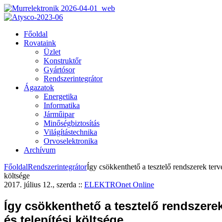
Főoldal
Rovataink
Üzlet
Konstruktőr
Gyártósor
Rendszerintegrátor
Ágazatok
Energetika
Informatika
Járműipar
Minőségbiztosítás
Világítástechnika
Orvoselektronika
Archívum
Főoldal
Rendszerintegrátor
Így csökkenthető a tesztelő rendszerek terve
költsége
2017. július 12., szerda
::
ELEKTROnet Online
Így csökkenthető a tesztelő rendszerek
és telepítési költsége