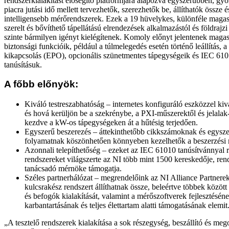
rendszerkialakítást elősegítő platformjára alapozva egyszerűbben, gy
piacra jutási idő mellett tervezhetők, szerezhetők be, állíthatók össze é
intelligensebb mérőrendszerek. Ezek a 19 hüvelykes, különféle maga
szerelt és bővíthető tápellátású elrendezések alkalmazástól és földrajzi 
szinte bármilyen igényt kielégítenek. Komoly előnyt jelentenek magas
biztonsági funkcióik, például a túlmelegedés esetén történő leállítás, a
kikapcsolás (EPO), opcionális szünetmentes tápegységeik és IEC 6101
tanúsításuk.
A főbb előnyök:
Kiváló testreszabhatóság – internetes konfiguráló eszközzel kiv
és hová kerüljön be a szekrénybe, a PXI-műszerektől és jelalak
kezdve a kW-os tápegységeken át a hűtésig terjedően.
Egyszerű beszerezés – áttekinthetőbb cikkszámoknak és egysze
folyamatnak köszönhetően könnyeben kezelhetők a beszerzési 
Azonnali telepíthetőség – ezeket az IEC 61010 tanúsítvánnyal 
rendszereket világszerte az NI több mint 1500 kereskedője, re
tanácsadó mérnöke támogatja.
Széles partnerhálózat – megrendelőink az NI Alliance Partner
kulcsrakész rendszert állíthatnak össze, beleértve többek közöt
és befogók kialakítását, valamint a mérőszoftverek fejlesztéséne
karbantartásának és teljes élettartam alatti támogatásának elemit
„A tesztelő rendszerek kialakítása a sok részegység, beszállító és me