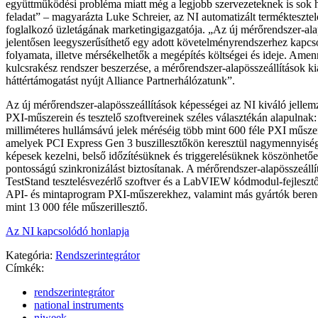
együttműködési probléma miatt még a legjobb szervezeteknek is sok
feladat” – magyarázta Luke Schreier, az NI automatizált termékteszte
foglalkozó üzletágának marketingigazgatója. „Az új mérőrendszer-ala
jelentősen leegyszerűsíthető egy adott követelményrendszerhez kapc
folyamata, illetve mérsékelhetők a megépítés költségei és ideje. Ame
kulcsrakész rendszer beszerzése, a mérőrendszer-alapösszeállítások kia
háttértámogatást nyújt Alliance Partnerhálózatunk”.
Az új mérőrendszer-alapösszeállítások képességei az NI kiváló jelle
PXI-műszerein és tesztelő szoftvereinek széles választékán alapulnak:
milliméteres hullámsávú jelek méréséig több mint 600 féle PXI műszert
amelyek PCI Express Gen 3 buszillesztőkön keresztül nagymennyiség
képesek kezelni, belső időzítésüknek és triggerelésüknek köszönhetően
pontosságú szinkronizálást biztosítanak. A mérőrendszer-alapösszeállí
TestStand tesztelésvezérlő szoftver és a LabVIEW kódmodul-fejleszt
API- és mintaprogram PXI-műszerekhez, valamint más gyártók berend
mint 13 000 féle műszerillesztő.
Az NI kapcsolódó honlapja
Kategória:
Rendszerintegrátor
Címkék:
rendszerintegrátor
national instruments
niweek