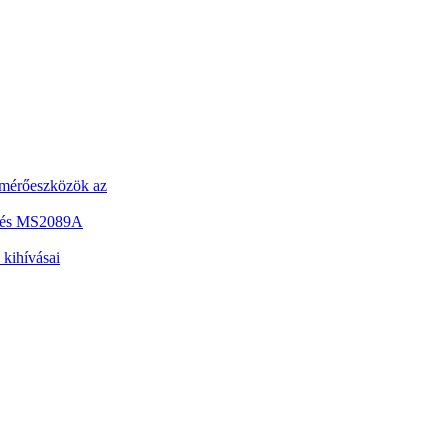
s mérőeszközök az
A és MS2089A
 kihívásai