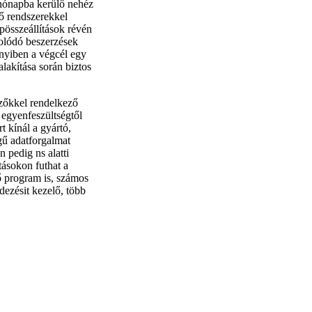
 hónapba kerülő nehéz
lő rendszerekkel
pösszeállítások révén
solódó beszerzések
nnyiben a végcél egy
lakítása során biztos
mzőkkel rendelkező
 egyenfeszültségtől
 kínál a gyártó,
ű adatforgalmat
 pedig ns alatti
tásokon futhat a
ő program is, számos
ezésit kezelő, több