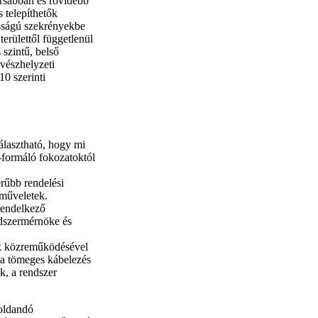
orsabban és rövidebb
s telepíthetők
sságú szekrényekbe
területtől függetlenül
 szintű, belső
 vészhelyzeti
0 szerinti
álasztható, hogy mi
-formáló fokozatoktól
rűbb rendelési
műveletek.
rendelkező
ndszermérnöke és
ek közreműködésével
t a tömeges kábelezés
k, a rendszer
.
goldandó