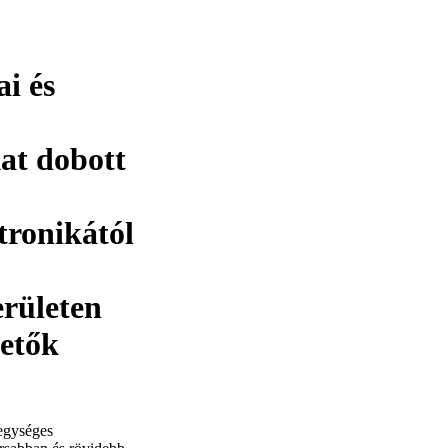
i és
at dobott
ktronikától
erületen
hetők
egységes