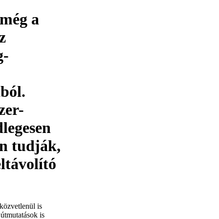
 még a
z
g-
ból.
zer-
dlegesen
en tudják,
ltávolító
közvetlenül is
 útmutatások is