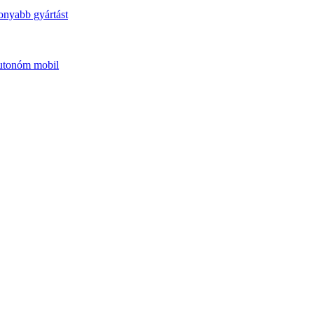
onyabb gyártást
autonóm mobil