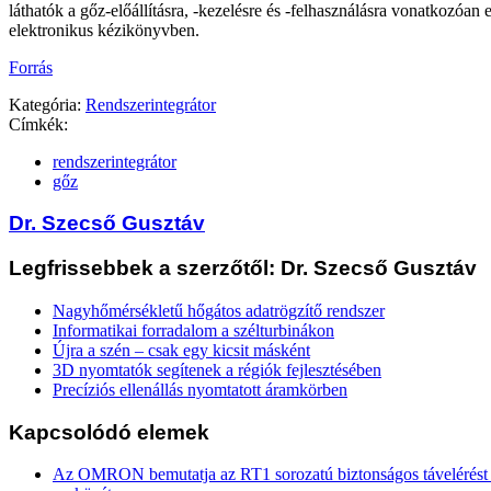
láthatók a gőz-előállításra, -kezelésre és -felhasználásra vonatkozóan 
elektronikus kézikönyvben.
Forrás
Kategória:
Rendszerintegrátor
Címkék:
rendszerintegrátor
gőz
Dr. Szecső Gusztáv
Legfrissebbek a szerzőtől: Dr. Szecső Gusztáv
Nagyhőmérsékletű hőgátos adatrögzítő rendszer
Informatikai forradalom a szélturbinákon
Újra a szén – csak egy kicsit másként
3D nyomtatók segítenek a régiók fejlesztésében
Precíziós ellenállás nyomtatott áramkörben
Kapcsolódó elemek
Az OMRON bemutatja az RT1 sorozatú biztonságos távelérést b