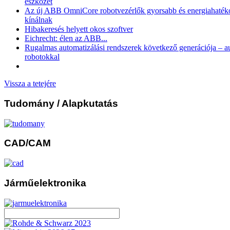
eszközét
Az új ABB OmniCore robotvezérlők gyorsabb és energiahaték
kínálnak
Hibakeresés helyett okos szoftver
Eichrecht: élen az ABB...
Rugalmas automatizálási rendszerek következő generációja – 
robotokkal
Vissza a tetejére
Tudomány
/ Alapkutatás
CAD/CAM
Járműelektronika