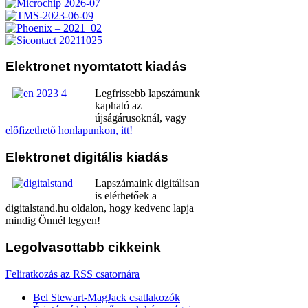
Elektronet
nyomtatott kiadás
Legfrissebb lapszámunk
kapható az
újságárusoknál, vagy
előfizethető honlapunkon, itt!
Elektronet
digitális kiadás
Lapszámaink digitálisan
is elérhetőek a
digitalstand.hu oldalon, hogy kedvenc lapja
mindig Önnél legyen!
Legolvasottabb
cikkeink
Feliratkozás az RSS csatornára
Bel Stewart-MagJack csatlakozók