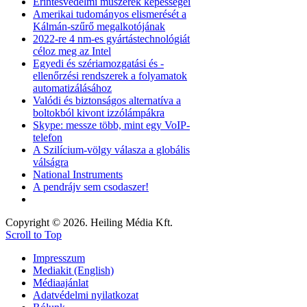
Érintésvédelmi műszerek képességei
Amerikai tudományos elismerését a
Kálmán-szűrő megalkotójának
2022-re 4 nm-es gyártástechnológiát
céloz meg az Intel
Egyedi és szériamozgatási és -
ellenőrzési rendszerek a folyamatok
automatizálásához
Valódi és biztonságos alternatíva a
boltokból kivont izzólámpákra
Skype: messze több, mint egy VoIP-
telefon
A Szilícium-völgy válasza a globális
válságra
National Instruments
A pendrájv sem csodaszer!
Copyright © 2026. Heiling Média Kft.
Scroll to Top
Impresszum
Mediakit (English)
Médiaajánlat
Adatvédelmi nyilatkozat