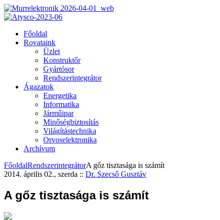
Főoldal
Rovataink
Üzlet
Konstruktőr
Gyártósor
Rendszerintegrátor
Ágazatok
Energetika
Informatika
Járműipar
Minőségbiztosítás
Világítástechnika
Orvoselektronika
Archívum
Főoldal
Rendszerintegrátor
A gőz tisztasága is számít
2014. április 02., szerda
::
Dr. Szecső Gusztáv
A gőz tisztasága is számít