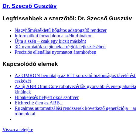
Dr. Szecső Gusztáv
Legfrissebbek a szerzőtől: Dr. Szecső Gusztáv
Nagyhőmérsékletű hőgátos adatrögzítő rendszer
Informatikai forradalom a szélturbinákon
Újra a szén – csak egy kicsit másként
3D nyomtatók segítenek a régiók fejlesztésében
Precíziós ellenállás nyomtatott áramkörben
Kapcsolódó elemek
Az OMRON bemutatja az RT1 sorozatú biztonságos távelérést b
eszközét
Az új ABB OmniCore robotvezérlők gyorsabb és energiahaték
kínálnak
Hibakeresés helyett okos szoftver
Eichrecht: élen az ABB...
Rugalmas automatizálási rendszerek következő generációja – 
robotokkal
Vissza a tetejére