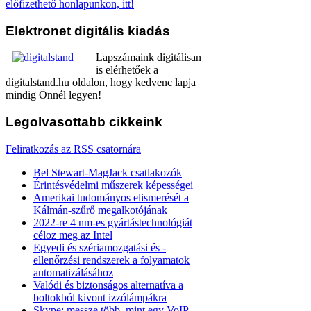
előfizethető honlapunkon, itt!
Elektronet
digitális kiadás
Lapszámaink digitálisan
is elérhetőek a
digitalstand.hu oldalon, hogy kedvenc lapja
mindig Önnél legyen!
Legolvasottabb
cikkeink
Feliratkozás az RSS csatornára
Bel Stewart-MagJack csatlakozók
Érintésvédelmi műszerek képességei
Amerikai tudományos elismerését a
Kálmán-szűrő megalkotójának
2022-re 4 nm-es gyártástechnológiát
céloz meg az Intel
Egyedi és szériamozgatási és -
ellenőrzési rendszerek a folyamatok
automatizálásához
Valódi és biztonságos alternatíva a
boltokból kivont izzólámpákra
Skype: messze több, mint egy VoIP-