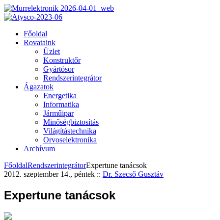
Főoldal
Rovataink
Üzlet
Konstruktőr
Gyártósor
Rendszerintegrátor
Ágazatok
Energetika
Informatika
Járműipar
Minőségbiztosítás
Világítástechnika
Orvoselektronika
Archívum
Főoldal
Rendszerintegrátor
Expertune tanácsok
2012. szeptember 14., péntek
::
Dr. Szecső Gusztáv
Expertune tanácsok