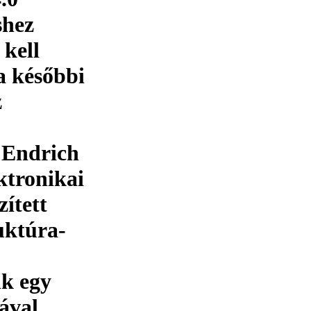
shez
 kell
a későbbi
z
z Endrich
ktronikai
zített
uktúra-
nk egy
ával