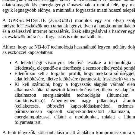
adatcsomagok kis energiaigényt támasztanak a modul felé, így 
egyik legnagyobb előnye, a minimális fogyasztás miatti hosszú telepél
A GPRS/UMTS/LTE (2G/3G/4G) modulok egy sor olyan szolgál
melyre IoT eszközök nem tartanak igényt, ilyen a hangkommunikáció
és a szélessávú internet-hozzáférés. Ezek elhagyásával a hardver egy
az eszközök árára és a fogyasztás is minimalizálható.
Ahhoz, hogy az NB-IoT technológia használható legyen, néhány dolg
az eszközzel kapcsolatban:
A lefedettségi viszonyok lehetővé teszik-e a technológia 
lefedettség, elegendő-e a térerősség a szenzor elhelyezési pontj
Ellenőrizni kell a forgalmi profilt, hogy mekkora sűrűségge
adat feltöltésére, illetve letöltésére (parancsok, frissítések) van 
Ki kell számolni, hogy a fogyasztás alapján várható elem
alkalmazás által támasztott követelményeket, illetve ez alapjá
alkalmazott energiatárolási technológiát (lítiumelem, 
karakterisztika)! Amennyiben nagy pillanatnyi áramfe
(cellakeresés, többszöri kapcsolódásismétlés), érdem
párhuzamosan kapcsolt szuperkondenzátort alkalmazni, 
energiaimpulzussal ellátni a modulunkat, mialatt a lítiu
folyamata tart.
A fenti tényezők kölcsönhatása miatt általában kompromisszumra 