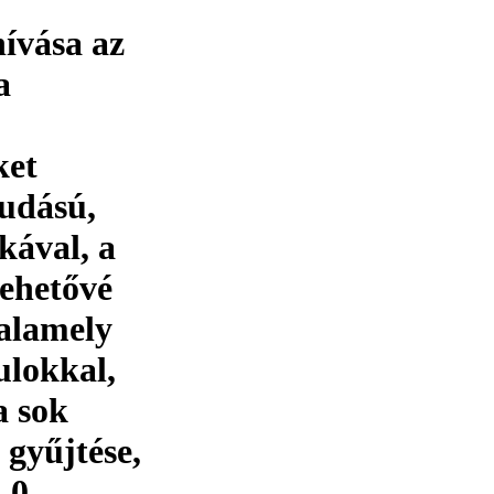
ívása az
a
ket
tudású,
kával, a
ehetővé
valamely
lokkal,
a sok
 gyűjtése,
.0