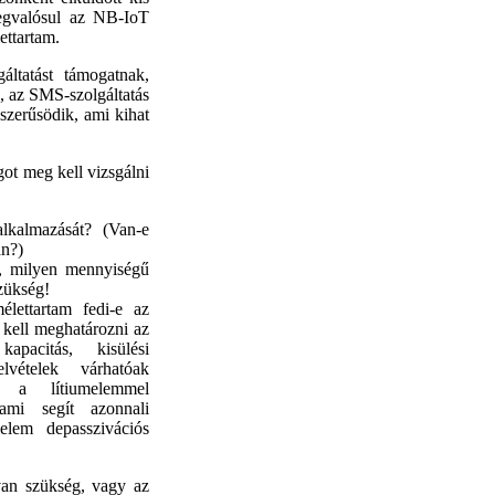
megvalósul az NB-IoT
ettartam.
tatást támogatnak,
, az SMS-szolgáltatás
szerűsödik, ami kihat
ot meg kell vizsgálni
alkalmazását? (Van-e
án?)
l, milyen mennyiségű
szükség!
élettartam fedi-e az
n kell meghatározni az
kapacitás, kisülési
lvételek várhatóak
es a lítiumelemmel
ami segít azonnali
melem depasszivációs
van szükség, vagy az