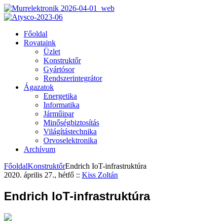
Főoldal
Rovataink
Üzlet
Konstruktőr
Gyártósor
Rendszerintegrátor
Ágazatok
Energetika
Informatika
Járműipar
Minőségbiztosítás
Világítástechnika
Orvoselektronika
Archívum
Főoldal
Konstruktőr
Endrich IoT-infrastruktúra
2020. április 27., hétfő
::
Kiss Zoltán
Endrich IoT-infrastruktúra