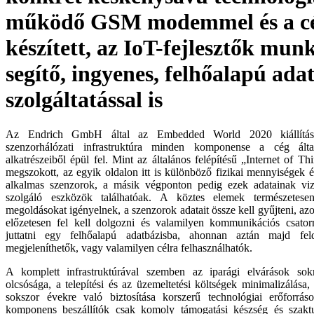
működő GSM modemmel és a cég
készített, az IoT-fejlesztők mun
segítő, ingyenes, felhőalapú ada
szolgáltatással is
Az Endrich GmbH által az Embedded World 2020 kiállításra 
szenzorhálózati infrastruktúra minden komponense a cég álta
alkatrészeiből épül fel. Mint az általános felépítésű „Internet of T
megszokott, az egyik oldalon itt is különböző fizikai mennyiségek é
alkalmas szenzorok, a másik végponton pedig ezek adatainak vizu
szolgáló eszközök találhatóak. A köztes elemek természetesen
megoldásokat igényelnek, a szenzorok adatait össze kell gyűjteni, a
előzetesen fel kell dolgozni és valamilyen kommunikációs csatorn
juttatni egy felhőalapú adatbázisba, ahonnan aztán majd fe
megjeleníthetők, vagy valamilyen célra felhasználhatók.
A komplett infrastruktúrával szemben az iparági elvárások sok
olcsósága, a telepítési és az üzemeltetési költségek minimalizálása,
sokszor évekre való biztosítása korszerű technológiai erőforrás
komponens beszállítók csak komoly támogatási készség és szakt