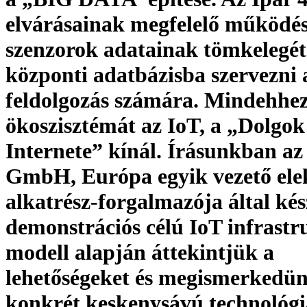
elvárásainak megfelelő működé
szenzorok adatainak tömkelegét
központi adatbázisba szervezni 
feldolgozás számára. Mindehhe
ökoszisztémát az IoT, a „Dolgok
Internete” kínál. Írásunkban a
GmbH, Európa egyik vezető ele
alkatrész-forgalmazója által kés
demonstrációs célú IoT infrastr
modell alapján áttekintjük a
lehetőségeket és megismerkedü
konkrét keskenysávú technológi