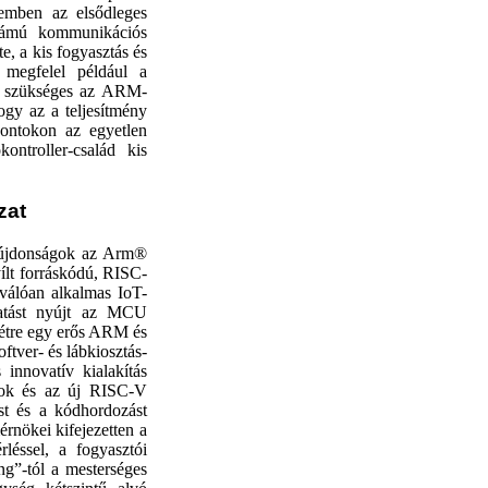
zemben az elsődleges
számú kommunikációs
, a kis fogyasztás és
n megfelel például a
m szükséges az ARM-
ogy az a teljesítmény
pontokon az egyetlen
ontroller-család kis
zat
ékújdonságok az Arm®
lt forráskódú, RISC-
válóan alkalmas IoT-
ogatást nyújt az MCU
 létre egy erős ARM és
ftver- és lábkiosztás-
nnovatív kialakítás
ok és az új RISC-V
ást és a kódhordozást
rnökei kifejezetten a
léssel, a fogyasztói
ng”-tól a mesterséges