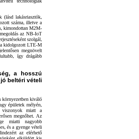
lásd lakásriasztók,
ozott száma, illetve a
ás, kimondottan M2M-
n megoldás az NB-IoT
jesztéseként szolgál,
ra kidolgozott LTE-M
elentősen megnövelt
lultabb, így drágább
tség, a hosszú
ó beltéri vételi
us környezetben kiváló
vagy épületek mélyén,
i viszonyok miatt a
erősen megnőhet. Az
ége miatti nagyobb
es, és a gyenge vételi
indezért az elérhető
zönként elküldött kis