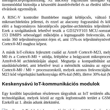
intelligencia-programozásig. Az alacsony fogyasztást támogató e
üzemmóddal biztosítja a készenléti áramfelvétellel és az éledési idő
elvárások egyensúlyát.
A RISC-V kontroller Bumblebee magját kétlépcsős, változó h
mikroarchitektúra jellemzi, és ezzel az alacsony fogyasztású és kö
eléri a hagyományos háromlépcsős pipeline-architektúra teljesítmén
Ezek a szolgáltatások lehetővé teszik a GD32VF103 MCU-sorozat
153 DMIPS sebességgel működjön a legmagasabb frekvencián, é
során 360 teljesítménypontot érjen el, ami 15%-os teljesítménynöv
Cortex®-M3 maghoz képest.
A másik IoT-célokra fejlesztett család az Arm® Cortex®-M23, m
M0 és a Cortex®-M0 + utódja, felépítése a beágyazott mikroproce
Arm®v8-M architektúráján alapul. Megtartja a kompatibilitást
utasításkészlettel, ami lehetővé teszi a mérnökök számára az egy
Cortex®-M0 / M0 + processzorokról, melyek azonos frekvenciájáh
M23 kód végrehajtási hatékonysága 40%-kal (M0), illetve 30%-kal 
Keskenysávú IoT-kommunikációs modulok
Egy korábbi lapszámban részletesen tárgyaltuk az IoT területén alka
technológiákat, melyek közül az egyik legfontosabb terület a GS
Ezekről az 1. ábrán adunk áttekintést.