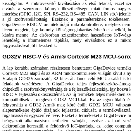
kiszolgálni. A mikrovezérlő kiválasztása az első feladat, ezzel s
elvárás a szenzorok könnyű illeszthetősége miatt fontos nagy
interfész (GPIO, I2C, SPI, RS–232, RS–485, CAN, LIN stb.) jelenléte
a jó szoftverellátottság. Ezeknek a paramétereknek tökéletese
GigaDevice RISC-V architektúrájú mikrokontrollere, melyhez ne
licenc megléte, így komoly költségmegtakarítás érhető el anélkül, h
kárára menne. Az elsősorban szigetüzemben használatos IoT-vég
lehetőség a lítiumelemes táplálás, mely elváráshoz ez a mikrok
fogyasztásával jól illeszkedik.
GD32V RISC-V és Arm® Cortex® M23 MCU-soro
A lap korábbi számában részletesen bemutatott GigaDevice term
Cortex® M23-alapú és az ARM mikrokontrollerek világán kívül a nyí
V-alapú GD32V-sorozatú, 32 bites általános célú MCU-család is ki
feladatok vezérlésére. A GigaDevice teljes fejlesztőeszköz-tám
chipektől a szoftverkönyvtárakig és a fejlesztőkészletekig, így hozva
RISC-V fejlesztési ökoszisztémát. Az új termékek teljes mértékben szo
kompatibilisek a meglévő GD32 MCU-kal. Ez az egyedülálló és i
felgyorsítja a GD32 Arm® mag köré épült GD32 MCU változat
alaptermékeire épülő dizájnok fejlesztési ciklusát, a termékválaszt
rugalmassá és egyszerűvé téve. Ezeket a termékeket a GigaDevice mé
beágyazott alkalmazások területére szánják, kezdve az ipari vezér
elektronikán keresztül, a feltörekvő IoT-iparágig, az „edge computi