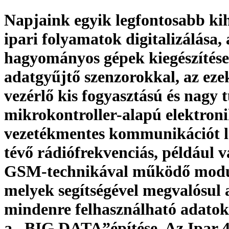
Napjaink egyik legfontosabb kih
ipari folyamatok digitalizálása, 
hagyományos gépek kiegészítése
adatgyűjtő szenzorokkal, az eze
vezérlő kis fogyasztású és nagy 
mikrokontroller-alapú elektroni
vezetékmentes kommunikációt l
tévő rádiófrekvenciás, például 
GSM-technikával működő modu
melyek segítségével megvalósul 
mindenre felhasználható adatok
a „BIG DATA”építése. Az Ipar 4