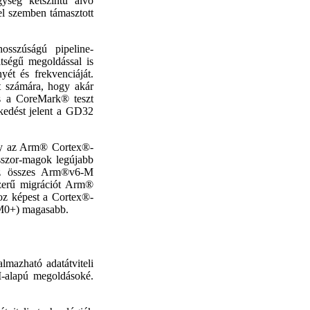
gység kétszintű alvó
vel szemben támasztott
osszúságú pipeline-
ltségű megoldással is
yét és frekvenciáját.
 számára, hogy akár
s a CoreMark® teszt
ekedést jelent a GD32
ely az Arm® Cortex®-
sszor-magok legújabb
 az összes Arm®v6-M
szerű migrációt Arm®
oz képest a Cortex®-
(M0+) magasabb.
lmazható adatátviteli
M-alapú megoldásoké.