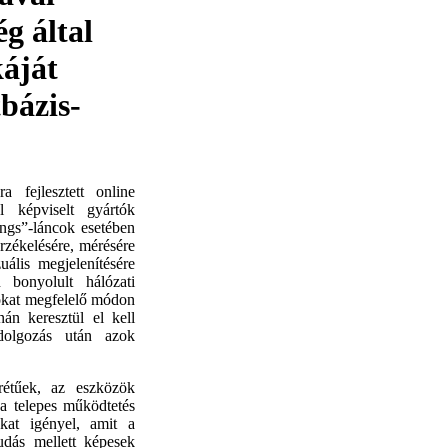
 által
káját
tbázis-
fejlesztett online
l képviselt gyártók
hings”-láncok esetében
rzékelésére, mérésére
ális megjelenítésére
 bonyolult hálózati
zokat megfelelő módon
án keresztül el kell
ldolgozás után azok
rétűek, az eszközök
 a telepes működtetés
okat igényel, amit a
udás mellett képesek