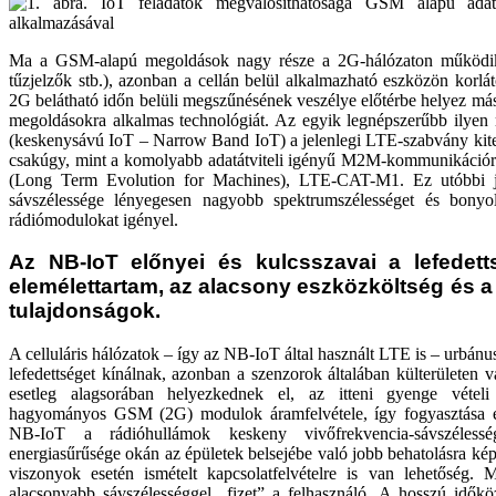
Ma a GSM-alapú megoldások nagy része a 2G-hálózaton működik (
tűzjelzők stb.), azonban a cellán belül alkalmazható eszközön korlát
2G belátható időn belüli megszűnésének veszélye előtérbe helyez m
megoldásokra alkalmas technológiát. Az egyik legnépszerűbb ilye
(keskenysávú IoT – Narrow Band IoT) a jelenlegi LTE-szabvány kiter
csakúgy, mint a komolyabb adatátviteli igényű M2M-kommunikáció
(Long Term Evolution for Machines), LTE-CAT-M1. Ez utóbbi j
sávszélessége lényegesen nagyobb spektrumszélességet és bonyo
rádiómodulokat igényel.
Az NB-IoT előnyei és kulcsszavai a lefedet
elemélettartam, az alacsony eszközköltség és a j
tulajdonságok.
A celluláris hálózatok – így az NB-IoT által használt LTE is – urbán
lefedettséget kínálnak, azonban a szenzorok általában külterületen 
esetleg alagsorában helyezkednek el, az itteni gyenge vétel
hagyományos GSM (2G) modulok áramfelvétele, így fogyasztása 
NB-IoT a rádióhullámok keskeny vivőfrekvencia-sávszéless
energiasűrűsége okán az épületek belsejébe való jobb behatolásra kép
viszonyok esetén ismételt kapcsolatfelvételre is van lehetőség. M
alacsonyabb sávszélességgel „fizet” a felhasználó. A hosszú időkö