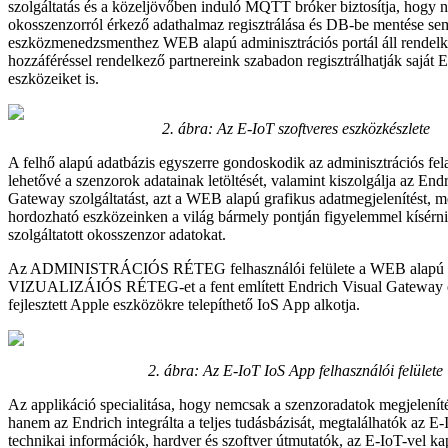
szolgáltatás és a közeljövőben induló MQTT bróker biztosítja, hogy 
okosszenzorról érkező adathalmaz regisztrálása és DB-be mentése se
eszközmenedzsmenthez WEB alapú adminisztrációs portál áll rendelke
hozzáféréssel rendelkező partnereink szabadon regisztrálhatják saját
eszközeiket is.
2. ábra:
Az E-IoT szoftveres eszközkészlete
A felhő alapú adatbázis egyszerre gondoskodik az adminisztrációs fela
lehetővé a szenzorok adatainak letöltését, valamint kiszolgálja az End
Gateway szolgáltatást, azt a WEB alapú grafikus adatmegjelenítést, me
hordozható eszközeinken a világ bármely pontján figyelemmel kísérni
szolgáltatott okosszenzor adatokat.
Az ADMINISTRÁCIÓS RÉTEG felhasználói felülete a WEB alapú 
VIZUALIZÁIÓS RÉTEG-et a fent említett Endrich Visual Gateway é
fejlesztett Apple eszközökre telepíthető IoS App alkotja.
2. ábra:
Az E-IoT IoS App felhasználói felülete
Az applikáció specialitása, hogy nemcsak a szenzoradatok megjelenít
hanem az Endrich integrálta a teljes tudásbázisát, megtalálhatók az E-
technikai információk, hardver és szoftver útmutatók, az E-IoT-vel ka