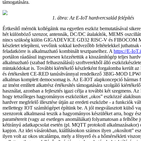
támogatására.
1. ábra:
Az E-IoT hardvercsalád felépítés
Értkesítő mérnök kollégáink ma egyetlen eszköz bemutatásával siker
hét különböző szenzor, antennák, DC/DC átalakítók, MEMS oszcillá
nincs szükség külön GIGADEVICE GD32 RISC-V és FIBOCOM MA
készletet telepíteni, vevőink sokkal kedvezőbb feltételekkel juthatnak
feladatkörre is alkalmazható kombinált tesztpanelhez. A
https://E-IoT.
portálon ráadásul ingyenesen közzétettük a kisszámítógép teljes hardve
alkalmazható (szabad felhasználású) szoftverekből álló eszközkészlet
mintakódokat is. További kiértékelő készletként forgalomba került az E
és értékesített CE-RED tanúsítvánnyal rendelkező 3BIG-MOD LPWA
alkalmas komplett democsomag is. Az E-IOT alapkoncepció hármas fel
az imént említett alkatrész értékesítés támogatására szolgáló kiértékel
használat, azonban a fejlesztés igazi célja a további két szegmens. Az
hogy tetszőleges hagyományos eszközöket „okos” eszközzé alakítsunk
hardver megfelelő illesztése útján az eredeti eszközbe - a funkciók vá
mellettegy IOT számítógépet építünk be. A jól megválasztott külső vag
szenzorok alkalmassá teszik a hagyományos készüléket arra, hogy ész
paramétereit (vagy az esetleges anomáliákat) folyamatosan a felhőbe ju
kétirányú adatkapcsolat esetén (pl. MQTT protokoll alkalmazásakor)
kapjon. Az idei vásárokban, kiállításokon számos ilyen „okosított” es
ilyen volt az okos utcalámpa, mely a fényerő és a hőmérsékleti viszo