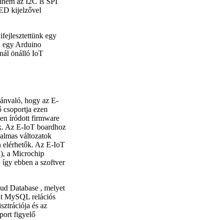
elném az I
2
C ls SPI
LED kijelzővel
ejlesztettünk egy
i egy Arduino
nál önálló IoT
vánvaló, hogy az E-
ő csoportja ezen
en íródott firmware
k. Az E-IoT boardhoz
almas változatok
n elérhetők. Az E-IoT
), a Microchip
gy ebben a szoftver
ud Database , melyet
tat MySQL relációs
ztrációja és az
ort figyelő