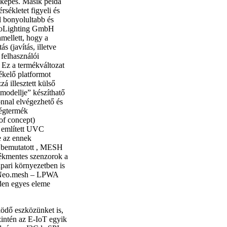
s képes. Másik példa
sékletet figyeli és
l bonyolultabb és
euroLighting GmbH
mellett, hogy a
 (javítás, illetve
felhasználói
 Ez a termékváltozat
ékelő platformot
á illesztett külső
modellje” készíthatő
zonnal elvégezhető és
végtermék
of concept)
t említett UVC
ve az ennek
en bemutatott , MESH
tékmentes szenzorok a
pari környezetben is
ig Neo.mesh – LPWA
den egyes eleme
ödő eszközünket is,
zintén az E-IoT egyik