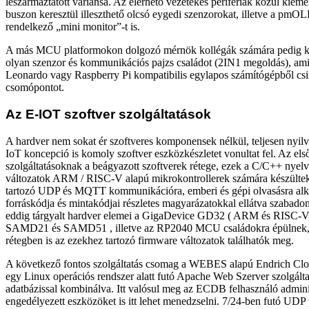
leszármaztatott variánsa. Az elérhető vezetékes perifériák közül kiem
buszon keresztül illeszthető olcsó eygedi szenzorokat, illetve a pmO
rendelkező „mini monitor”-t is.
A más MCU platformokon dolgozó mérnök kollégák számára pedig kif
olyan szenzor és kommunikációs pajzs családot (2IN1 megoldás), am
Leonardo vagy Raspberry Pi kompatibilis egylapos számítógépből csi
csomópontot.
Az E-IOT szoftver szolgáltatások
A hardver nem sokat ér szoftveres komponensek nélkül, teljesen nyil
IoT koncepció is komoly szoftver eszközkészletet vonultat fel. Az els
szolgáltatásoknak a beágyazott szoftverek rétege, ezek a C/C++ nyelv
változatok ARM / RISC-V alapú mikrokontrollerek számára készülte
tartozó UDP és MQTT kommunikációra, emberi és gépi olvasásra alk
forráskódja és mintakódjai részletes magyarázatokkal ellátva szabado
eddig tárgyalt hardver elemei a GigaDevice GD32 ( ARM és RISC-V
SAMD21 és SAMD51 , illetve az RP2040 MCU családokra épülnek, í
rétegben is az ezekhez tartozó firmware változatok találhatók meg.
A következő fontos szolgáltatás csomag a WEBES alapú Endrich Clo
egy Linux operációs rendszer alatt futó Apache Web Szerver szolgál
adatbázissal kombinálva. Itt valósul meg az ECDB felhasználó adminis
engedélyezett eszközöket is itt lehet menedzselni. 7/24
-
ben futó UDP p