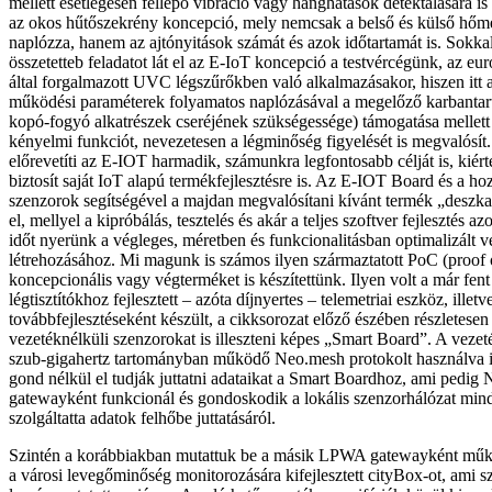
mellett esetlegesen fellépő vibráció vagy hanghatások detektálására i
az okos hűtőszekrény koncepció, mely nemcsak a belső és külső hőmér
naplózza, hanem az ajtónyitások számát és azok időtartamát is. Sokka
összetetteb feladatot lát el az E-IoT koncepció a testvércégünk, az 
által forgalmazott UVC légszűrőkben való alkalmazásakor, hiszen itt a
működési paraméterek folyamatos naplózásával a megelőző karbantartás
kopó-fogyó alkatrészek cseréjének szükségessége) támogatása mellett 
kényelmi funkciót, nevezetesen a légminőség figyelését is megvalósít.
előrevetíti az E-IOT harmadik, számunkra legfontosabb célját is, kiért
biztosít saját IoT alapú termékfejlesztésre is. Az E-IOT Board és a hozz
szenzorok segítségével a majdan megvalósítani kívánt termék „deszka
el, mellyel a kipróbálás, tesztelés és akár a teljes szoftver fejlesztés a
időt nyerünk a végleges, méretben és funkcionalitásban optimalizált 
létrehozásához. Mi magunk is számos ilyen származtatott PoC (proof 
koncepcionális vagy végterméket is készítettünk. Ilyen volt a már fen
légtisztítókhoz fejlesztett – azóta díjnyertes – telemetriai eszköz, illet
továbbfejlesztéseként készült, a cikksorozat előző észében részletes
vezetéknélküli szenzorokat is illeszteni képes „Smart Board”. A veze
szub-gigahertz tartományban működő Neo.mesh protokolt használva i
gond nélkül el tudják juttatni adataikat a Smart Boardhoz, ami ped
gatewayként funkcionál és gondoskodik a lokális szenzorhálózat min
szolgáltatta adatok felhőbe juttatásáról.
Szintén a korábbiakban mutattuk be a másik LPWA gatewayként műk
a városi levegőminőség monitorozására kifejlesztett cityBox-ot, ami s