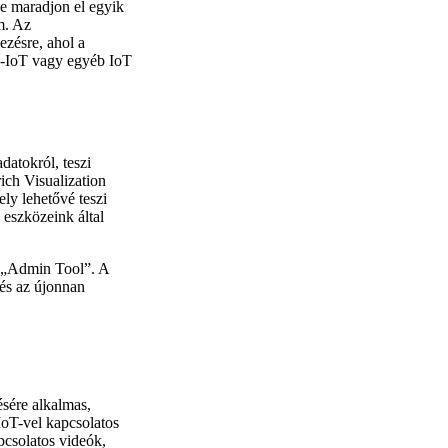
ne maradjon el egyik
m. Az
zésre, ahol a
 E-IoT vagy egyéb IoT
datokról, teszi
rich Visualization
ly lehetővé teszi
 eszközeink által
„Admin Tool”. A
s az újonnan
ésére alkalmas,
IoT-vel kapcsolatos
pcsolatos videók,