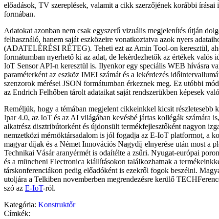
előadások, TV szereplések, valamit a cikk szerzőjének korábbi írásai
formában.
Adatokat azonban nem csak egyszerű vizuális megjelenítés útján dolgo
felhasználó, hanem saját eszközeire vonatkoztatva azok nyers adataiho
(ADATELÉRÉSI RÉTEG). Teheti ezt az Amin Tool-on keresztül, ah
formátumban nyerhető ki az adat, de lekérdezhetők az értékek valós 
IoT Sensor API-n keresztül is. Ilyenkor egy speciális WEB hívásra v
paraméterként az eszköz IMEI számát és a lekérdezés időintervallum
szenzorok mérései JSON formátumban érkeznek meg. Ez utóbbi módsz
az Endrich Felhőben tárolt adataikat saját rendszerükben képesek való
Reméljük, hogy a témában megjelent cikkeinkkel kicsit részletesebb k
Ipar 4.0, az IoT és az AI világában kevésbé jártas kollégák számára is
alkatrész disztribútorként és újdonsült termékfejlesztőként nagyon iz
nemzetközi mérnöktársadalom is jól fogadja az E-IoT platformot, a ko
magyar díjak és a Német Innovációs Nagydíj elnyerése után most a p
Technikai Vásár aranyérmét is odaítélte a zsűri. Nyugat-európai por
és a müncheni Electronica kiállításokon találkozhatnak a termékeinkke
társkonferenciákon pedig előadóként is ezekről fogok beszélni. Magy
utoljára a Telkiben novemberben megrendezésre kerülő TECHFerence
szó az
E-IoT
-ról.
Kategória:
Konstruktőr
Címkék: