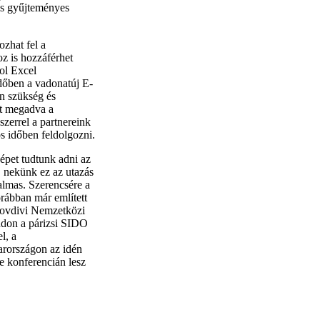
 is gyűjteményes
zhat fel a
z is hozzáférhet
ol Excel
időben a vadonatúj E-
an szükség és
át megadva a
errel a partnereink
s időben feldolgozni.
épet tudtunk adni az
, nekünk ez az utazás
galmas. Szerencsére a
rábban már említett
lovdivi Nemzetközi
ondon a párizsi SIDO
l, a
arországon az idén
 konferencián lesz