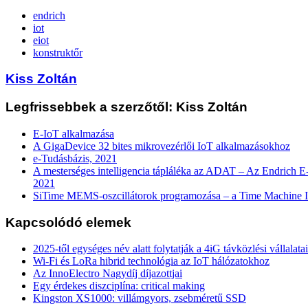
endrich
iot
eiot
konstruktőr
Kiss Zoltán
Legfrissebbek a szerzőtől: Kiss Zoltán
E-IoT alkalmazása
A GigaDevice 32 bites mikrovezérlői IoT alkalmazásokhoz
e-Tudásbázis, 2021
A mesterséges intelligencia tápláléka az ADAT – Az Endrich E-
2021
SiTime MEMS-oszcillátorok programozása – a Time Machine I
Kapcsolódó elemek
2025-től egységes név alatt folytatják a 4iG távközlési vállalatai
Wi-Fi és LoRa hibrid technológia az IoT hálózatokhoz
Az InnoElectro Nagydíj díjazottjai
Egy érdekes diszciplína: critical making
Kingston XS1000: villámgyors, zsebméretű SSD