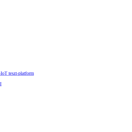
IoT teszt-platform
I