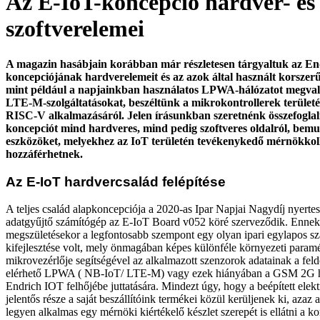
Az E-IoT-koncepció hardver- és
szoftverelemei
A magazin hasábjain korábban már részletesen tárgyaltuk az En
koncepciójának hardverelemeit és az azok által használt korszerű
mint például a napjainkban használatos LPWA-hálózatot megva
LTE-M-szolgáltatásokat, beszéltünk a mikrokontrollerek terület
RISC-V alkalmazásáról. Jelen írásunkban szeretnénk összefoglaln
koncepciót mind hardveres, mind pedig szoftveres oldalról, bemu
eszközöket, melyekhez az IoT területén tevékenykedő mérnökkol
hozzáférhetnek.
Az E-IoT hardvercsalád felépítése
A teljes család alapkoncepciója a 2020-as Ipar Napjai Nagydíj nyerte
adatgyűjtő számítógép az E-IoT Board v052 köré szerveződik. Ennek
megszületésekor a legfontosabb szempont egy olyan ipari egylapos s
kifejlesztése volt, mely önmagában képes különféle környezeti paramé
mikrovezérlője segítségével az alkalmazott szenzorok adatainak a feld
elérhető LPWA ( NB-IoT/ LTE-M) vagy ezek hiányában a GSM 2G há
Endrich IOT felhőjébe juttatására. Mindezt úgy, hogy a beépített elekt
jelentős része a saját beszállítóink termékei közül kerüljenek ki, aza
legyen alkalmas egy mérnöki kiértékelő készlet szerepét is ellátni a 