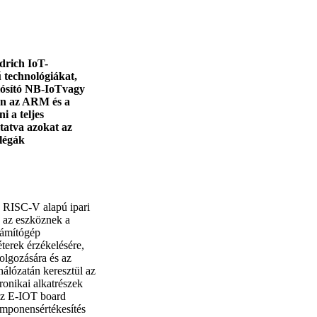
drich IoT-
 technológiákat,
lósító NB-IoTvagy
én az ARM és a
i a teljes
tatva azokat az
légák
s RISC-V alapú ipari
 az eszköznek a
zámítógép
terek érzékelésére,
olgozására és az
lózatán keresztül az
ronikai alkatrészek
z az E-IOT board
komponensértékesítés