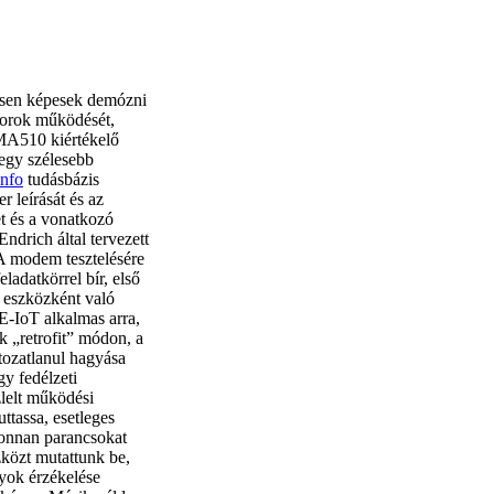
esen képesek demózni
torok működését,
510 kiértékelő
 egy szélesebb
info
tudásbázis
r leírását és az
et és a vonatkozó
ndrich által tervezett
 modem tesztelésére
adatkörrel bír, első
ő eszközként való
 E-IoT alkalmas arra,
 „retrofit” módon, a
ltozatlanul hagyása
y fedélzeti
lelt működési
ttassa, esetleges
 onnan parancsokat
zközt mutattunk be,
nyok érzékelése