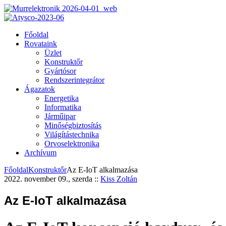
Főoldal
Rovataink
Üzlet
Konstruktőr
Gyártósor
Rendszerintegrátor
Ágazatok
Energetika
Informatika
Járműipar
Minőségbiztosítás
Világítástechnika
Orvoselektronika
Archívum
Főoldal
Konstruktőr
Az E-IoT alkalmazása
2022. november 09., szerda
::
Kiss Zoltán
Az E-IoT alkalmazása