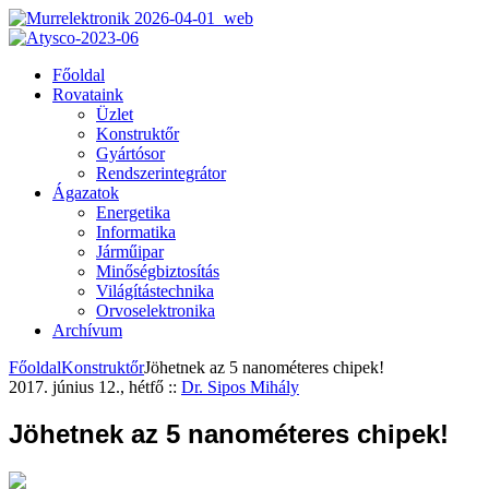
Főoldal
Rovataink
Üzlet
Konstruktőr
Gyártósor
Rendszerintegrátor
Ágazatok
Energetika
Informatika
Járműipar
Minőségbiztosítás
Világítástechnika
Orvoselektronika
Archívum
Főoldal
Konstruktőr
Jöhetnek az 5 nanométeres chipek!
2017. június 12., hétfő
::
Dr. Sipos Mihály
Jöhetnek az 5 nanométeres chipek!