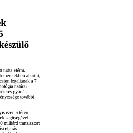
ek
5
 készülő
 tudta elérni.
b méretekben alkotni,
esign legaljának a 7
ológia határai
éteres gyártási
vényessége további
yis ezen a téren
zek segítségével
 milliárd tranzisztort
si eljárás