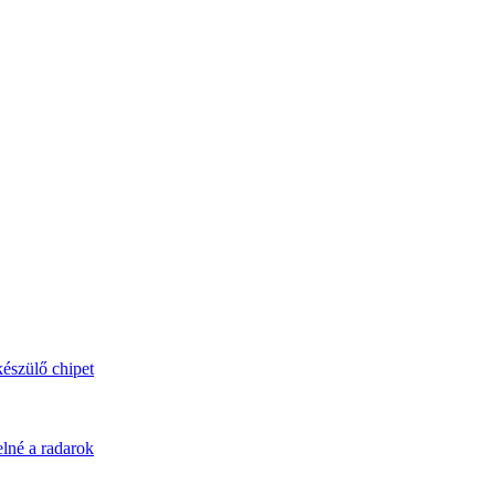
észülő chipet
elné a radarok