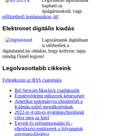
Legfrissebb lapszámunk
kapható az
újságárusoknál, vagy
előfizethető honlapunkon, itt!
Elektronet
digitális kiadás
Lapszámaink digitálisan
is elérhetőek a
digitalstand.hu oldalon, hogy kedvenc lapja
mindig Önnél legyen!
Legolvasottabb
cikkeink
Feliratkozás az RSS csatornára
Bel Stewart-MagJack csatlakozók
Érintésvédelmi műszerek képességei
Amerikai tudományos elismerését a
Kálmán-szűrő megalkotójának
2022-re 4 nm-es gyártástechnológiát
céloz meg az Intel
Egyedi és szériamozgatási és -
ellenőrzési rendszerek a folyamatok
automatizálásához