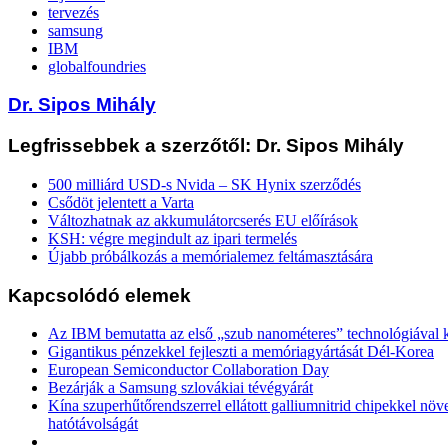
tervezés
samsung
IBM
globalfoundries
Dr. Sipos Mihály
Legfrissebbek a szerzőtől: Dr. Sipos Mihály
500 milliárd USD-s Nvida – SK Hynix szerződés
Csődöt jelentett a Varta
Változhatnak az akkumulátorcserés EU előírások
KSH: végre megindult az ipari termelés
Újabb próbálkozás a memórialemez feltámasztására
Kapcsolódó elemek
Az IBM bemutatta az első „szub nanométeres” technológiával k
Gigantikus pénzekkel fejleszti a memóriagyártását Dél-Korea
European Semiconductor Collaboration Day
Bezárják a Samsung szlovákiai tévégyárát
Kína szuperhűtőrendszerrel ellátott galliumnitrid chipekkel növ
hatótávolságát