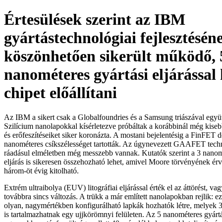
Értesülések szerint az IBM
gyártástechnológiai fejlesztésén
köszönhetően sikerült működő, 
nanométeres gyártási eljárással
chipet előállítani
Az IBM a sikert csak a Globalfoundries és a Samsung triászával együtt
Szilícium nanolapokkal kísérletezve próbáltak a korábbinál még kiseb
és erőfeszítéseiket siker koronázta. A mostani bejelentésig a FinFET d
nanométeres csíkszélességet tartották. Az úgynevezett GAAFET techn
ráadásul elméletben még messzebb vannak. Kutatók szerint a 3 nanom
eljárás is sikeresen összehozható lehet, amivel Moore törvényének ér
három-öt évig kitolható.
Extrém ultraibolya (EUV) litográfiai eljárással érték el az áttörést, vag
továbbra sincs változás. A trükk a már említett nanolapokban rejlik: e
olyan, nagymértékben konfigurálható lapkák hozhatók létre, melyek 30
is tartalmazhatnak egy ujjkörömnyi felületen. Az 5 nanométeres gyártá