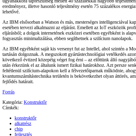
ugyanakkora tápfeszültség mellett 40 százalékkal nagyobb teljesítmé
eredményez, illetve hasonló teljesítmény esetén 75 százalékos energiaf
lehetővé.
Az IBM elsősorban a Watson és más, mesterséges intelligenciával kapc
esetében tervezi alkalmazni az eljárást. Emellett az IoT eszközök profi
eljárásból; a dolgok internetének eszközei esetében egyébként is ala
fogyasztás minimalizálása, ebben segíthetnek a szilícium nanolapok.
Az IBM egyébként saját kis versenyt fut az Intellel, ahol szintén a M
tartásán dolgoznak. A megszokott gyártástechnológiai vetélkedés azon
következő évtized közepéig véget fog érni – az előttünk álló nagyjából
után érkezünk el az általunk ismert fizikai határokhoz. Azt persze sen
feltétlenül szilícium-alapokon kell a félvezetőiparnak működnie, ahog
kvantumszámítástechnika területén is bekövetkezhet olyan áttörés, ami 
fejlődés határait.
Forrás
Kategória:
Konstruktőr
Címkék:
konstruktőr
alkatrész
chip
fejlesztés