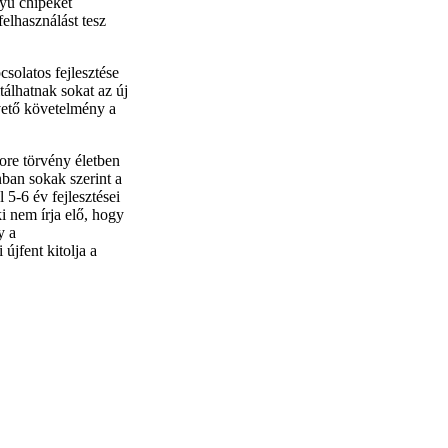
nyű chipeket
elhasználást tesz
solatos fejlesztése
tálhatnak sokat az új
pvető követelmény a
oore törvény életben
ban sokak szerint a
 5-6 év fejlesztései
ki nem írja elő, hogy
y a
újfent kitolja a