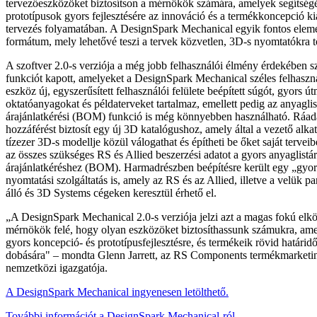
tervezőeszközöket biztosítson a mérnökök számára, amelyek segítség
prototípusok gyors fejlesztésére az innováció és a termékkoncepció ki
tervezés folyamatában. A DesignSpark Mechanical egyik fontos elem
formátum, mely lehetővé teszi a tervek közvetlen, 3D-s nyomtatókra tö
A szoftver 2.0-s verziója a még jobb felhasználói élmény érdekében s
funkciót kapott, amelyeket a DesignSpark Mechanical széles felhaszná
eszköz új, egyszerűsített felhasználói felülete beépített súgót, gyors ú
oktatóanyagokat és példaterveket tartalmaz, emellett pedig az anyaglis
árajánlatkérési (BOM) funkció is még könnyebben használható. Ráad
hozzáférést biztosít egy új 3D katalógushoz, amely által a vezető alka
tízezer 3D-s modellje közül válogathat és építheti be őket saját terveibe
az összes szükséges RS és Allied beszerzési adatot a gyors anyaglistár
árajánlatkéréshez (BOM). Harmadrészben beépítésre került egy „gyor
nyomtatási szolgáltatás is, amely az RS és az Allied, illetve a velük p
álló és 3D Systems cégeken keresztül érhető el.
„A DesignSpark Mechanical 2.0-s verziója jelzi azt a magas fokú elkö
mérnökök felé, hogy olyan eszközöket biztosíthassunk számukra, am
gyors koncepció- és prototípusfejlesztésre, és termékeik rövid határidő
dobására" – mondta Glenn Jarrett, az RS Components termékmarketing
nemzetközi igazgatója.
A DesignSpark Mechanical ingyenesen letölthető.
További információt a DesignSpark Mechanical-ról