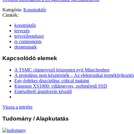
Kategória:
Konstruktőr
Címkék:
konstruktőr
tervezés
tervezőrendszer
rs components
designspark
Kapcsolódó elemek
A TSMC chiptervező központot nyit Münchenben
A prototípus nem késztermék – Az elektronikai termékfejlesztés
Egy érdekes diszciplína: critical making
Kingston XS1000: villámgyors, zsebméretű SSD
Emészthető áramforrás készült
Vissza a tetejére
Tudomány
/ Alapkutatás