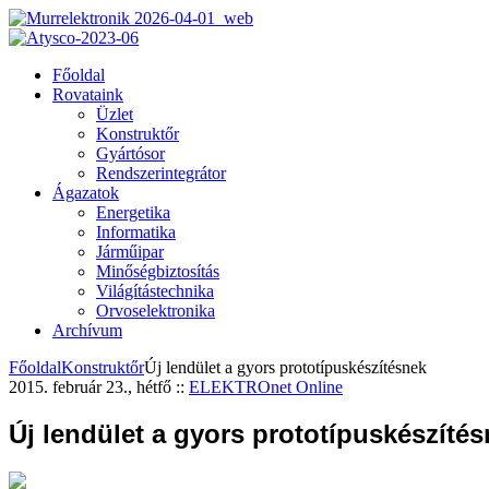
Főoldal
Rovataink
Üzlet
Konstruktőr
Gyártósor
Rendszerintegrátor
Ágazatok
Energetika
Informatika
Járműipar
Minőségbiztosítás
Világítástechnika
Orvoselektronika
Archívum
Főoldal
Konstruktőr
Új lendület a gyors prototípuskészítésnek
2015. február 23., hétfő
::
ELEKTROnet Online
Új lendület a gyors prototípuskészíté