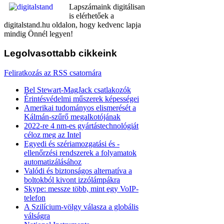
Lapszámaink digitálisan
is elérhetőek a
digitalstand.hu oldalon, hogy kedvenc lapja
mindig Önnél legyen!
Legolvasottabb
cikkeink
Feliratkozás az RSS csatornára
Bel Stewart-MagJack csatlakozók
Érintésvédelmi műszerek képességei
Amerikai tudományos elismerését a
Kálmán-szűrő megalkotójának
2022-re 4 nm-es gyártástechnológiát
céloz meg az Intel
Egyedi és szériamozgatási és -
ellenőrzési rendszerek a folyamatok
automatizálásához
Valódi és biztonságos alternatíva a
boltokból kivont izzólámpákra
Skype: messze több, mint egy VoIP-
telefon
A Szilícium-völgy válasza a globális
válságra