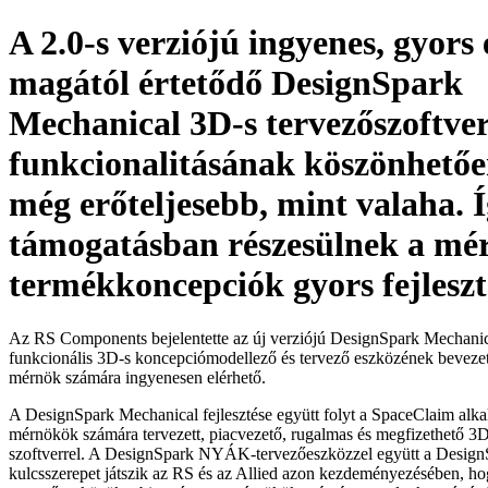
A 2.0-s verziójú ingyenes, gyors 
magától értetődő DesignSpark
Mechanical 3D-s tervezőszoftver
funkcionalitásának köszönhető
még erőteljesebb, mint valaha. Í
támogatásban részesülnek a mé
termékkoncepciók gyors fejlesz
Az RS Components bejelentette az új verziójú DesignSpark Mechanical
funkcionális 3D-s koncepciómodellező és tervező eszközének beveze
mérnök számára ingyenesen elérhető.
A DesignSpark Mechanical fejlesztése együtt folyt a SpaceClaim alka
mérnökök számára tervezett, piacvezető, rugalmas és megfizethető 3
szoftverrel. A DesignSpark NYÁK-tervezőeszközzel együtt a Desig
kulcsszerepet játszik az RS és az Allied azon kezdeményezésében, h