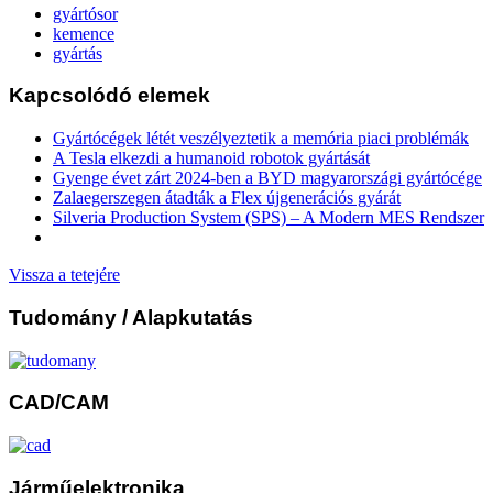
gyártósor
kemence
gyártás
Kapcsolódó elemek
Gyártócégek létét veszélyeztetik a memória piaci problémák
A Tesla elkezdi a humanoid robotok gyártását
Gyenge évet zárt 2024-ben a BYD magyarországi gyártócége
Zalaegerszegen átadták a Flex újgenerációs gyárát
Silveria Production System (SPS) – A Modern MES Rendszer
Vissza a tetejére
Tudomány
/ Alapkutatás
CAD/CAM
Járműelektronika