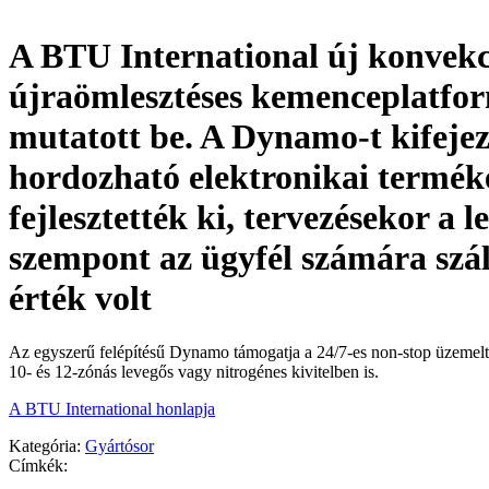
A BTU International új konvekc
újraömlesztéses kemenceplatfo
mutatott be. A Dynamo-t kifejez
hordozható elektronikai termé
fejlesztették ki, tervezésekor a 
szempont az ügyfél számára szál
érték volt
Az egyszerű felépítésű Dynamo támogatja a 24/7-es non-stop üzemeltet
10- és 12-zónás levegős vagy nitrogénes kivitelben is.
A BTU International honlapja
Kategória:
Gyártósor
Címkék: