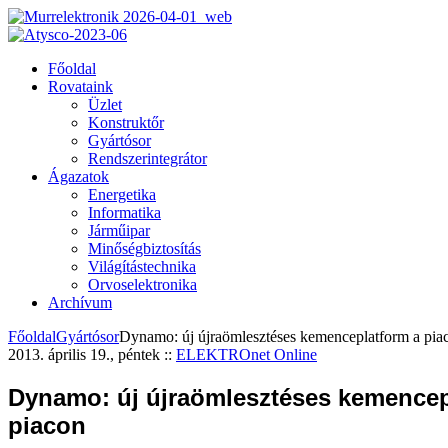
Főoldal
Rovataink
Üzlet
Konstruktőr
Gyártósor
Rendszerintegrátor
Ágazatok
Energetika
Informatika
Járműipar
Minőségbiztosítás
Világítástechnika
Orvoselektronika
Archívum
Főoldal
Gyártósor
Dynamo: új újraömlesztéses kemenceplatform a pia
2013. április 19., péntek
::
ELEKTROnet Online
Dynamo: új újraömlesztéses kemencep
piacon