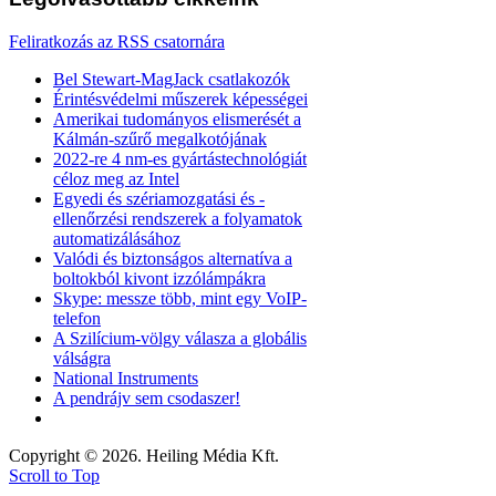
Feliratkozás az RSS csatornára
Bel Stewart-MagJack csatlakozók
Érintésvédelmi műszerek képességei
Amerikai tudományos elismerését a
Kálmán-szűrő megalkotójának
2022-re 4 nm-es gyártástechnológiát
céloz meg az Intel
Egyedi és szériamozgatási és -
ellenőrzési rendszerek a folyamatok
automatizálásához
Valódi és biztonságos alternatíva a
boltokból kivont izzólámpákra
Skype: messze több, mint egy VoIP-
telefon
A Szilícium-völgy válasza a globális
válságra
National Instruments
A pendrájv sem csodaszer!
Copyright © 2026. Heiling Média Kft.
Scroll to Top