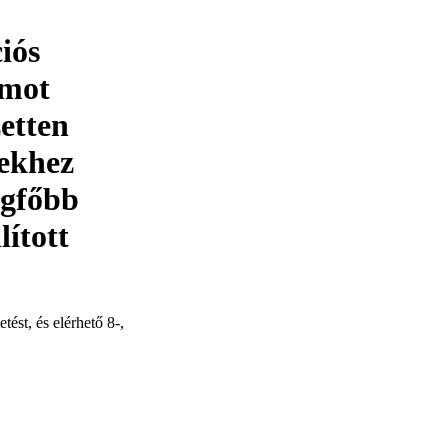
iós
rmot
etten
kekhez
legfőbb
lított
ést, és elérhető 8-,