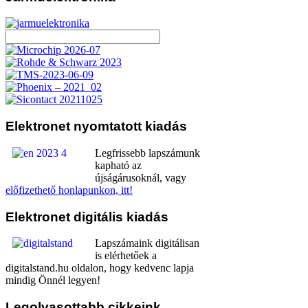
Elektronet
nyomtatott kiadás
Legfrissebb lapszámunk
kapható az
újságárusoknál, vagy
előfizethető honlapunkon, itt!
Elektronet
digitális kiadás
Lapszámaink digitálisan
is elérhetőek a
digitalstand.hu oldalon, hogy kedvenc lapja
mindig Önnél legyen!
Legolvasottabb
cikkeink