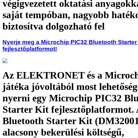
végigvezetett oktatási anyagokk
saját tempóban, nagyobb haték
biztosítva dolgozható fel
Nyerje meg a Microchip PIC32 Bluetooth Starter 
fejlesztőplatformot!
Az ELEKTRONET és a Microch
játéka jóvoltából most lehetősé
nyerni egy Microchip PIC32 Bl
Starter Kit fejlesztőplatformot.
Bluetooth Starter Kit (DM32001
alacsony bekerülési költségű,