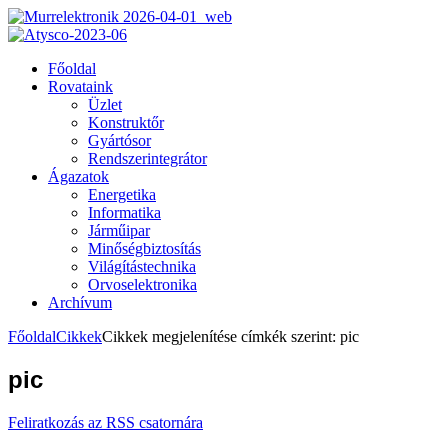
Főoldal
Rovataink
Üzlet
Konstruktőr
Gyártósor
Rendszerintegrátor
Ágazatok
Energetika
Informatika
Járműipar
Minőségbiztosítás
Világítástechnika
Orvoselektronika
Archívum
Főoldal
Cikkek
Cikkek megjelenítése címkék szerint: pic
pic
Feliratkozás az RSS csatornára