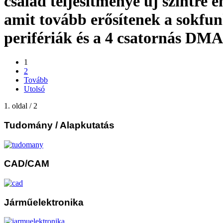
család teljesítménye új szintre 
amit tovább erősítenek a sokfun
perifériák és a 4 csatornás DMA
1
2
Tovább
Utolsó
1. oldal / 2
Tudomány
/ Alapkutatás
CAD/CAM
Járműelektronika