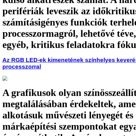
perifériák leveszik az időkritiku
számításigényes funkciók terhel
processzormagról, lehetővé téve
egyéb, kritikus feladatokra fók
Az RGB LED-ek kimenetének színhelyes keveré
processzorral
A grafikusok olyan színösszeállí
megtalálásában érdekeltek, ame
alkotásuk művészeti lényegét és
márkaépítési szempontokat egy