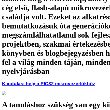
cég első, flash-alapú mikrovezér
családja volt. Ezeket az alkatrés
bemutatkozásuk óta generációk
megszámlálhatatlanul sok fejlesz
projektben, szakmai értekezésb
könyvben és blogbejegyzésben h
fel a világ minden táján, minde
nyelvjárásban
Kiindulási hely a PIC32 mikrovezérlőkhőz
A tanuláshoz szükség van egy ki