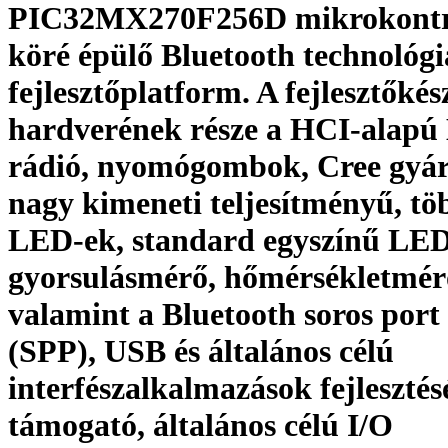
PIC32MX270F256D mikrokontr
köré épülő Bluetooth technológi
fejlesztőplatform. A fejlesztőkés
hardverének része a HCI-alapú 
rádió, nyomógombok, Cree gyá
nagy kimeneti teljesítményű, tö
LED-ek, standard egyszínű LED
gyorsulásmérő, hőmérsékletmérő
valamint a Blue­tooth soros port 
(SPP), USB és általános célú
interfészalkalmazások fejlesztés
támogató, általános célú I/O