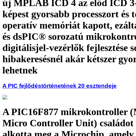
új MPLAB ICD 4 az előd ICD 3
képest gyorsabb processzort és 
operatív memóriát kapott, ezál
és dsPIC® sorozatú mikrokontrol
digitálisjel-vezérlők fejlesztése 
hibakeresésnél akár kétszer gy
lehetnek
A PIC fejlődéstörténetének 20 esztendeje
A PIC16F877 mikrokontroller 
Micro Controller Unit) családot
alkotta meg a Microchip, amely