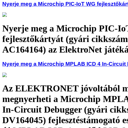
Nyerje meg a Microchip PIC-IoT WG fejlesztőkárt
Nyerje meg a Microchip PIC-I
fejlesztőkártyát (gyári cikkszám
AC164164) az ElektroNet játék
Nyerje meg a Microchip MPLAB ICD 4 In-Circuit
Az ELEKTRONET jóvoltából m
megnyerheti a Microchip MPL
In-Circuit Debugger (gyári cik
DV164045) fejlesztéstámogató e