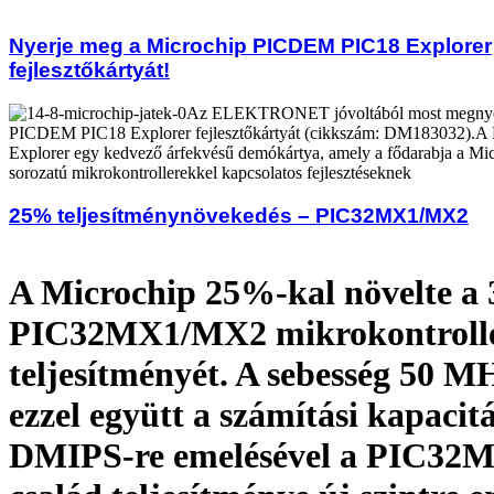
Nyerje meg a Microchip PICDEM PIC18 Explorer
fejlesztőkártyát!
Az ELEKTRONET jóvoltából most megnyer
PICDEM PIC18 Explorer fejlesztőkártyát (cikkszám: DM183032)
Explorer egy kedvező árfekvésű demókártya, amely a fődarabja a Mi
sorozatú mikrokontrollerekkel kapcsolatos fejlesztéseknek
25% teljesítménynövekedés – PIC32MX1/MX2
A Microchip 25%-kal növelte a 3
PIC32MX1/MX2 mikrokontroll
teljesítményét. A sebesség 50 MHz
ezzel együtt a számítási kapacit
DMIPS-re emelésével a PIC32