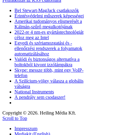
Feliratkozás az RSS csatornára
Bel Stewart-MagJack csatlakozók
Érintésvédelmi műszerek képességei
Amerikai tudományos elismerését a
Kálmán-szűrő megalkotójának
2022-re 4 nm-es gyártástechnológiát
céloz meg az Intel
Egyedi és szériamozgatási és -
ellenőrzési rendszerek a folyamatok
automatizálásához
Valódi és biztonságos alternatíva a
boltokból kivont izzólámpákra
Skype: messze több, mint egy VoIP-
telefon
A Szilícium-völgy válasza a globális
válságra
National Instruments
A pendrájv sem csodaszer!
Copyright © 2026. Heiling Média Kft.
Scroll to Top
Impresszum
Mediakit (English)