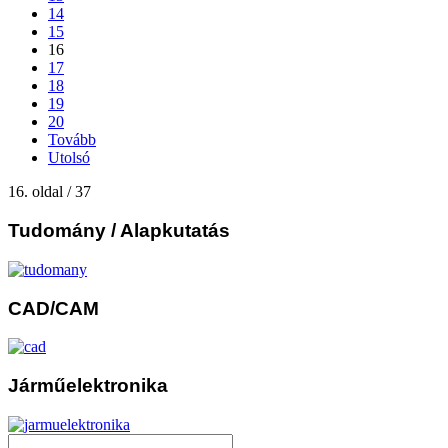
14
15
16
17
18
19
20
Tovább
Utolsó
16. oldal / 37
Tudomány
/ Alapkutatás
CAD/CAM
Járműelektronika