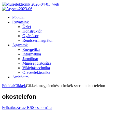
Főoldal
Rovataink
Üzlet
Konstruktőr
Gyártósor
Rendszerintegrátor
Ágazatok
Energetika
Informatika
Járműipar
Minőségbiztosítás
Világítástechnika
Orvoselektronika
Archívum
Főoldal
Cikkek
Cikkek megjelenítése címkék szerint: okostelefon
okostelefon
Feliratkozás az RSS csatornára