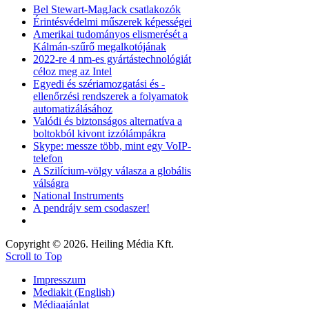
Bel Stewart-MagJack csatlakozók
Érintésvédelmi műszerek képességei
Amerikai tudományos elismerését a
Kálmán-szűrő megalkotójának
2022-re 4 nm-es gyártástechnológiát
céloz meg az Intel
Egyedi és szériamozgatási és -
ellenőrzési rendszerek a folyamatok
automatizálásához
Valódi és biztonságos alternatíva a
boltokból kivont izzólámpákra
Skype: messze több, mint egy VoIP-
telefon
A Szilícium-völgy válasza a globális
válságra
National Instruments
A pendrájv sem csodaszer!
Copyright © 2026. Heiling Média Kft.
Scroll to Top
Impresszum
Mediakit (English)
Médiaajánlat