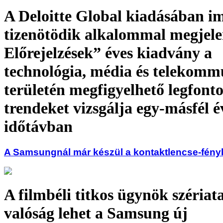
A Deloitte Global kiadásában 
tizenötödik alkalommal megje
Előrejelzések” éves kiadvány a
technológia, média és telekomm
területén megfigyelhető legfont
trendeket vizsgálja egy-másfél é
időtávban
A Samsungnál már készül a kontaktlencse-fén
A filmbéli titkos ügynök szériat
valóság lehet a Samsung új