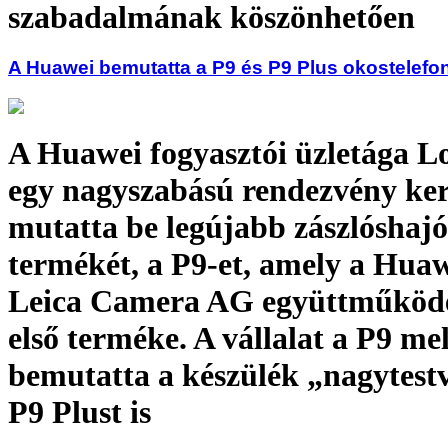
szabadalmának köszönhetően
A Huawei bemutatta a P9 és P9 Plus okostelefo
A Huawei fogyasztói üzletága 
egy nagyszabású rendezvény ke
mutatta be legújabb zászlóshajó
termékét, a P9-et, amely a Huaw
Leica Camera AG együttműköd
első terméke. A vállalat a P9 mel
bemutatta a készülék „nagytestv
P9 Plust is