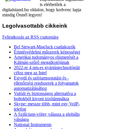
is elérhetőek a
digitalstand.hu oldalon, hogy kedvenc lapja
mindig Önnél legyen!
Legolvasottabb
cikkeink
Feliratkozás az RSS csatornára
Bel Stewart-MagJack csatlakozók
Érintésvédelmi műszerek képességei
Amerikai tudományos elismerését a
Kálmán-szűrő megalkotójának
2022-re 4 nm-es gyártástechnológiát
céloz meg az Intel
Egyedi és szériamozgatási és -
ellenőrzési rendszerek a folyamatok
automatizálásához
Valódi és biztonságos alternatíva a
boltokból kivont izzólámpákra
Skype: messze több, mint egy VoIP-
telefon
A Szilícium-völgy válasza a globális
válságra
National Instruments