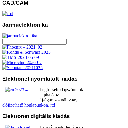
CAD/CAM
Járműelektronika
Elektronet
nyomtatott kiadás
Legfrissebb lapszámunk
kapható az
újságárusoknál, vagy
előfizethető honlapunkon, itt!
Elektronet
digitális kiadás
Lapszámaink digitálisan