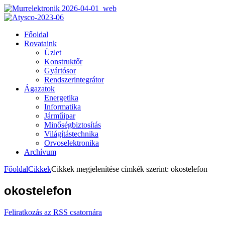
Főoldal
Rovataink
Üzlet
Konstruktőr
Gyártósor
Rendszerintegrátor
Ágazatok
Energetika
Informatika
Járműipar
Minőségbiztosítás
Világítástechnika
Orvoselektronika
Archívum
Főoldal
Cikkek
Cikkek megjelenítése címkék szerint: okostelefon
okostelefon
Feliratkozás az RSS csatornára