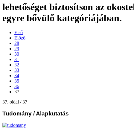
lehetőséget biztosítson az okost
egyre bővülő kategóriájában.
Első
Előző
28
29
30
31
32
33
34
35
36
37
37. oldal / 37
Tudomány
/ Alapkutatás