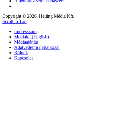
A pendrájv sem csodaszer!
Copyright © 2026. Heiling Média Kft.
Scroll to Top
Impresszum
Mediakit (English)
Médiaajánlat
Adatvédelmi nyilatkozat
Rólunk
Kapcsolat