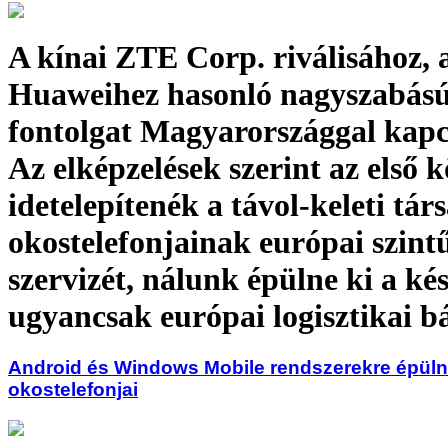
A kínai ZTE Corp. riválisához, 
Huaweihez hasonló nagyszabású
fontolgat Magyarországgal kapc
Az elképzelések szerint az első 
idetelepítenék a távol-keleti tár
okostelefonjainak európai szint
szervizét, nálunk épülne ki a ké
ugyancsak európai logisztikai b
Android és Windows Mobile rendszerekre épüln
okostelefonjai