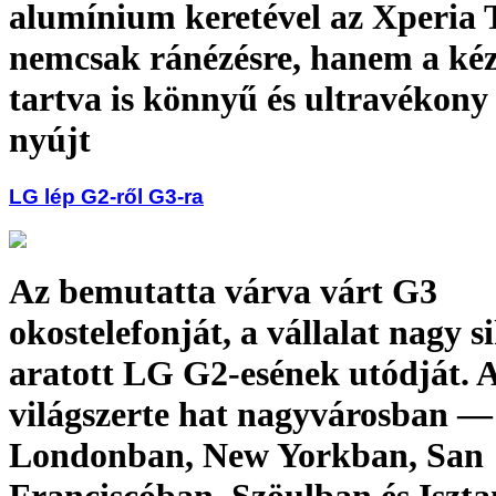
alumínium keretével az Xperia 
nemcsak ránézésre, hanem a ké
tartva is könnyű és ultravékony 
nyújt
LG lép G2-ről G3-ra
Az bemutatta várva várt G3
okostelefonját, a vállalat nagy s
aratott LG G2-esének utódját. 
világszerte hat nagyvárosban —
Londonban, New Yorkban, San