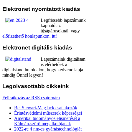
Elektronet
nyomtatott kiadás
Legfrissebb lapszámunk
kapható az
újságárusoknál, vagy
előfizethető honlapunkon, itt!
Elektronet
digitális kiadás
Lapszámaink digitálisan
is elérhetőek a
digitalstand.hu oldalon, hogy kedvenc lapja
mindig Önnél legyen!
Legolvasottabb
cikkeink
Feliratkozás az RSS csatornára
Bel Stewart-MagJack csatlakozók
Érintésvédelmi műszerek képességei
Amerikai tudományos elismerését a
Kálmán-szűrő megalkotójának
2022-re 4 nm-es gyártástechnológiát