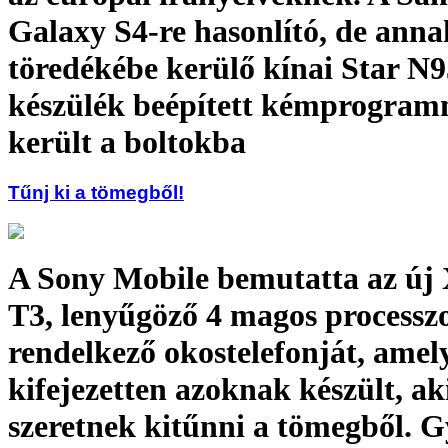
Galaxy S4-re hasonlító, de anna
töredékébe kerülő kínai Star N
készülék beépített kémprogram
került a boltokba
Tűnj ki a tömegből!
A Sony Mobile bemutatta az új 
T3, lenyűgöző 4 magos processz
rendelkező okostelefonját, amel
kifejezetten azoknak készült, ak
szeretnek kitűnni a tömegből. 