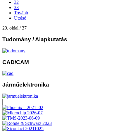
32
33
Tovább
Utolsó
29. oldal / 37
Tudomány
/ Alapkutatás
CAD/CAM
Járműelektronika