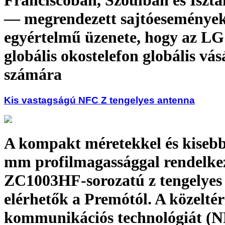
Franciscóban, Szöulban és Isz
— megrendezett sajtóeseménye
egyértelmű üzenete, hogy az LG
globális okostelefon globális vás
számára
Kis vastagságú NFC Z tengelyes antenna
A kompakt méretekkel és kisebb
mm profilmagassággal rendelke
ZC1003HF-sorozatú z tengelyes
elérhetők a Premótól. A közeltér
kommunikációs technológiát (N