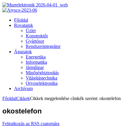
Főoldal
Rovataink
Üzlet
Konstruktőr
Gyártósor
Rendszerintegrátor
Ágazatok
Energetika
Informatika
Járműipar
Minőségbiztosítás
Világítástechnika
Orvoselektronika
Archívum
Főoldal
Cikkek
Cikkek megjelenítése címkék szerint: okostelefon
okostelefon
Feliratkozás az RSS csatornára