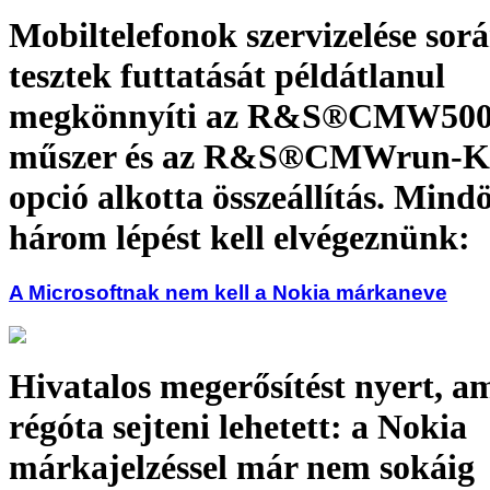
Mobiltelefonok szervizelése sorá
tesztek futtatását példátlanul
megkönnyíti az R&S®CMW500 
műszer és az R&S®CMWrun-K
opció alkotta összeállítás. Mind
három lépést kell elvégeznünk:
A Microsoftnak nem kell a Nokia márkaneve
Hivatalos megerősítést nyert, a
régóta sejteni lehetett: a Nokia
márkajelzéssel már nem sokáig