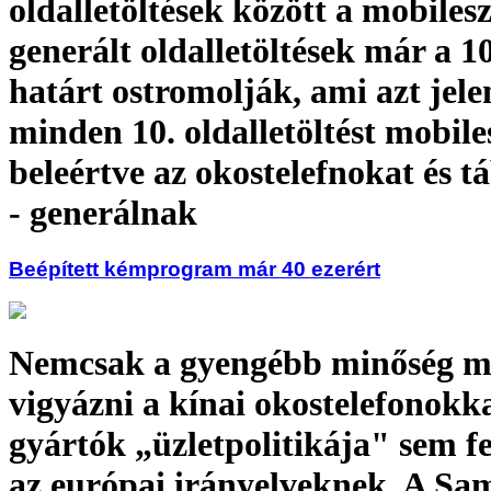
oldalletöltések között a mobiles
generált oldalletöltések már a 
határt ostromolják, ami azt jele
minden 10. oldalletöltést mobile
beleértve az okostelefnokat és t
- generálnak
Beépített kémprogram már 40 ezerért
Nemcsak a gyengébb minőség mi
vigyázni a kínai okostelefonokka
gyártók „üzletpolitikája" sem f
az európai irányelveknek. A Sa