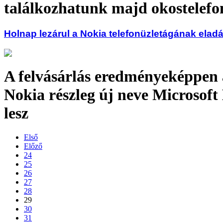
találkozhatunk majd okostelef
Holnap lezárul a Nokia telefonüzletágának elad
A felvásárlás eredményeképpen 
Nokia részleg új neve Microsoft
lesz
Első
Előző
24
25
26
27
28
29
30
31