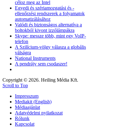
céloz meg az Intel
Egyedi és szériamozgatási és -
ellenőrzési rendszerek a folyamatok
automatizálásához
Valódi és biztonságos alternatíva a
boltokból kivont izzólámpákra
Skype: messze több, mint egy VoIP-
telefon
A Szilícium-völgy válasza a globális
válságra
National Instruments
A pendrájv sem csodaszer!
Copyright © 2026. Heiling Média Kft.
Scroll to Top
Impresszum
Mediakit (English)
Médiaajánlat
Adatvédelmi nyilatkozat
Rólunk
Kapcsolat