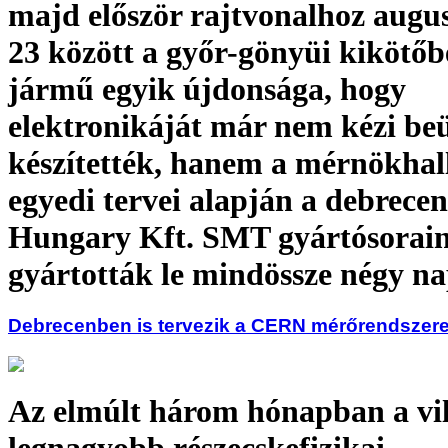
majd először rajtvonalhoz augus
23 között a győr-gönyüi kikötőb
jármű egyik újdonsága, hogy
elektronikáját már nem kézi beü
készítették, hanem a mérnökhal
egyedi tervei alapján a debrecen
Hungary Kft. SMT gyártósorai
gyártották le mindössze négy na
Debrecenben is tervezik a CERN mérőrendszere
Az elmúlt három hónapban a vi
legnagyobb részecskefizikai