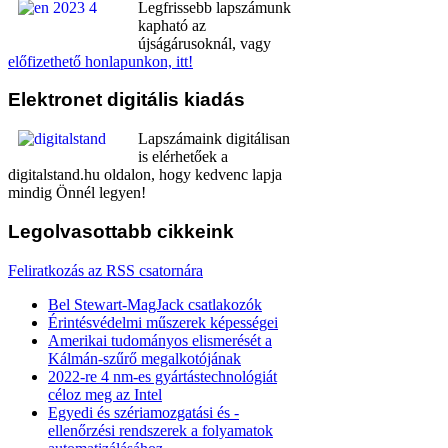
Legfrissebb lapszámunk
kapható az
újságárusoknál, vagy
előfizethető honlapunkon, itt!
Elektronet
digitális kiadás
Lapszámaink digitálisan
is elérhetőek a
digitalstand.hu oldalon, hogy kedvenc lapja
mindig Önnél legyen!
Legolvasottabb
cikkeink
Feliratkozás az RSS csatornára
Bel Stewart-MagJack csatlakozók
Érintésvédelmi műszerek képességei
Amerikai tudományos elismerését a
Kálmán-szűrő megalkotójának
2022-re 4 nm-es gyártástechnológiát
céloz meg az Intel
Egyedi és szériamozgatási és -
ellenőrzési rendszerek a folyamatok