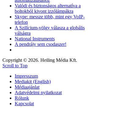
automatizálásához
Valódi és biztonságos alternatíva a
boltokból kivont izzólámpákra
Skype: messze több, mint egy VoIP-
telefon
A Szilícium-völgy válasza a globális
válságra
National Instruments
A pendrájv sem csodaszer!
Copyright © 2026. Heiling Média Kft.
Scroll to Top
Impresszum
Mediakit (English)
Médiaajánlat
Adatvédelmi nyilatkozat
Rólunk
Kapcsolat