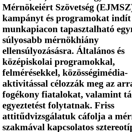
Mérnökeiért Szövetség (EJMSZ)
kampányt és programokat indít
munkapiacon tapasztalható egy
súlyosabb mérnökhiány
ellensúlyozásásra. Általános és
középiskolai programokkal,
felmérésekkel, közösségimédia-
aktivitással célozzák meg az arr
fogékony fiatalokat, valamint t
egyeztetést folytatnak. Friss
attitűdvizsgálatuk cáfolja a mé
szakmával kapcsolatos sztereotí