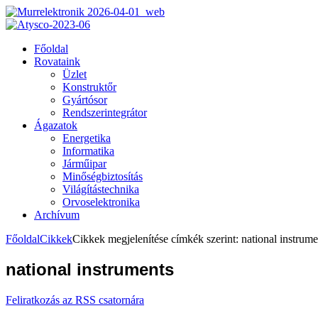
Főoldal
Rovataink
Üzlet
Konstruktőr
Gyártósor
Rendszerintegrátor
Ágazatok
Energetika
Informatika
Járműipar
Minőségbiztosítás
Világítástechnika
Orvoselektronika
Archívum
Főoldal
Cikkek
Cikkek megjelenítése címkék szerint: national instrume
national instruments
Feliratkozás az RSS csatornára