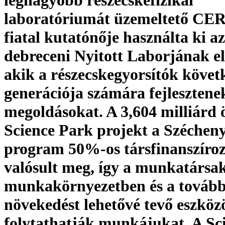
laboratóriumát üzemeltető CE
fiatal kutatónője használta ki a
debreceni Nyitott Laborjának el
akik a részecskegyorsítók követ
generációja számára fejleszten
megoldásokat. A 3,604 milliárd 
Science Park projekt a Szécheny
program 50%-os társfinanszíro
valósult meg, így a munkatársa
munkakörnyezetben és a tovább
növekedést lehetővé tevő eszköz
folytathatják munkájukat. A Sc