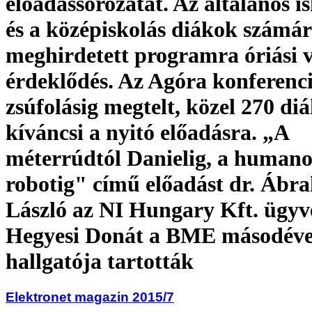
előadássorozatát. Az általános is
és a középiskolás diákok számá
meghirdetett programra óriási v
érdeklődés. Az Agóra konferenc
zsúfolásig megtelt, közel 270 diá
kíváncsi a nyitó előadásra. „A
méterrúdtól Danielig, a humano
robotig" című előadást dr. Ábr
László az NI Hungary Kft. ügyve
Hegyesi Donát a BME másodéve
hallgatója tartották
Elektronet magazin 2015/7