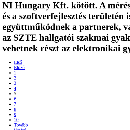
NI Hungary Kft. kötött. A méré
és a szoftverfejlesztés területén i
együttműködnek a partnerek, v
az SZTE hallgatói szakmai gya
vehetnek részt az elektronikai g
Első
Előző
1
2
3
4
5
6
7
8
9
10
Tovább