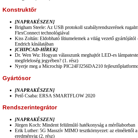
Konstruktőr
[NAPRAKÉSZEN]
Brigham Steele: Az USB protokoll szabályrendszerének rugalma
FlexConnect technológiával
Kiss Zoltán: Eldobható lítiumelemek a világ vezető gyártójától
Endrich kínálatában
[CHIPCAD-HÍREK]
Dr. Wen Wu: Hogyan válasszunk meghajtót LED-es lámpatest
megfeleloség jegyében? (1. rész)
Nyerje meg a Microchip PIC24FJ256DA210 fejlesztőplatformo
Gyártósor
[NAPRAKÉSZEN]
Pető Csaba: ERSA SMARTFLOW 2020
Rendszerintegrátor
[NAPRAKÉSZEN]
Jürgen Koch: Mindent felülmúló hatékonyság a mérőlaborban
Erik Luther: 5G Masszív MIMO tesztkörnyezet: az elmélettől a
eredményig (2. rész)