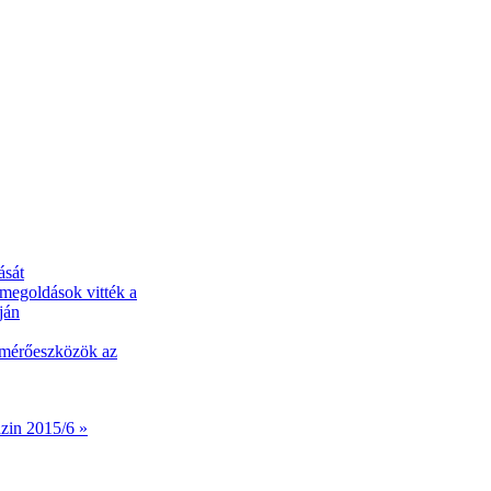
ását
 megoldások vitték a
ján
s mérőeszközök az
zin 2015/6 »