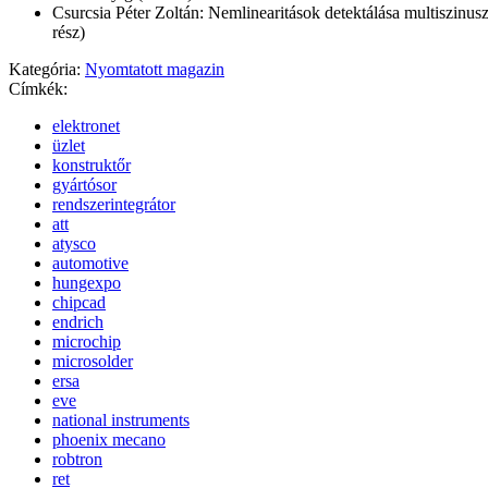
Csurcsia Péter Zoltán: Nemlinearitások detektálása multiszinuszo
rész)
Kategória:
Nyomtatott magazin
Címkék:
elektronet
üzlet
konstruktőr
gyártósor
rendszerintegrátor
att
atysco
automotive
hungexpo
chipcad
endrich
microchip
microsolder
ersa
eve
national instruments
phoenix mecano
robtron
ret