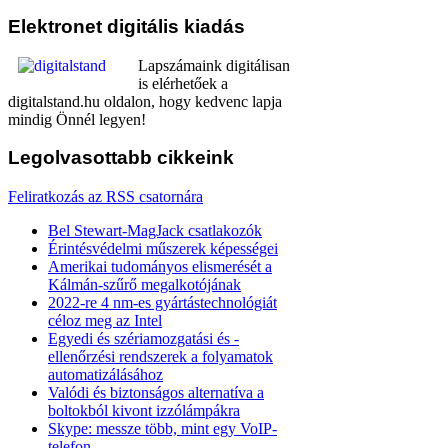
Elektronet
digitális kiadás
Lapszámaink digitálisan
is elérhetőek a
digitalstand.hu oldalon, hogy kedvenc lapja
mindig Önnél legyen!
Legolvasottabb
cikkeink
Feliratkozás az RSS csatornára
Bel Stewart-MagJack csatlakozók
Érintésvédelmi műszerek képességei
Amerikai tudományos elismerését a
Kálmán-szűrő megalkotójának
2022-re 4 nm-es gyártástechnológiát
céloz meg az Intel
Egyedi és szériamozgatási és -
ellenőrzési rendszerek a folyamatok
automatizálásához
Valódi és biztonságos alternatíva a
boltokból kivont izzólámpákra
Skype: messze több, mint egy VoIP-
telefon