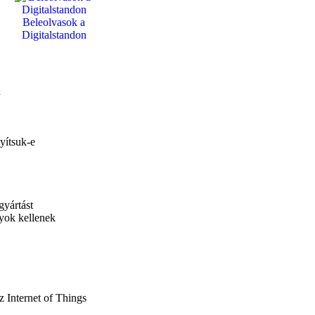
Beleolvasok a
Digitalstandon
n
yítsuk-e
gyártást
nyok kellenek
z Internet of Things