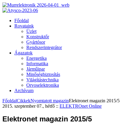
Főoldal
Rovataink
Üzlet
Konstruktőr
Gyártósor
Rendszerintegrátor
Ágazatok
Energetika
Informatika
Járműipar
Minőségbiztosítás
Világítástechnika
Orvoselektronika
Archívum
Főoldal
Cikkek
Nyomtatott magazin
Elektronet magazin 2015/5
2015. szeptember 07., hétfő
::
ELEKTROnet Online
Elektronet magazin 2015/5