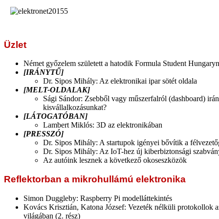
Üzlet
Német győzelem született a hatodik Formula Student Hungary
[IRÁNYTŰ]
Dr. Sipos Mihály: Az elektronikai ipar sötét oldala
[MELT-OLDALAK]
Sági Sándor: Zsebből vagy műszerfalról (dashboard) irán
kisvállalkozásunkat?
[LÁTOGATÓBAN]
Lambert Miklós: 3D az elektronikában
[PRESSZÓ]
Dr. Sipos Mihály: A startupok igényei bővítik a félvezető
Dr. Sipos Mihály: Az IoT-hez új kiberbiztonsági szabvá
Az autóink lesznek a következő okoseszközök
Reflektorban a mikrohullámú elektronika
Simon Duggleby: Raspberry Pi modelláttekintés
Kovács Krisztián, Katona József: Vezeték nélküli protokollok a
világában (2. rész)