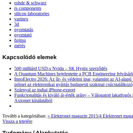
rohde & schwarz
rs components
silicon laboratories
varinex
3d
nyomtatás
nyomtató
fujitsu
mérés
Kapcsolódó elemek
500 milliárd USD-s Nvida – SK Hynix szerződés
A Quantum Machines bejelentette a PCB Engineering felvásárl
InnoElectro 2026: Az űr- és védelmi ipar, valamint az AI-alapú
prímet az elektronikai gyártás budapesti szakmai csúcstalálkozó
Szárnyal az indiai iPhone-export
Funkcionalitás és kiváló ár-érték arány – Válogatott lakatfogó
Axiomet kínálatából
Tovább a kategóriában:
« Elektronet magazin 2015/4
Elektronet maga
Vissza a tetejére
Tudomány
/ Alapkutatás