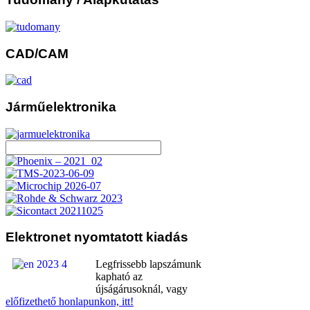
CAD/CAM
Járműelektronika
Elektronet
nyomtatott kiadás
Legfrissebb lapszámunk
kapható az
újságárusoknál, vagy
előfizethető honlapunkon, itt!