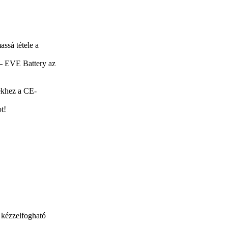
ssá tétele a
 – EVE Battery az
ekhez a CE-
t!
 kézzelfogható