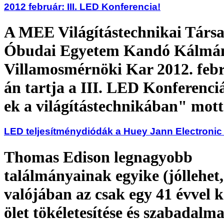
2012 február: III. LED Konferencia!
A MEE Világítástechnikai Társa
Óbudai Egyetem Kandó Kálmá
Villamosmérnöki Kar 2012. febr
án tartja a III. LED Konferenc
ek a világítástechnikában" mott
LED teljesítménydiódák a Huey Jann Electronic
Thomas Edison legnagyobb
találmányainak egyike (jóllehet,
valójában az csak egy 41 évvel 
ölet tökéletesítése és szabadalm