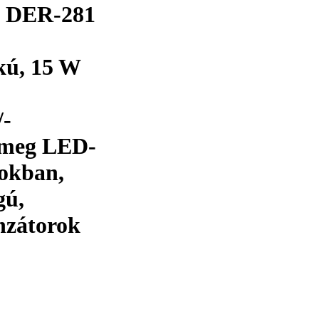
a DER-281
kú, 15 W
/-
t meg LED-
sokban,
gú,
nzátorok