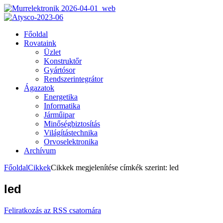
Főoldal
Rovataink
Üzlet
Konstruktőr
Gyártósor
Rendszerintegrátor
Ágazatok
Energetika
Informatika
Járműipar
Minőségbiztosítás
Világítástechnika
Orvoselektronika
Archívum
Főoldal
Cikkek
Cikkek megjelenítése címkék szerint: led
led
Feliratkozás az RSS csatornára