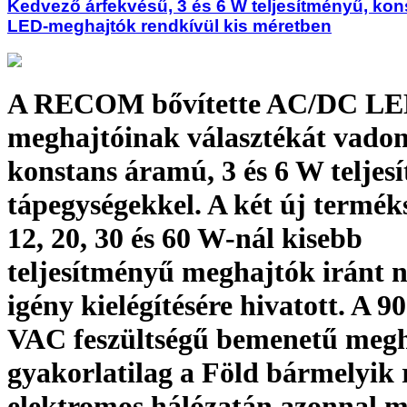
Kedvező árfekvésű, 3 és 6 W teljesítményű, ko
LED-meghajtók rendkívül kis méretben
A RECOM bővítette AC/DC LE
meghajtóinak választékát vadon
konstans áramú, 3 és 6 W telje
tápegységekkel. A két új termék
12, 20, 30 és 60 W-nál kisebb
teljesítményű meghajtók iránt 
igény kielégítésére hivatott. A 90 
VAC feszültségű bemenetű meg
gyakorlatilag a Föld bármelyik 
elektromos hálózatán azonnal 