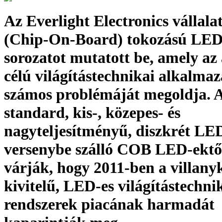
Az Everlight Electronics vállal
(Chip-On-Board) tokozású LED
sorozatot mutatott be, amely az 
célú világítástechnikai alkalma
számos problémáját megoldja. A
standard, kis-, közepes- és
nagyteljesítményű, diszkrét LE
versenybe szálló COB LED-ektől
várják, hogy 2011-ben a villany
kivitelű, LED-es világítástechni
rendszerek piacának harmadát