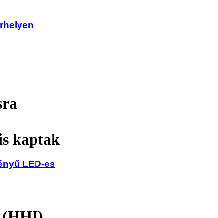
árhelyen
sra
is kaptak
fényű LED-es
t (HHI)