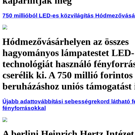
kaparintják meg
750 millióból LED-es közvilágítás Hódmezővás
Hódmezővásárhelyen az összes
hagyományos lámpatestet LED-
technológiát használó fényforrá
cserélik ki. A 750 millió forintos
beruházáshoz uniós támogatást 
Újabb adattovábbítási sebességrekord látható 
fényforrásokkal
A berlini Heinrich Hertz Intéze