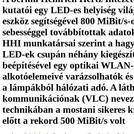
kutatói egy LED-es helyiség vilá
eszköz segítségével 800 MiBit/s-
sebességgel továbbítottak adato
HHI munkatársai szerint a ha
LED-ek csupán néhány kiegészí
beépítésével egy optikai WLAN-
alkotóelemeivé varázsolhatók és 
a lámpákból hálózati adó. A lát
kommunikációnak (VLC) nevez
technikában a mostani sikeres kí
előtt a rekord 500 MiBit/s volt