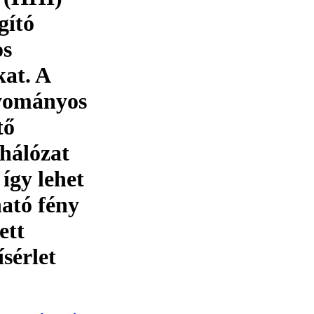
gító
os
kat. A
gyományos
tő
hálózat
így lehet
ható fény
ett
sérlet