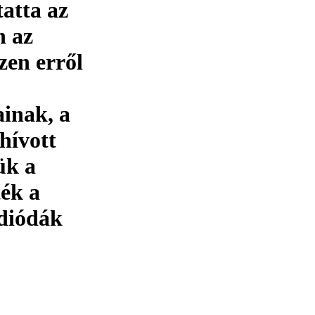
tatta az
n az
zen erről
ainak, a
hívott
ük a
ék a
 diódák