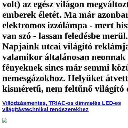
volt) az egész világon megváltoz
emberek életét. Ma már azonba
elektromos izzólámpa - mert his
van szó - lassan feledésbe merül.
Napjaink utcai világító reklámj
valamikor általánosan neonnak 
fényeknek sincs már semmi köz
nemesgázokhoz. Helyüket átvett
kisméretű, nem feltűnő világító
Villódzásmentes, TRIAC-os dimmelés LED-es
világítástechnikai rendszerekhez