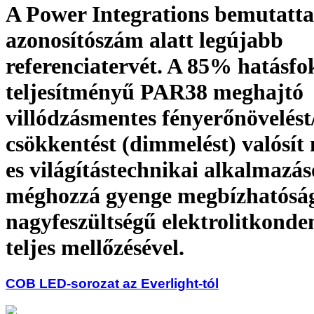
A Power Integrations bemutatt
azonosítószám alatt legújabb
referenciatervét. A 85% hatásfo
teljesítményű PAR38 meghajtó
villódzásmentes fényerőnövelést
csökkentést (dimmelést) valósí
es világítástechnikai alkalmazá
méghozzá gyenge megbízhatósá
nagyfeszültségű elektrolitkonde
teljes mellőzésével.
COB LED-sorozat az Everlight-tól