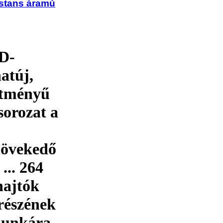
nstans áramú
D-
atúj,
sítményű
sorozat a
növekedő
... 264
hajtók
részének
munkára