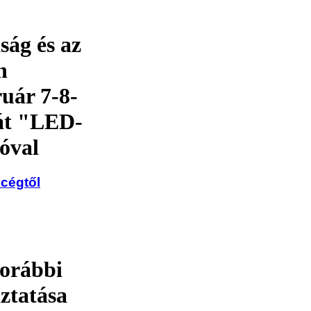
ság és az
n
uár 7-8-
iát "LED-
óval
 cégtől
korábbi
aztatása