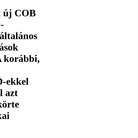
at új COB
-
általános
zások
 korábbi,
D-ekkel
 azt
körte
kai