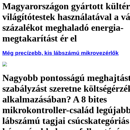
Magyarországon gyártott kültér
világítótestek használatával a v
százalékot meghaladó energia-
megtakarítást ér el
Még precízebb, kis lábszámú mikrovezérlők
Nagyobb pontosságú meghajtás
szabályzást szeretne költségérz
alkalmazásában? A 8 bites
mikrokontroller-család legújabb
lábszámú tagjai csúcskategóriás