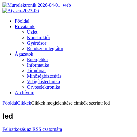
Főoldal
Rovataink
Üzlet
Konstruktőr
Gyártósor
Rendszerintegrátor
Ágazatok
Energetika
Informatika
Járműipar
Minőségbiztosítás
Világítástechnika
Orvoselektronika
Archívum
Főoldal
Cikkek
Cikkek megjelenítése címkék szerint: led
led
Feliratkozás az RSS csatornára