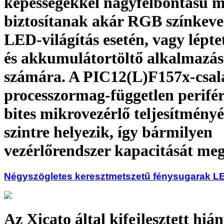
képességekkel nagyfelbontású m
biztosítanak akár RGB színkeve
LED-világítás esetén, vagy lépt
és akkumulátortöltő alkalmazá
számára. A PIC12(L)F157x-csal
processzormag-független perifér
bites mikrovezérlő teljesítményé
szintre helyezik, így bármilyen
vezérlőrendszer kapacitását me
Négyszögletes keresztmetszetű fénysugarak L
Az Xicato által kifejlesztett hiá