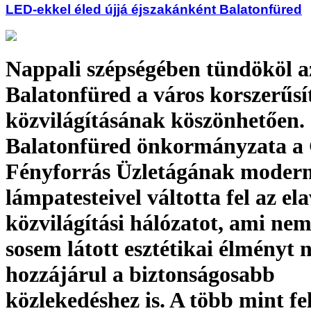
LED-ekkel éled újjá éjszakánként Balatonfüred
Nappali szépségében tündököl a
Balatonfüred a város korszerűsí
közvilágításának köszönhetően.
Balatonfüred önkormányzata a
Fényforrás Üzletágának moder
lámpatesteivel váltotta fel az ela
közvilágítási hálózatot, ami ne
sosem látott esztétikai élményt n
hozzájárul a biztonságosabb
közlekedéshez is. A több mint fe