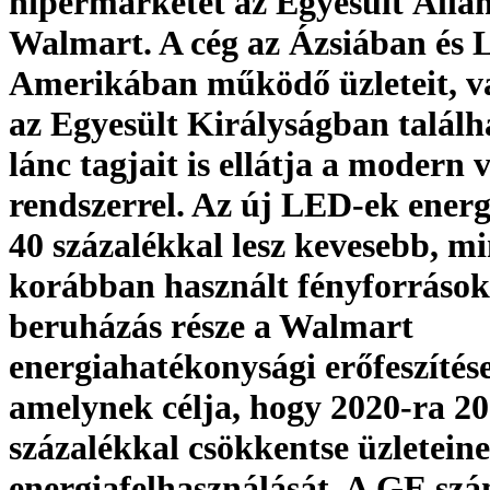
hipermarketét az Egyesült Áll
Walmart. A cég az Ázsiában és 
Amerikában működő üzleteit, v
az Egyesült Királyságban talál
lánc tagjait is ellátja a modern v
rendszerrel. Az új LED-ek energ
40 százalékkal lesz kevesebb, mi
korábban használt fényforrások
beruházás része a Walmart
energiahatékonysági erőfeszítés
amelynek célja, hogy 2020-ra 20
százalékkal csökkentse üzletein
energiafelhasználását. A GE sz