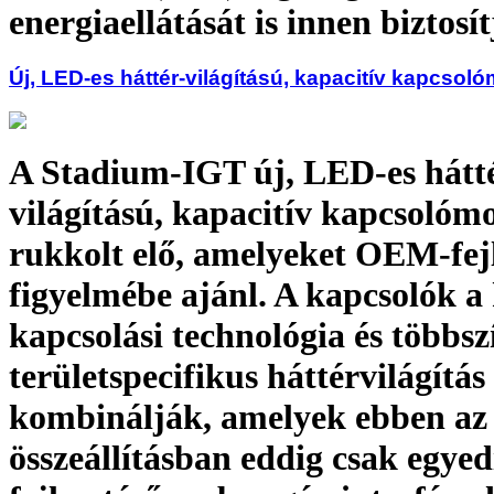
energiaellátását is innen biztosít
Új, LED-es háttér-világítású, kapacitív kapcsol
A Stadium-IGT új, LED-es hátt
világítású, kapacitív kapcsolóm
rukkolt elő, amelyeket OEM-fejl
figyelmébe ajánl. A kapcsolók a
kapcsolási technológia és többsz
területspecifikus háttérvilágítás
kombinálják, amelyek ebben az
összeállításban eddig csak egyed