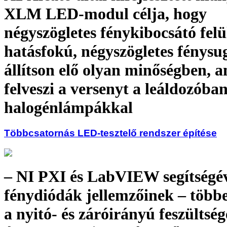
XLM LED-modul célja, hogy
négyszögletes fénykibocsátó felü
hatásfokú, négyszögletes fénysu
állítson elő olyan minőségben, 
felveszi a versenyt a leáldozóban
halogénlámpákkal
Többcsatornás LED-tesztelő rendszer építése
– NI PXI és LabVIEW segítségéve
fénydiódák jellemzőinek – több
a nyitó- és záróirányú feszültsége