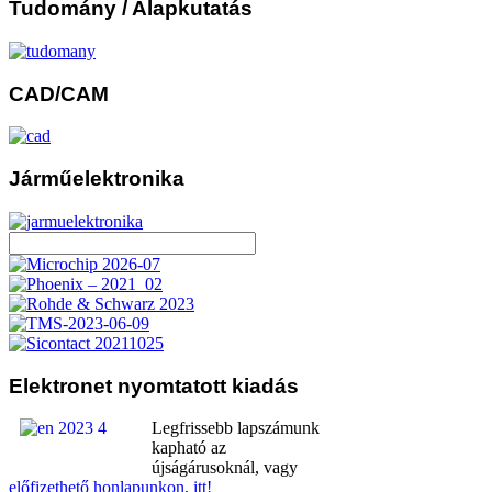
Tudomány
/ Alapkutatás
CAD/CAM
Járműelektronika
Elektronet
nyomtatott kiadás
Legfrissebb lapszámunk
kapható az
újságárusoknál, vagy
előfizethető honlapunkon, itt!