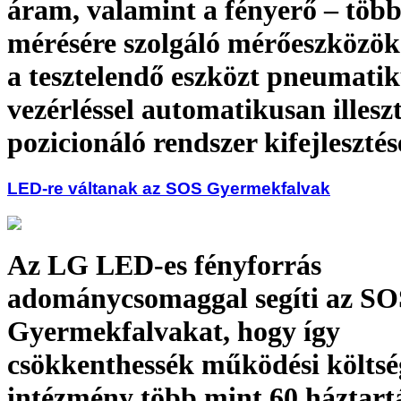
áram, valamint a fényerő – töb
mérésére szolgáló mérőeszközöke
a tesztelendő eszközt pneumati
vezérléssel automatikusan illeszt
pozicionáló rendszer kifejlesztés
LED-re váltanak az SOS Gyermekfalvak
Az LG LED-es fényforrás
adománycsomaggal segíti az SO
Gyermekfalvakat, hogy így
csökkenthessék működési költsé
intézmény több mint 60 háztar