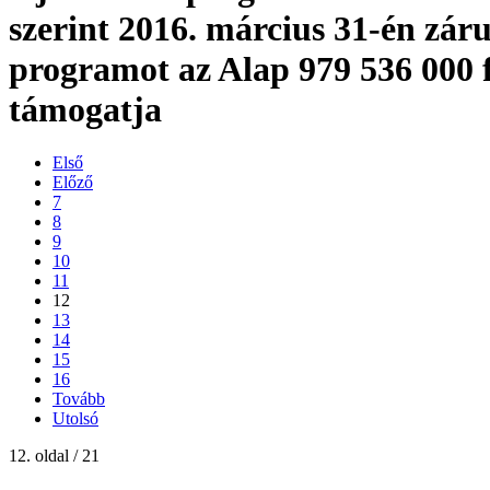
szerint 2016. március 31-én záru
programot az Alap 979 536 000 f
támogatja
Első
Előző
7
8
9
10
11
12
13
14
15
16
Tovább
Utolsó
12. oldal / 21