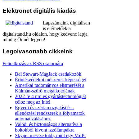
Elektronet
digitális kiadás
Lapszámaink digitálisan
is elérhetőek a
digitalstand.hu oldalon, hogy kedvenc lapja
mindig Önnél legyen!
Legolvasottabb
cikkeink
Feliratkozás az RSS csatornára
Bel Stewart-MagJack csatlakozók
Érintésvédelmi műszerek képességei
Amerikai tudományos elismerését a
Kálmán-szűrő megalkotójának
2022-re 4 nm-es gyártástechnológiát
céloz meg az Intel
Egyedi és szériamozgatási és -
ellenőrzési rendszerek a folyamatok
automatizálásához
Valódi és biztonságos alternatíva a
boltokból kivont izzólámpákra
Skype: messze több, mint egy VoIP-