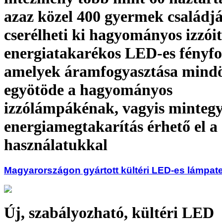
azaz közel 400 gyermek család
cserélheti ki hagyományos izzói
energiatakarékos LED-es fényfo
amelyek áramfogyasztása mindö
egyötöde a hagyományos
izzólámpákénak, vagyis minteg
energiamegtakarítás érhető el a
használatukkal
Magyarországon gyártott kültéri LED-es lámpate
Új, szabályozható, kültéri LED