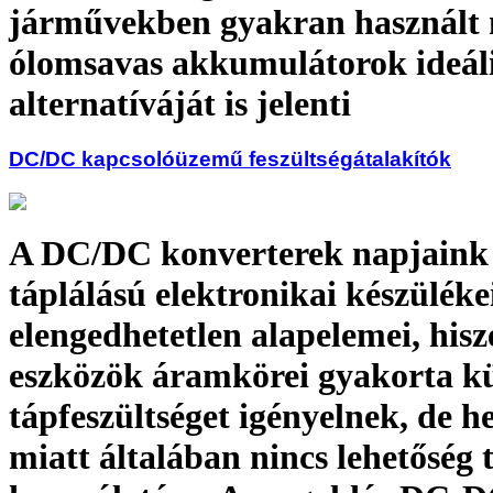
járművekben gyakran használt 
ólomsavas akkumulátorok ideál
alternatíváját is jelenti
DC/DC kapcsolóüzemű feszültségátalakítók
A DC/DC konverterek napjaink 
táplálású elektronikai készülék
elengedhetetlen alapelemei, hisz
eszközök áramkörei gyakorta k
tápfeszültséget igényelnek, de h
miatt általában nincs lehetőség