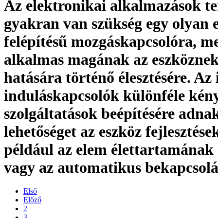
Az elektronikai alkalmazások te
gyakran van szükség egy olyan 
felépítésű mozgáskapcsolóra, m
alkalmas magának az eszköznek
hatására történő élesztésére. Az 
induláskapcsolók különféle kén
szolgáltatások beépítésére adna
lehetőséget az eszköz fejlesztése
például az elem élettartamának 
vagy az automatikus bekapcsolá
Első
Előző
2
3