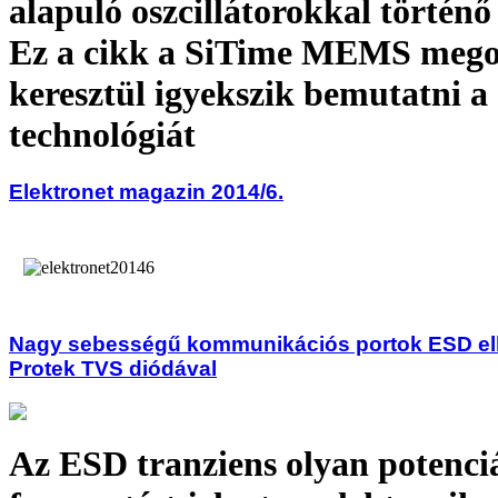
alapuló oszcillátorokkal történő 
Ez a cikk a SiTime MEMS mego
keresztül igyekszik bemutatni a
technológiát
Elektronet magazin 2014/6.
Nagy sebességű kommunikációs portok ESD el
Protek TVS diódával
Az ESD tranziens olyan potenciá