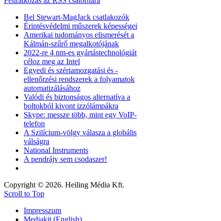
Feliratkozás az RSS csatornára
Bel Stewart-MagJack csatlakozók
Érintésvédelmi műszerek képességei
Amerikai tudományos elismerését a
Kálmán-szűrő megalkotójának
2022-re 4 nm-es gyártástechnológiát
céloz meg az Intel
Egyedi és szériamozgatási és -
ellenőrzési rendszerek a folyamatok
automatizálásához
Valódi és biztonságos alternatíva a
boltokból kivont izzólámpákra
Skype: messze több, mint egy VoIP-
telefon
A Szilícium-völgy válasza a globális
válságra
National Instruments
A pendrájv sem csodaszer!
Copyright © 2026. Heiling Média Kft.
Scroll to Top
Impresszum
Mediakit (English)