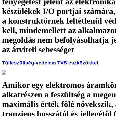
fenyegetést jelent az elektronika
készülékek I/O portjai számára,
a konstruktőrnek feltétlenül vé
kell, mindemellett az alkalmazo
megoldás nem befolyásolhatja j
az átviteli sebességet
Túlfeszültség-védelem TVS eszközökkel
Amikor egy elektromos áramkö
alkatrészen a feszültség a mege
maximális érték fölé növekszik, 
tranziens hosszától és jellegétől 