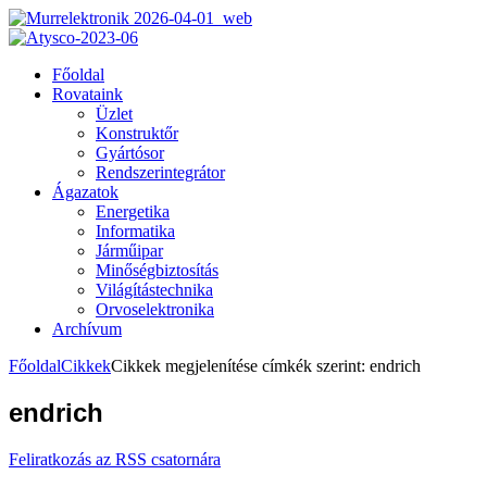
Főoldal
Rovataink
Üzlet
Konstruktőr
Gyártósor
Rendszerintegrátor
Ágazatok
Energetika
Informatika
Járműipar
Minőségbiztosítás
Világítástechnika
Orvoselektronika
Archívum
Főoldal
Cikkek
Cikkek megjelenítése címkék szerint: endrich
endrich
Feliratkozás az RSS csatornára