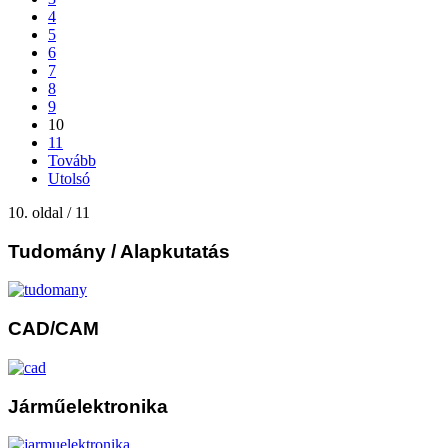
4
5
6
7
8
9
10
11
Tovább
Utolsó
10. oldal / 11
Tudomány
/ Alapkutatás
CAD/CAM
Járműelektronika