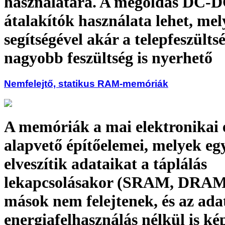
használatára. A megoldás DC-
átalakítók használata lehet, me
segítségével akár a telepfeszülts
nagyobb feszültség is nyerhető
Nemfelejtő, statikus RAM-memóriák
A memóriák a mai elektronikai 
alapvető építőelemei, melyek egy
elveszítik adataikat a táplálás
lekapcsolásakor (SRAM, DRAM
mások nem felejtenek, és az ada
energiafelhasználás nélkül is ké