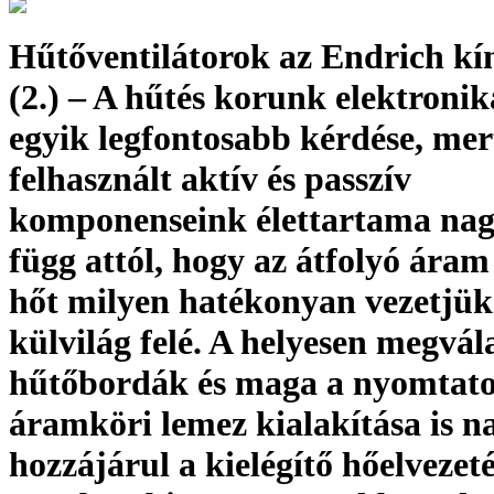
Hűtőventilátorok az Endrich kí
(2.) – A hűtés korunk elektroni
egyik legfontosabb kérdése, mer
felhasznált aktív és passzív
komponenseink élettartama na
függ attól, hogy az átfolyó áram 
hőt milyen hatékonyan vezetjük 
külvilág felé. A helyesen megvál
hűtőbordák és maga a nyomtato
áramköri lemez kialakítása is 
hozzájárul a kielégítő hőelvezet