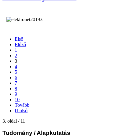
Első
Előző
1
2
3
4
5
6
7
8
9
10
Tovább
Utolsó
3. oldal / 11
Tudomány
/ Alapkutatás