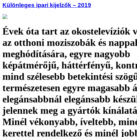
Különleges ipari kijelzők – 2019
Évek óta tart az okostelevíziók 
az otthoni moziszobák és nappa
meghódítására, egyre nagyobb
képátmérőjű, háttérfényű, kont
mind szélesebb betekintési szögű
természetesen egyre magasabb á
elegánsabbnál elegánsabb készü
jelennek meg a gyártók kínálat
Minél vékonyabb, íveltebb, miné
kerettel rendelkező és minél job