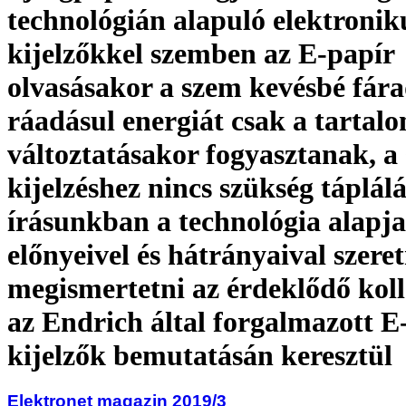
technológián alapuló elektronik
kijelzőkkel szemben az E-papír
olvasásakor a szem kevésbé fára
ráadásul energiát csak a tartal
változtatásakor fogyasztanak, a 
kijelzéshez nincs szükség táplálá
írásunkban a technológia alapja
előnyeivel és hátrányaival szere
megismertetni az érdeklődő koll
az Endrich által forgalmazott E
kijelzők bemutatásán keresztül
Elektronet magazin 2019/3