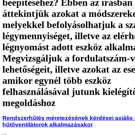
beépítéséhez? Ebben az írásban
áttekintjük azokat a módszereke
melyekkel befolyásolhatjuk a szá
légymennyiséget, illetve az elérh
légnyomást adott eszköz alkalm
Megvizsgáljuk a fordulatszám-v
lehetőségeit, illetve azokat az es
amikor egynél több eszköz
felhasználásával jutunk kielégít
megoldáshoz
Rendszerhűtés méretezésének kérdései axiális
hűtőventilátorok alkalmazásakor