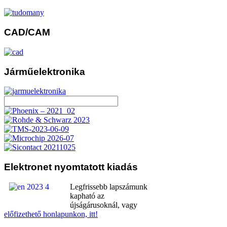
CAD/CAM
Járműelektronika
Elektronet
nyomtatott kiadás
Legfrissebb lapszámunk
kapható az
újságárusoknál, vagy
előfizethető honlapunkon, itt!