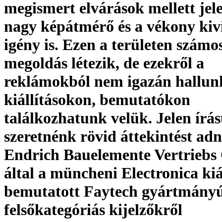
megismert elvárások mellett jel
nagy képátmérő és a vékony kivi
igény is. Ezen a területen számo
megoldás létezik, de ezekről a
reklámokból nem igazán hallun
kiállításokon, bemutatókon
találkozhatunk velük. Jelen ír
szeretnénk rövid áttekintést adn
Endrich Bauelemente Vertrieb
által a müncheni Electronica kiá
bemutatott Faytech gyártmányú
felsőkategóriás kijelzőkről