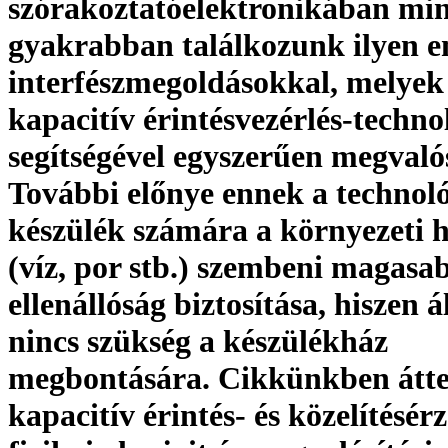
szórakoztatóelektronikában mi
gyakrabban találkozunk ilyen 
interfészmegoldásokkal, melyek
kapacitív érintésvezérlés-techno
segítségével egyszerűen megvaló
További előnye ennek a technol
készülék számára a környezeti 
(víz, por stb.) szembeni magasa
ellenállóság biztosítása, hiszen 
nincs szükség a készülékház
megbontására. Cikkünkben átte
kapacitív érintés- és közelítésér