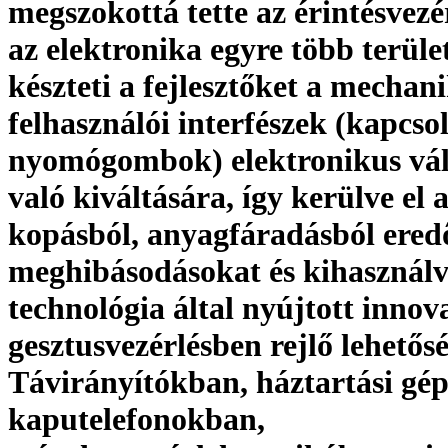
megszokottá tette az érintésvezé
az elektronika egyre több terüle
készteti a fejlesztőket a mechan
felhasználói interfészek (kapcso
nyomógombok) elektronikus vál
való kiváltására, így kerülve el 
kopásból, anyagfáradásból ered
meghibásodásokat és kihasználv
technológia által nyújtott innov
gesztusvezérlésben rejlő lehetős
Távirányítókban, háztartási gé
kaputelefonokban,