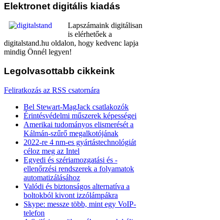
Elektronet
digitális kiadás
Lapszámaink digitálisan
is elérhetőek a
digitalstand.hu oldalon, hogy kedvenc lapja
mindig Önnél legyen!
Legolvasottabb
cikkeink
Feliratkozás az RSS csatornára
Bel Stewart-MagJack csatlakozók
Érintésvédelmi műszerek képességei
Amerikai tudományos elismerését a
Kálmán-szűrő megalkotójának
2022-re 4 nm-es gyártástechnológiát
céloz meg az Intel
Egyedi és szériamozgatási és -
ellenőrzési rendszerek a folyamatok
automatizálásához
Valódi és biztonságos alternatíva a
boltokból kivont izzólámpákra
Skype: messze több, mint egy VoIP-
telefon