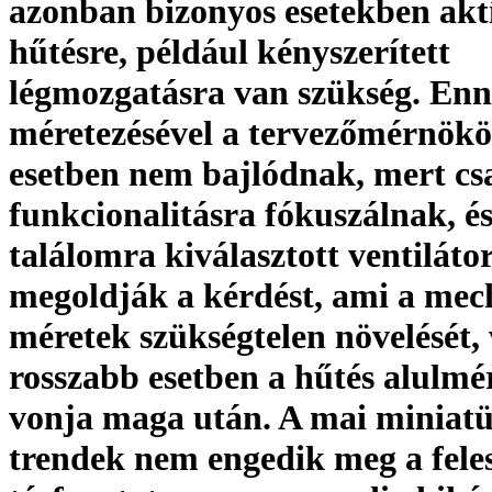
azonban bizonyos esetekben akt
hűtésre, például kényszerített
légmozgatásra van szükség. Enn
méretezésével a tervezőmérnökö
esetben nem bajlódnak, mert cs
funkcionalitásra fókuszálnak, és
találomra kiválasztott ventiláto
megoldják a kérdést, ami a mec
méretek szükségtelen növelését,
rosszabb esetben a hűtés alulmé
vonja maga után. A mai miniatü
trendek nem engedik meg a feles