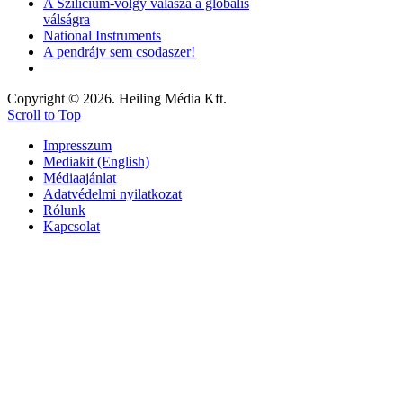
A Szilícium-völgy válasza a globális
válságra
National Instruments
A pendrájv sem csodaszer!
Copyright © 2026. Heiling Média Kft.
Scroll to Top
Impresszum
Mediakit (English)
Médiaajánlat
Adatvédelmi nyilatkozat
Rólunk
Kapcsolat