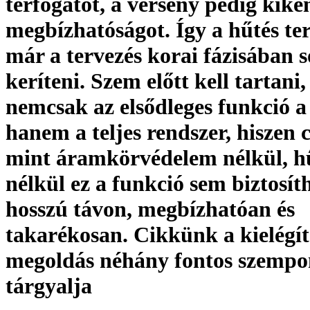
térfogatot, a verseny pedig kikén
megbízhatóságot. Így a hűtés te
már a tervezés korai fázisában s
keríteni. Szem előtt kell tartani
nemcsak az elsődleges funkció a 
hanem a teljes rendszer, hiszen 
mint áramkörvédelem nélkül, h
nélkül ez a funkció sem biztosít
hosszú távon, megbízhatóan és
takarékosan. Cikkünk a kielégít
megoldás néhány fontos szempo
tárgyalja