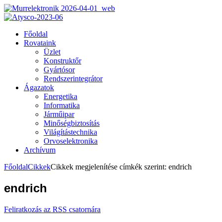
Főoldal
Rovataink
Üzlet
Konstruktőr
Gyártósor
Rendszerintegrátor
Ágazatok
Energetika
Informatika
Járműipar
Minőségbiztosítás
Világítástechnika
Orvoselektronika
Archívum
Főoldal
Cikkek
Cikkek megjelenítése címkék szerint: endrich
endrich
Feliratkozás az RSS csatornára