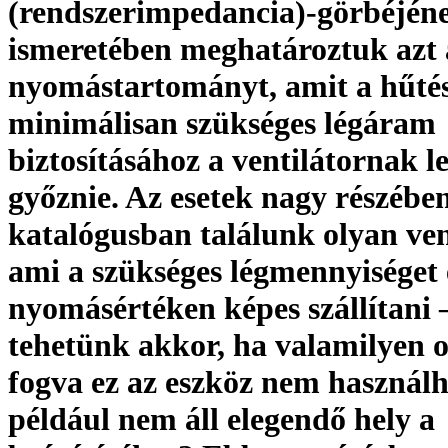
(rendszerimpedancia)-görbéjén
ismeretében meghatároztuk azt 
nyomástartományt, amit a hűté
minimálisan szükséges légáram
biztosításához a ventilátornak le
győznie. Az esetek nagy részében
katalógusban találunk olyan ven
ami a szükséges légmennyiséget
nyomásértéken képes szállítani 
tehetünk akkor, ha valamilyen 
fogva ez az eszköz nem használh
például nem áll elegendő hely a