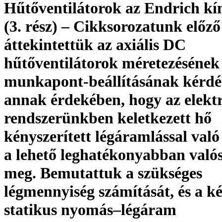
Hűtőventilátorok az Endrich kí
(3. rész) – Cikksorozatunk előző
áttekintettük az axiális DC
hűtőventilátorok méretezésének
munkapont-beállításának kérdés
annak érdekében, hogy az elekt
rendszerünkben keletkezett hő
kényszerített légáramlással való
a lehető leghatékonyabban való
meg. Bemutattuk a szükséges
légmennyiség számítását, és a k
statikus nyomás–légáram