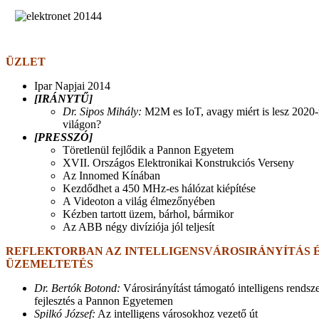
ÜZLET
Ipar Napjai 2014
[IRÁNYTŰ]
Dr. Sipos Mihály:
M2M es IoT, avagy miért is lesz 2020-
világon?
[PRESSZÓ]
Töretlenül fejlődik a Pannon Egyetem
XVII. Országos Elektronikai Konstrukciós Verseny
Az Innomed Kínában
Kezdődhet a 450 MHz-es hálózat kiépítése
A Videoton a világ élmezőnyében
Kézben tartott üzem, bárhol, bármikor
Az ABB négy divíziója jól teljesít
REFLEKTORBAN AZ INTELLIGENSVÁROSIRÁNYÍTÁS 
ÜZEMELTETÉS
Dr. Bertók Botond:
Városirányítást támogató intelligens rendsze
fejlesztés a Pannon Egyetemen
Spilkó József:
Az intelligens városokhoz vezető út