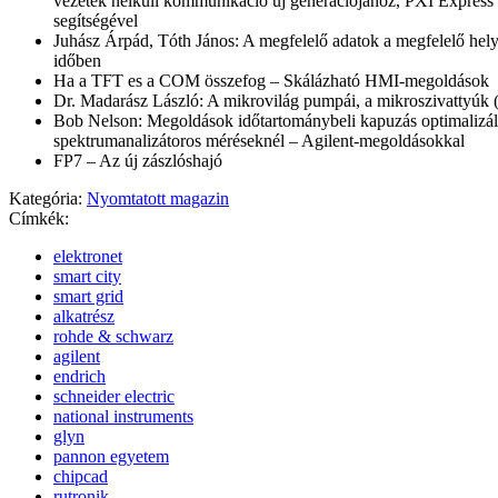
vezetek nélküli kommunikáció új generációjához, PXI Expre
segítségével
Juhász Árpád, Tóth János: A megfelelő adatok a megfelelő hely
időben
Ha a TFT es a COM összefog – Skálázható HMI-megoldások
Dr. Madarász László: A mikrovilág pumpái, a mikroszivattyúk (
Bob Nelson: Megoldások időtartománybeli kapuzás optimalizál
spektrumanalizátoros méréseknél – Agilent-megoldásokkal
FP7 – Az új zászlóshajó
Kategória:
Nyomtatott magazin
Címkék:
elektronet
smart city
smart grid
alkatrész
rohde & schwarz
agilent
endrich
schneider electric
national instruments
glyn
pannon egyetem
chipcad
rutronik