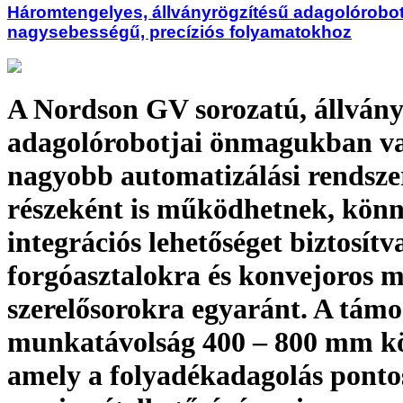
Háromtengelyes, állványrögzítésű adagolórobo
nagysebességű, precíziós folyamatokhoz
A Nordson GV sorozatú, állvány
adagolórobotjai önmagukban v
nagyobb automatizálási rendsze
részeként is működhetnek, kön
integrációs lehetőséget biztosítv
forgóasztalokra és konvejoros 
szerelősorokra egyaránt. A támo
munkatávolság 400 – 800 mm kö
amely a folyadékadagolás ponto