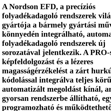
A Nordson EFD, a precíziós
folyadékadagoló rendszerek vilá
gyártója a bármely gyártási mű
könnyedén integrálható, automa
folyadékadagoló rendszerek új
sorozatával jelentkezik. A PRO-
képfeldolgozást és a lézeres
magasságérzékelést a zárt hurk
kódolással integrálva teljes kör
automatizált megoldást kínál, 
gyorsan rendszerbe állítható, e
programozható és működtethető