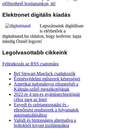
előfizethető honlapunkon, itt!
Elektronet
digitális kiadás
Lapszámaink digitálisan
is elérhetőek a
digitalstand.hu oldalon, hogy kedvenc lapja
mindig Önnél legyen!
Legolvasottabb
cikkeink
Feliratkozás az RSS csatornára
Bel Stewart-MagJack csatlakozók
Érintésvédelmi műszerek képességei
Amerikai tudományos elismerését a
Kálmán-szűrő megalkotójának
2022-re 4 nm-es gyártástechnológiát
céloz meg az Intel
Egyedi és szériamozgatási és -
ellenőrzési rendszerek a folyamatok
automatizálásához
Valódi és biztonságos alternatíva a
boltokból kivont izzólámpákra