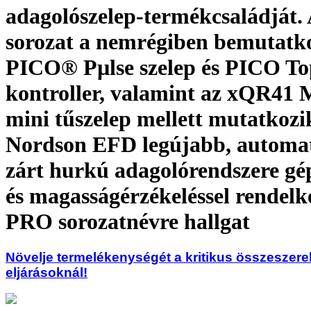
adagolószelep-termékcsaládját. 
sorozat a nemrégiben bemutatk
PICO® Pµlse szelep és PICO T
kontroller, valamint az xQR41 
mini tűszelep mellett mutatkozi
Nordson EFD legújabb, automat
zárt hurkú adagolórendszere gép
és magasságérzékeléssel rendelke
PRO sorozatnévre hallgat
Növelje termelékenységét a kritikus összeszere
eljárásoknál!