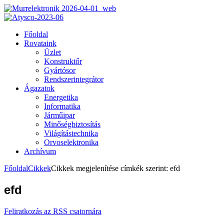
Főoldal
Rovataink
Üzlet
Konstruktőr
Gyártósor
Rendszerintegrátor
Ágazatok
Energetika
Informatika
Járműipar
Minőségbiztosítás
Világítástechnika
Orvoselektronika
Archívum
Főoldal
Cikkek
Cikkek megjelenítése címkék szerint: efd
efd
Feliratkozás az RSS csatornára