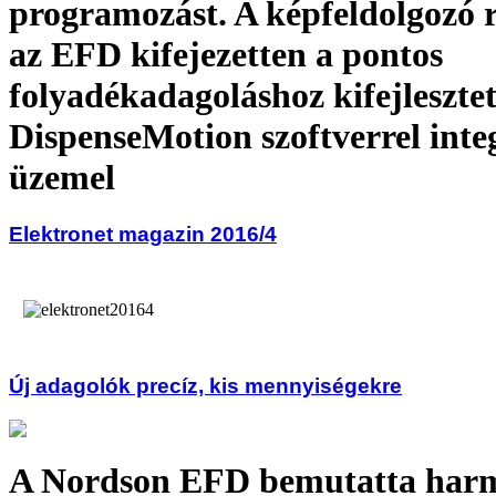
programozást. A képfeldolgozó r
az EFD kifejezetten a pontos
folyadékadagoláshoz kifejlesztet
DispenseMotion szoftverrel inte
üzemel
Elektronet magazin 2016/4
Új adagolók precíz, kis mennyiségekre
A Nordson EFD bemutatta har