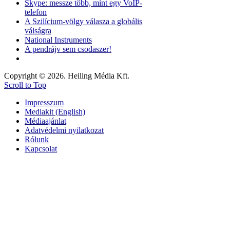
Skype: messze több, mint egy VoIP-
telefon
A Szilícium-völgy válasza a globális
válságra
National Instruments
A pendrájv sem csodaszer!
Copyright © 2026. Heiling Média Kft.
Scroll to Top
Impresszum
Mediakit (English)
Médiaajánlat
Adatvédelmi nyilatkozat
Rólunk
Kapcsolat