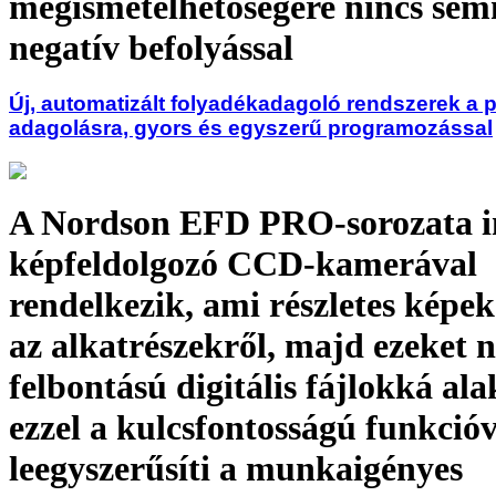
megismételhetőségére nincs sem
negatív befolyással
Új, automatizált folyadékadagoló rendszerek a 
adagolásra, gyors és egyszerű programozással
A Nordson EFD PRO-sorozata in
képfeldolgozó CCD-kamerával
rendelkezik, ami részletes képek
az alkatrészekről, majd ezeket 
felbontású digitális fájlokká alak
ezzel a kulcsfontosságú funkcióv
leegyszerűsíti a munkaigényes