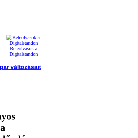
Beleolvasok a
Digitalstandon
ar változásait
nyos
 a