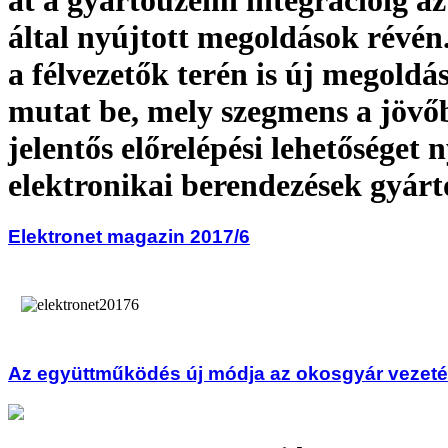
át a gyártóüzemi integrációig 
által nyújtott megoldások révé
a félvezetők terén is új megoldá
mutat be, mely szegmens a jövő
jelentős előrelépési lehetőséget 
elektronikai berendezések gyár
Elektronet magazin 2017/6
Az együttműködés új módja az okosgyár vezet