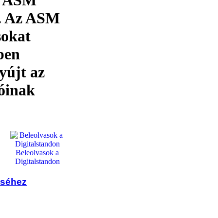
az ASM
n. Az ASM
sokat
ben
nyújt az
tóinak
Beleolvasok a
Digitalstandon
éséhez