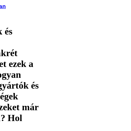
ban
 és
nkrét
et ezek a
ogyan
gyártók és
cégek
ezeket már
i? Hol