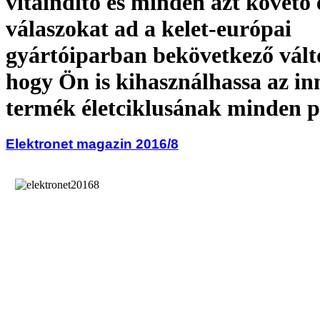
vitaindító és minden azt követő 
válaszokat ad a kelet-európai
gyártóiparban bekövetkező vált
hogy Ön is kihasználhassa az in
termék életciklusának minden 
Elektronet magazin 2016/8