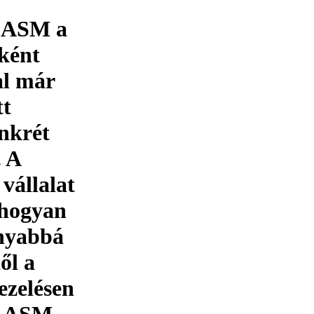
z ASM a
eként
al már
tt
onkrét
. A
vállalat
 hogyan
onyabbá
ől a
ezelésen