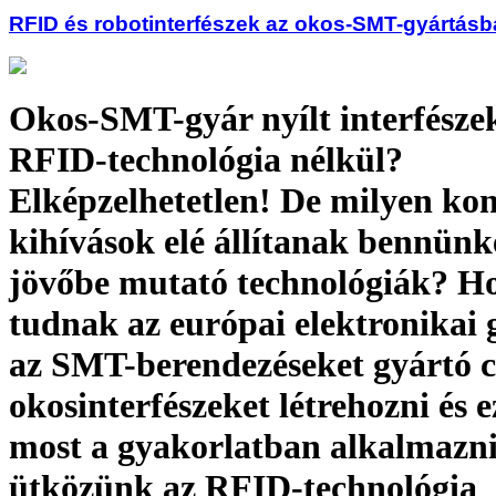
RFID és robotinterfészek az okos-SMT-gyártás
Okos-SMT-gyár nyílt interfészek
RFID-technológia nélkül?
Elképzelhetetlen! De milyen ko
kihívások elé állítanak bennünk
jövőbe mutató technológiák? H
tudnak az európai elektronikai 
az SMT-berendezéseket gyártó 
okosinterfészeket létrehozni és 
most a gyakorlatban alkalmazn
ütközünk az RFID-technológia