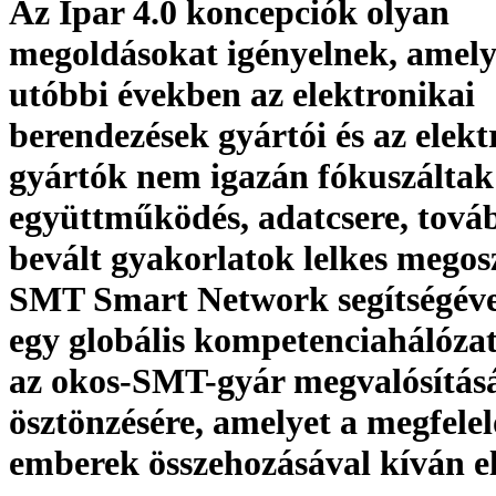
Az Ipar 4.0 koncepciók olyan
megoldásokat igényelnek, amely
utóbbi években az elektronikai
berendezések gyártói és az elekt
gyártók nem igazán fókuszáltak:
együttműködés, adatcsere, tová
bevált gyakorlatok lelkes megos
SMT Smart Network segítségév
egy globális kompetenciahálózato
az okos-SMT-gyár megvalósítás
ösztönzésére, amelyet a megfelel
emberek összehozásával kíván e