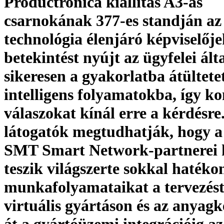
Productronica kiállítás A3-as
csarnokának 377-es standján a
technológia élenjáró képviselőj
betekintést nyújt az ügyfelei ált
sikeresen a gyakorlatba átültete
intelligens folyamatokba, így k
válaszokat kínál erre a kérdésre
látogatók megtudhatják, hogy a 
SMT Smart Network-partnerei
teszik világszerte sokkal haték
munkafolyamataikat a tervezést
virtuális gyártáson és az anyagk