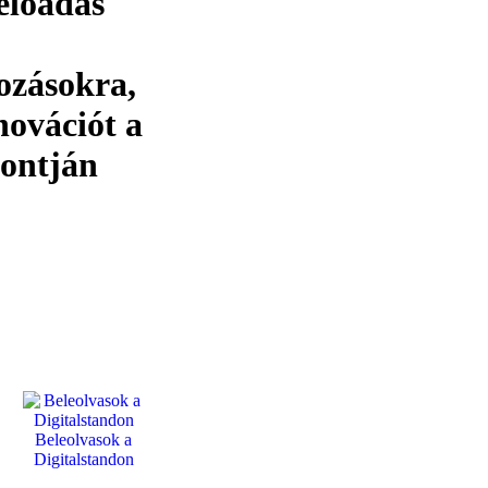
előadás
ozásokra,
novációt a
pontján
Beleolvasok a
Digitalstandon