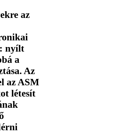
ekre az
ronikai
 nyílt
bbá a
ztása. Az
el az ASM
t létesít
ának
ő
lérni