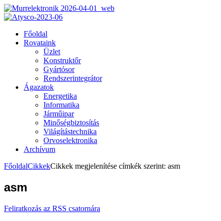
Főoldal
Rovataink
Üzlet
Konstruktőr
Gyártósor
Rendszerintegrátor
Ágazatok
Energetika
Informatika
Járműipar
Minőségbiztosítás
Világítástechnika
Orvoselektronika
Archívum
Főoldal
Cikkek
Cikkek megjelenítése címkék szerint: asm
asm
Feliratkozás az RSS csatornára