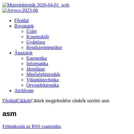
Főoldal
Rovataink
Üzlet
Konstruktőr
Gyártósor
Rendszerintegrátor
Ágazatok
Energetika
Informatika
Járműipar
Minőségbiztosítás
Világítástechnika
Orvoselektronika
Archívum
Főoldal
Cikkek
Cikkek megjelenítése címkék szerint: asm
asm
Feliratkozás az RSS csatornára