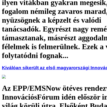
ilyen vitákban gyakran megesik
fogalom némileg zavaros marad
nyüzsögnek a képzelt és valódi
tanácsadók. Egyrészt nagy rem
támasztanak, másrészt aggodal
félelmek is felmerülnek. Ezek a 
folytatódni fognak...
Kiválóan sikerült az első magyarországi Innov
Az EPP/EMSNow ötéves rendezv
InnovációsFórum idén először i
világ körüli útra. Elsőként Bud