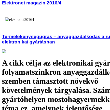
Elektronet magazin 2016/4
Termelékenységugrás – anyaggazdálkodás a r
elektronikai gyártásban
A cikk célja az elektronikai gyár
folyamatszinkron anyaggazdálk
szemben támasztott növekvő
követelmények tárgyalása. Szá
gyártóhelyen mostohagyermekké
téma ez, amelynek jelentősége