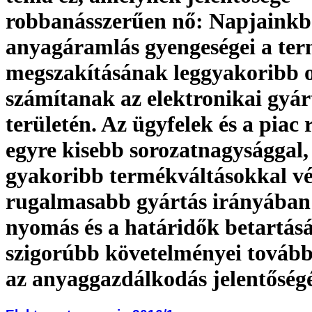
robbanásszerűen nő: Napjainkb
anyagáramlás gyengeségei a ter
megszakításának leggyakoribb 
számítanak az elektronikai gyár
területén. Az ügyfelek és a piac 
egyre kisebb sorozatnagysággal,
gyakoribb termékváltásokkal vé
rugalmasabb gyártás irányában 
nyomás és a határidők betartá
szigorúbb követelményei tovább
az anyaggazdálkodás jelentőség