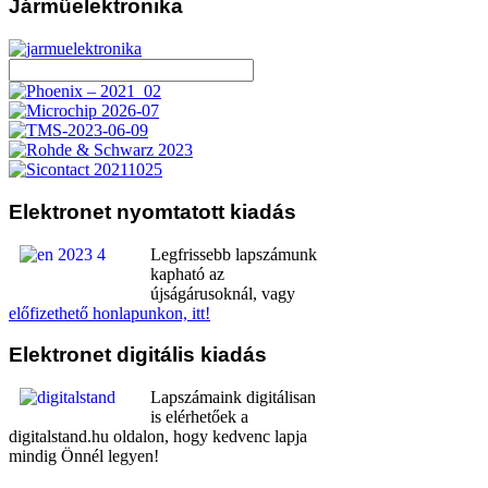
Járműelektronika
Elektronet
nyomtatott kiadás
Legfrissebb lapszámunk
kapható az
újságárusoknál, vagy
előfizethető honlapunkon, itt!
Elektronet
digitális kiadás
Lapszámaink digitálisan
is elérhetőek a
digitalstand.hu oldalon, hogy kedvenc lapja
mindig Önnél legyen!