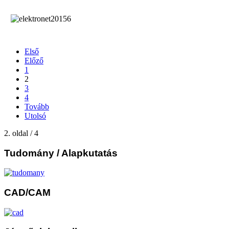
Első
Előző
1
2
3
4
Tovább
Utolsó
2. oldal / 4
Tudomány
/ Alapkutatás
CAD/CAM