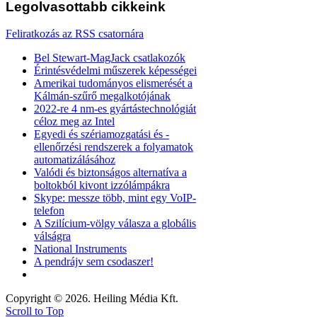
Legolvasottabb
cikkeink
Feliratkozás az RSS csatornára
Bel Stewart-MagJack csatlakozók
Érintésvédelmi műszerek képességei
Amerikai tudományos elismerését a
Kálmán-szűrő megalkotójának
2022-re 4 nm-es gyártástechnológiát
céloz meg az Intel
Egyedi és szériamozgatási és -
ellenőrzési rendszerek a folyamatok
automatizálásához
Valódi és biztonságos alternatíva a
boltokból kivont izzólámpákra
Skype: messze több, mint egy VoIP-
telefon
A Szilícium-völgy válasza a globális
válságra
National Instruments
A pendrájv sem csodaszer!
Copyright © 2026. Heiling Média Kft.
Scroll to Top