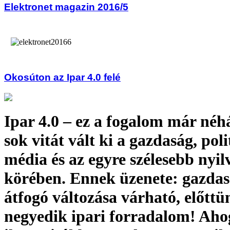
Elektronet magazin 2016/5
Okosúton az Ipar 4.0 felé
Ipar 4.0 – ez a fogalom már néh
sok vitát vált ki a gazdaság, poli
média és az egyre szélesebb nyi
körében. Ennek üzenete: gazda
átfogó változása várható, előttü
negyedik ipari forradalom! Aho