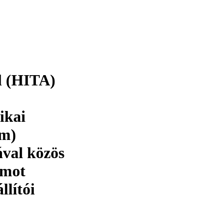
l (HITA)
ikai
m)
ával közös
umot
llítói