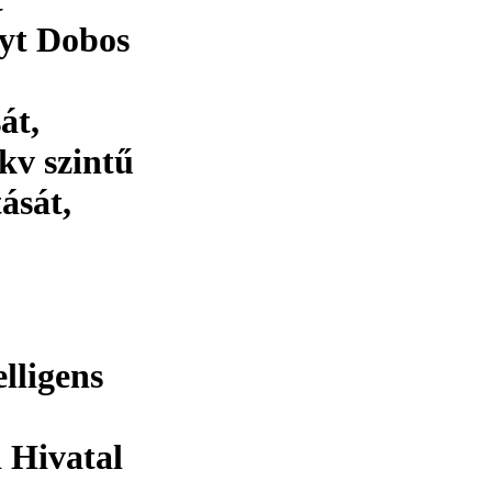
nyt Dobos
át,
kv szintű
ását,
elligens
 Hivatal