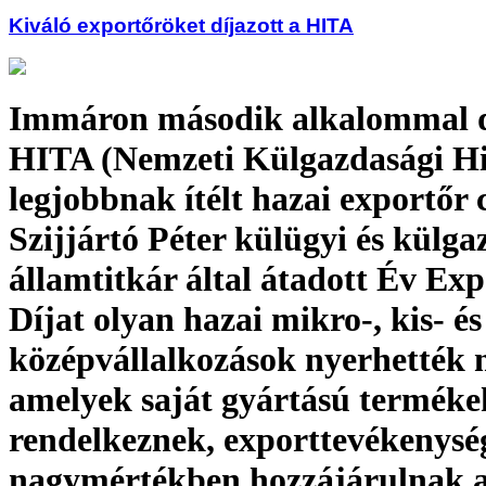
Kiváló exportőröket díjazott a HITA
Immáron második alkalommal d
HITA (Nemzeti Külgazdasági Hi
legjobbnak ítélt hazai exportőr 
Szijjártó Péter külügyi és külga
államtitkár által átadott Év Ex
Díjat olyan hazai mikro-, kis- és
középvállalkozások nyerhették 
amelyek saját gyártású terméke
rendelkeznek, exporttevékenysé
nagymértékben hozzájárulnak 