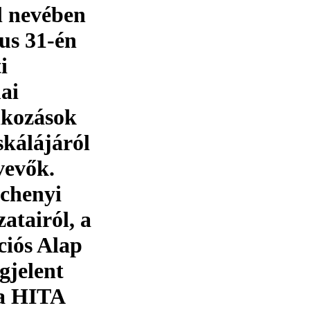
l nevében
us 31-én
i
ai
lkozások
skálájáról
vevők.
échenyi
zatairól, a
ciós Alap
gjelent
 a HITA