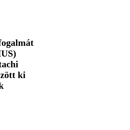
 fogalmát
HUS)
tachi
zött ki
k