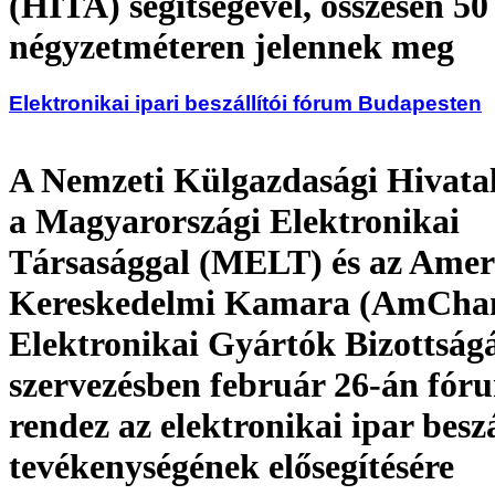
(HITA) segítségével, összesen 50
négyzetméteren jelennek meg
Elektronikai ipari beszállítói fórum Budapesten
A Nemzeti Külgazdasági Hivata
a Magyarországi Elektronikai
Társasággal (MELT) és az Amer
Kereskedelmi Kamara (AmCha
Elektronikai Gyártók Bizottság
szervezésben február 26-án fór
rendez az elektronikai ipar beszá
tevékenységének elősegítésére