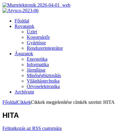
Főoldal
Rovataink
Üzlet
Konstruktőr
Gyártósor
Rendszerintegrátor
Ágazatok
Energetika
Informatika
Járműipar
Minőségbiztosítás
Világítástechnika
Orvoselektronika
Archívum
Főoldal
Cikkek
Cikkek megjelenítése címkék szerint: HITA
HITA
Feliratkozás az RSS csatornára