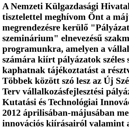
A Nemzeti Külgazdasági Hivata
tisztelettel meghívom Önt a máj
megrendezésre kerülő "Pályázat
szeminárium" elnevezésű szakm
programunkra, amelyen a válla
számára kiírt pályázatok széles 
kaphatnak tájékoztatást a részt
Többek között szó lesz az Új Sz
Terv vállalkozásfejlesztési pályá
Kutatási és Technológiai Innová
2012 áprilisában-májusában me
innovációs kiírásairól valamint