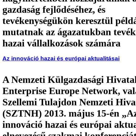
gazdaság fejlődéséhez, és
tevékenységükön keresztül péld
mutatnak az ágazatukban tevé
hazai vállalkozások számára
Az innováció hazai és európai aktualitásai
A Nemzeti Külgazdasági Hivata
Enterprise Europe Network, val
Szellemi Tulajdon Nemzeti Hiva
(SZTNH) 2013. május 15-én „A
innováció hazai és európai aktua
elnevezésű szakmai konferenciá