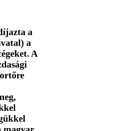
íjazta a
vatal) a
cégeket. A
zdasági
portőre
meg,
kkel
gükkel
a magyar