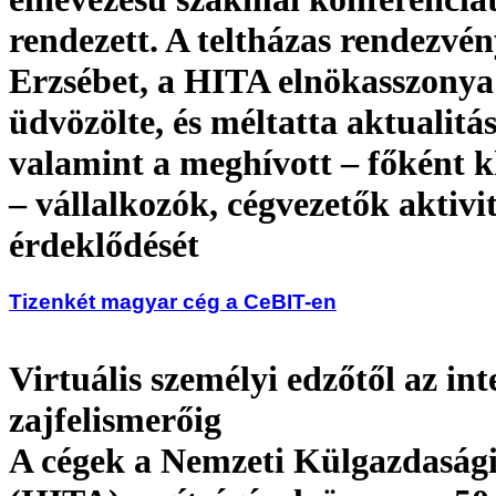
rendezett. A teltházas rendezvé
Erzsébet, a HITA elnökasszonya
üdvözölte, és méltatta aktualitás
valamint a meghívott – főként k
– vállalkozók, cégvezetők aktivit
érdeklődését
Tizenkét magyar cég a CeBIT-en
Virtuális személyi edzőtől az int
zajfelismerőig
A cégek a Nemzeti Külgazdasági