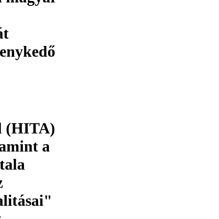
át
kenykedő
l (HITA)
amint a
tala
z
litásai"
t