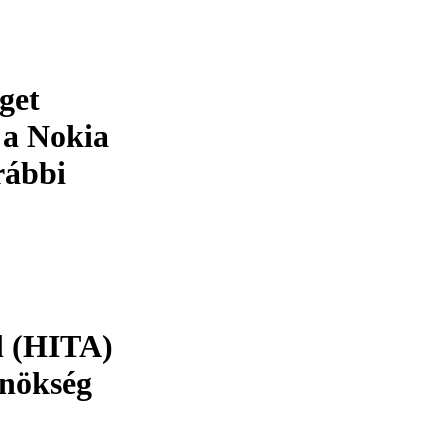
get
 a Nokia
rábbi
l (HITA)
ynökség