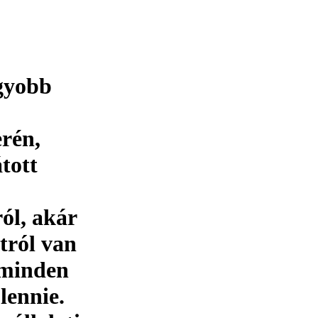
gyobb
erén,
tott
ól, akár
tról van
l minden
lennie.