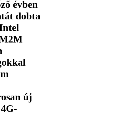
lőző évben
atát dobta
Intel
z M2M
n
gokkal
com
osan új
 4G-