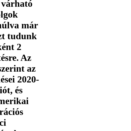
 várható
olgok
 múlva már
zt tudunk
ként 2
tésre. Az
szerint az
ései 2020-
ót, és
amerikai
rációs
ci