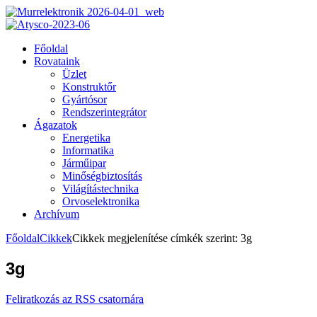
Főoldal
Rovataink
Üzlet
Konstruktőr
Gyártósor
Rendszerintegrátor
Ágazatok
Energetika
Informatika
Járműipar
Minőségbiztosítás
Világítástechnika
Orvoselektronika
Archívum
Főoldal
Cikkek
Cikkek megjelenítése címkék szerint: 3g
3g
Feliratkozás az RSS csatornára