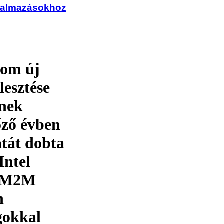
lkalmazásokhoz
com új
lesztése
knek
lőző évben
atát dobta
Intel
z M2M
n
gokkal