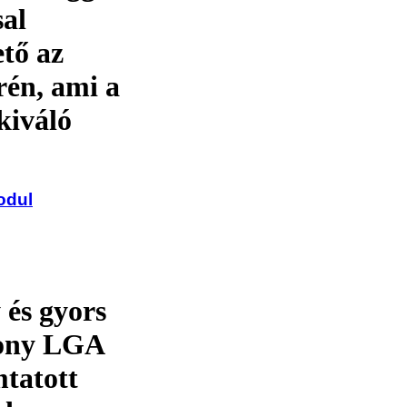
sal
tő az
én, ami a
kiváló
odul
és gyors
kony LGA
tatott