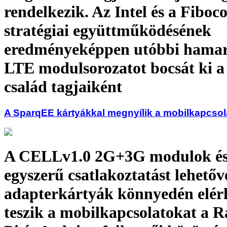
rendelkezik. Az Intel és a Fibo
stratégiai együttműködésének
eredményeképpen utóbbi hamar
LTE modulsorozatot bocsát ki a
család tagjaiként
A SparqEE kártyákkal megnyílik a mobilkapcsol
A CELLv1.0 2G+3G modulok és
egyszerű csatlakoztatást lehetőv
adapterkártyák könnyedén elér
teszik a mobilkapcsolatokat a 