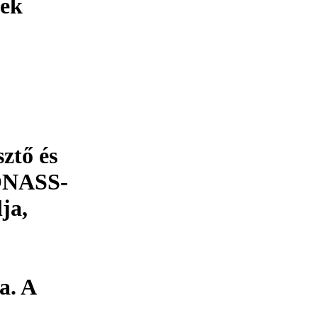
gek
ztő és
LONASS-
ja,
a. A