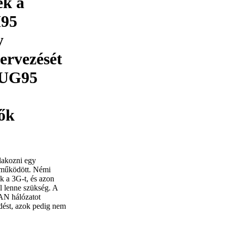
ek a
M95
y
ervezését
z UG95
tők
lakozni egy
 működött. Némi
k a 3G-t, és azon
l lenne szükség. A
LAN hálózatot
dést, azok pedig nem