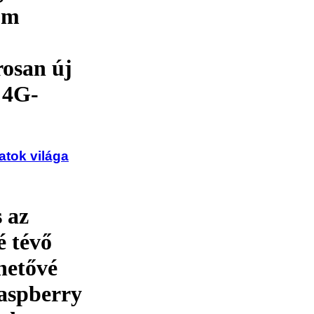
com
osan új
 4G-
atok világa
 az
é tévő
hetővé
Raspberry