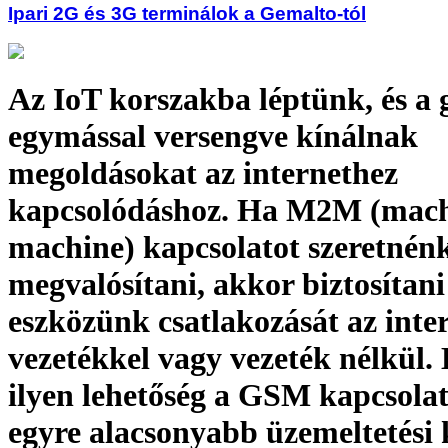
Ipari 2G és 3G terminálok a Gemalto-tól
Az IoT korszakba léptünk, és a 
egymással versengve kínálnak
megoldásokat az internethez
kapcsolódáshoz. Ha M2M (mach
machine) kapcsolatot szeretnén
megvalósítani, akkor biztosítani 
eszközünk csatlakozását az inte
vezetékkel vagy vezeték nélkül.
ilyen lehetőség a GSM kapcsola
egyre alacsonyabb üzemeltetési 