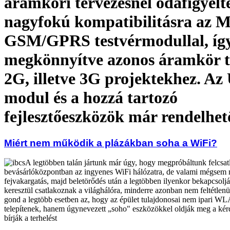
áramköri tervezésnél odafigyelt
nagyfokú kompatibilitásra az 
GSM/GPRS testvérmodullal, íg
megkönnyítve azonos áramkör t
2G, illetve 3G projektekhez. A
modul és a hozzá tartozó
fejlesztőeszközök már rendelhe
Miért nem működik a plázákban soha a WiFi?
A legtöbben talán jártunk már úgy, hogy megpróbáltunk felcsat
bevásárlóközpontban az ingyenes WiFi hálózatra, de valami mégsem
fejvakargatás, majd beletörődés után a legtöbben ilyenkor bekapcsoljá
keresztül csatlakoznak a világhálóra, minderre azonban nem feltétlenü
gond a legtöbb esetben az, hogy az épület tulajdonosai nem ipari W
telepítenek, hanem úgynevezett „soho" eszközökkel oldják meg a kér
bírják a terhelést