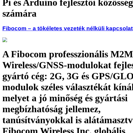
Pi és Arduino fejlesztői közössé
számára
Fibocom – a tökéletes vezeték nélküli kapcsolat
A Fibocom professzionális M2M
Wireless/GNSS-modulokat fejles
gyártó cég: 2G, 3G és GPS/G
modulok széles választékát kínál
melyet a jó minőség és gyártási
megbízhatóság jellemez,
tanúsítványokkal is alátámasztv
Fibocom Wireless Inc. globális