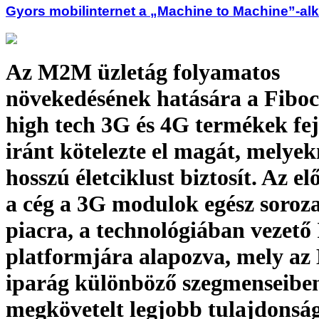
Gyors mobilinternet a „Machine to Machine”-a
Az M2M üzletág folyamatos
növekedésének hatására a Fibo
high tech 3G és 4G termékek fej
iránt kötelezte el magát, melye
hosszú életciklust biztosít. Az e
a cég a 3G modulok egész soroz
piacra, a technológiában vezető 
platformjára alapozva, mely a
iparág különböző szegmenseibe
megkövetelt legjobb tulajdonsá