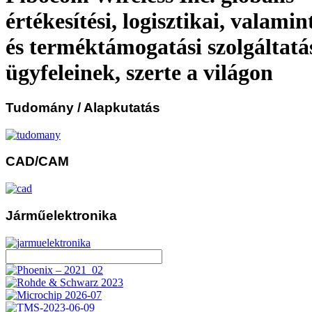
értékesítési, logisztikai, valamin
és termék­támogatási szolgáltatá
ügyfeleinek, szerte a világon
Tudomány
/ Alapkutatás
CAD/CAM
Járműelektronika