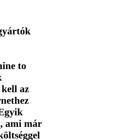
gyártók
ine to
k
kell az
rnethez
 Egyik
t, ami már
költséggel