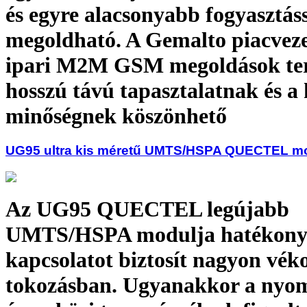
és egyre alacsonyabb fogyasztás
megoldható. A Gemalto piacveze
ipari M2M GSM megoldások ter
hosszú távú tapasztalatnak és a 
minőségnek köszönhető
UG95 ultra kis méretű UMTS/HSPA QUECTEL m
Az UG95 QUECTEL legújabb
UMTS/HSPA modulja hatékony 
kapcsolatot biztosít nagyon vé
tokozásban. Ugyanakkor a nyom