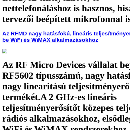
nettelefonáláshoz is hasznos, hi
tervezői beépített mikrofonnal is
Az RFMD nagy hatásfokú, lineáris teljesítményerő
be WiFi és WiMAX alkalmazásokhoz
Az RF Micro Devices vállalat be
RF5602 típusszámú, nagy hatás
nagy linearitású teljesítményerő
termékét.A 2 GHz-es lineáris
teljesítményerősítőt közepes tel
rádiós alkalmazásokhoz, elsődle
WiFi és WiMAX rendszerekhez