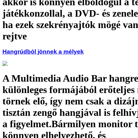
akkor is könnyen elboldogul a té
játékkonzollal, a DVD- és zenele
ha ezek szekrényajtók mögé va
rejtve
Hangrúdból jönnek a mélyek
A Multimedia Audio Bar hangre
különleges formájából erőteljes
törnek elő, így nem csak a dizáj
tisztán zengő hangjával is felhí
a figyelmet.Bármilyen monitor 
könnyen elhelyezhető, és