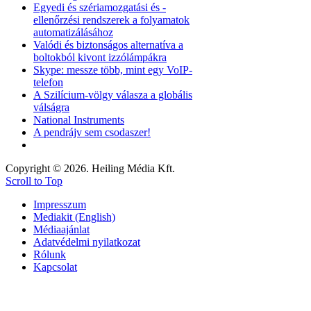
Egyedi és szériamozgatási és -
ellenőrzési rendszerek a folyamatok
automatizálásához
Valódi és biztonságos alternatíva a
boltokból kivont izzólámpákra
Skype: messze több, mint egy VoIP-
telefon
A Szilícium-völgy válasza a globális
válságra
National Instruments
A pendrájv sem csodaszer!
Copyright © 2026. Heiling Média Kft.
Scroll to Top
Impresszum
Mediakit (English)
Médiaajánlat
Adatvédelmi nyilatkozat
Rólunk
Kapcsolat