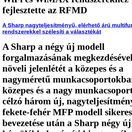
fejlesztette az RFMD
A Sharp nagyteljesítményű, elérhető árú multif
rendszerekkel szélesíti a választékát
A Sharp a négy új modell
forgalmazásának megkezdésével
növeli jelenlétét a közepes és a
nagyméretű munkacsoportokba
közepes és a nagy munkacsopor
célzó három új, nagyteljesítmén
fekete-fehér MFP modell sikeres
bevezetése után a Sharp négy új