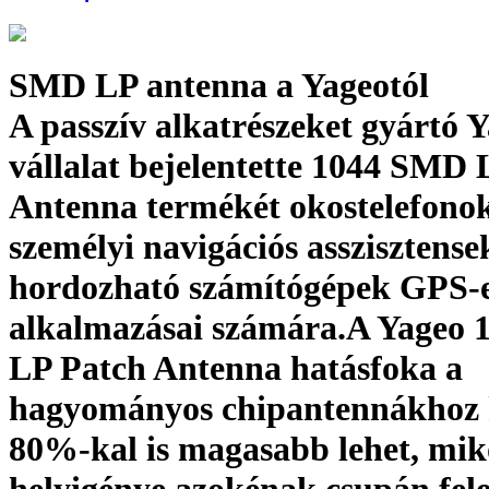
SMD LP antenna a Yageotól
A passzív alkatrészeket gyártó 
vállalat bejelentette 1044 SMD
Antenna termékét okostelefonok
személyi navigációs asszisztense
hordozható számítógépek GPS-
alkalmazásai számára.A Yageo
LP Patch Antenna hatásfoka a
hagyományos chipantennákhoz 
80%-kal is magasabb lehet, mi
helyigénye azokénak csupán fel