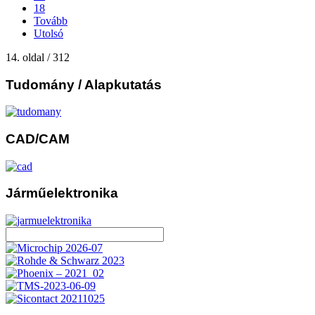
18
Tovább
Utolsó
14. oldal / 312
Tudomány
/ Alapkutatás
CAD/CAM
Járműelektronika