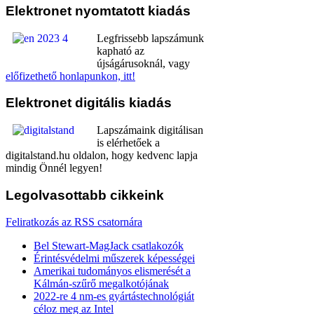
Elektronet
nyomtatott kiadás
Legfrissebb lapszámunk
kapható az
újságárusoknál, vagy
előfizethető honlapunkon, itt!
Elektronet
digitális kiadás
Lapszámaink digitálisan
is elérhetőek a
digitalstand.hu oldalon, hogy kedvenc lapja
mindig Önnél legyen!
Legolvasottabb
cikkeink
Feliratkozás az RSS csatornára
Bel Stewart-MagJack csatlakozók
Érintésvédelmi műszerek képességei
Amerikai tudományos elismerését a
Kálmán-szűrő megalkotójának
2022-re 4 nm-es gyártástechnológiát
céloz meg az Intel