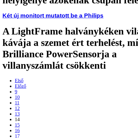
Két új monitort mutatott be a Philips
A LightFrame halványkéken vil
kávája a szemet ért terhelést, m
Brilliance PowerSensorja a
villanyszámlát csökkenti
Első
Előző
9
10
11
12
13
14
15
16
17