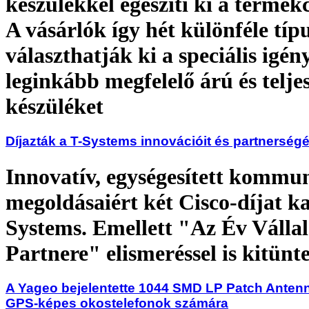
készülékkel egészíti ki a termék
A vásárlók így hét különféle típ
választhatják ki a speciális igé
leginkább megfelelő árú és telj
készüléket
Díjazták a T-Systems innovációit és partnerségé
Innovatív, egységesített kommu
megoldásaiért két Cisco-díjat ka
Systems. Emellett "Az Év Vállal
Partnere" elismeréssel is kitünt
A Yageo bejelentette 1044 SMD LP Patch Anten
GPS-képes okostelefonok számára