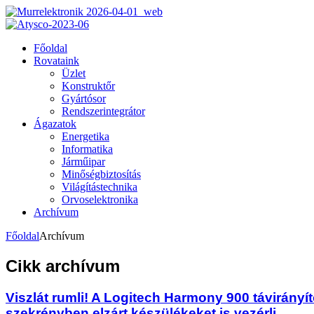
Főoldal
Rovataink
Üzlet
Konstruktőr
Gyártósor
Rendszerintegrátor
Ágazatok
Energetika
Informatika
Járműipar
Minőségbiztosítás
Világítástechnika
Orvoselektronika
Archívum
Főoldal
Archívum
Cikk archívum
Viszlát rumli! A Logitech Harmony 900 távirányít
szekrényben elzárt készülékeket is vezérli