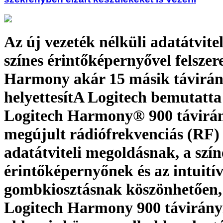
Az új vezeték nélküli adatátvitel
színes érintőképernyővel felszere
Harmony akár 15 másik távirány
helyettesítA Logitech bemutatta
Logitech Harmony® 900 távirány
megújult rádiófrekvenciás (RF)
adatátviteli megoldásnak, a szín
érintőképernyőnek és az intuití
gombkiosztásnak köszönhetően,
Logitech Harmony 900 távirány