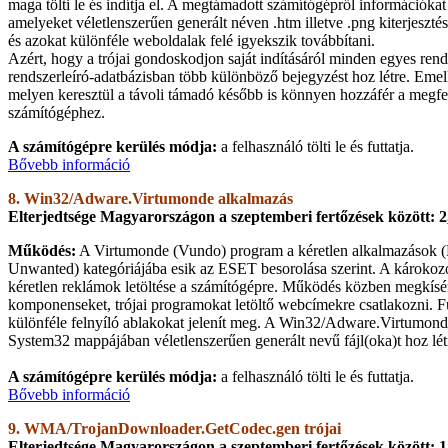
maga tölti le és indítja el. A megtámadott számítógépről információkat
amelyeket véletlenszerűen generált néven .htm illetve .png kiterjesztésű
és azokat különféle weboldalak felé igyekszik továbbítani.
Azért, hogy a trójai gondoskodjon saját indításáról minden egyes rends
rendszerleíró-adatbázisban több különböző bejegyzést hoz létre. Emellet
melyen keresztül a távoli támadó később is könnyen hozzáfér a megfe
számítógéphez.
A számítógépre kerülés módja:
a felhasználó tölti le és futtatja.
Bővebb információ
8. Win32/Adware.Virtumonde alkalmazás
Elterjedtsége Magyarországon a szeptemberi fertőzések között: 
Működés:
A Virtumonde (Vundo) program a kéretlen alkalmazások (P
Unwanted) kategóriájába esik az ESET besorolása szerint. A károkozó
kéretlen reklámok letöltése a számítógépre. Működés közben megkísé
komponenseket, trójai programokat letöltő webcímekre csatlakozni. 
különféle felnyíló ablakokat jelenít meg. A Win32/Adware.Virtumond
System32 mappájában véletlenszerűen generált nevű fájl(oka)t hoz lét
A számítógépre kerülés módja:
a felhasználó tölti le és futtatja.
Bővebb információ
9. WMA/TrojanDownloader.GetCodec.gen trójai
Elterjedtsége Magyarországon a szeptemberi fertőzések között: 