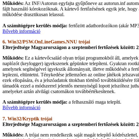
Működés:
Az INF/Autorun egyfajta gyűjtőneve az autorun.inf autom
fájlt használó kórokozóknak. A kártevő fertőzésének egyik jele, hogy
működése drasztikusan lelassul.
A számítógépre kerülés módja:
fertőzött adathordozókon (akár MP3-
Bővebb információ
6. Win32/PSW.OnLineGames.NNU trójai
Elterjedtsége Magyarországon a szeptemberi fertőzések között: 
Működés:
Ez a kártevőcsalád olyan trójai programokból áll, amelyek 
naplózót (keylogger) igyekszenek gépünkre telepíteni. Gyakran rootk
amelynek segítségével igyekszik állományait, illetve működését a fer
leplezni, eltüntetni. Ténykedése jellemzően az online játékok jelszava
ezek ellopására, és a jelszóadatok titokban történő továbbküldésére fó
támadók ezzel a módszerrel jelentős mennyiségű lopott jelszóhoz juth
amelyeket aztán alvilági csatornákon továbbértékesítenek.
A számítógépre kerülés módja:
a felhasználó maga telepíti.
Bővebb információ
7. Win32/Kryptik trójai
Elterjedtsége Magyarországon a szeptemberi fertőzések között: 
Működés:
A trójai nem rendelkezik saját magát telepítő kódrészlettel,