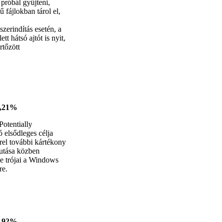
 próbál gyűjteni,
 fájlokban tárol el,
zerindítás esetén, a
t hátsó ajtót is nyit,
rtőzött
2,21%
otentially
 elsődleges célja
rel további kártékony
Futása közben
e trójai a Windows
re.
1,92%