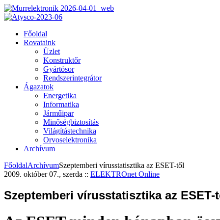
Főoldal
Rovataink
Üzlet
Konstruktőr
Gyártósor
Rendszerintegrátor
Ágazatok
Energetika
Informatika
Járműipar
Minőségbiztosítás
Világítástechnika
Orvoselektronika
Archívum
Főoldal
Archívum
Szeptemberi vírusstatisztika az ESET-től
2009. október 07., szerda
::
ELEKTROnet Online
Szeptemberi vírusstatisztika az ESET-t