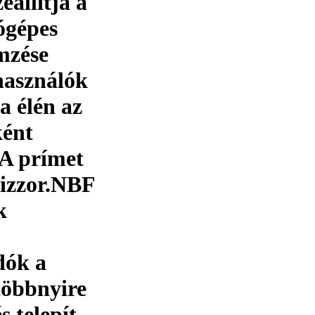
állítja a
ógépes
emzése
lhasználók
a élén az
ként
 A prímet
wizzor.NBF
k
dók a
többnyire
 telepít.