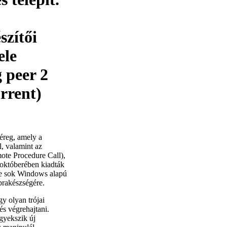
szítői
ele
g peer 2
orrent)
féreg, amely a
, valamint az
mote Procedure Call),
 októberében kiadták
re sok Windows alapú
prakészségére.
 olyan trójai
és végrehajtani.
gyekszik új