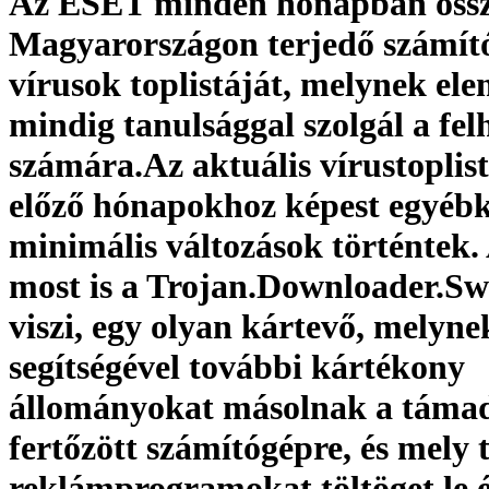
Az ESET minden hónapban össze
Magyarországon terjedő számít
vírusok toplistáját, melynek el
mindig tanulsággal szolgál a fe
számára.Az aktuális vírustoplist
előző hónapokhoz képest egyéb
minimális változások történtek.
most is a Trojan.Downloader.S
viszi, egy olyan kártevő, melyne
segítségével további kártékony
állományokat másolnak a táma
fertőzött számítógépre, és mely 
reklámprogramokat töltöget le és