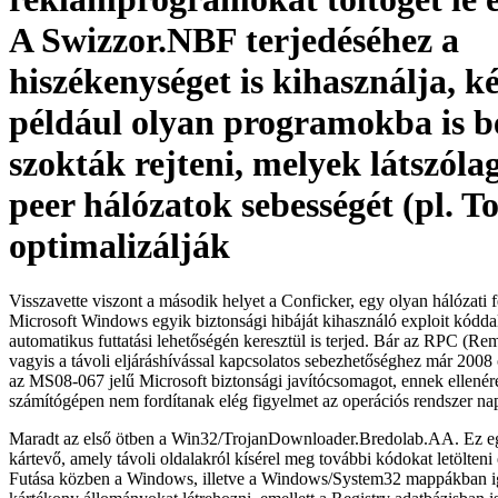
A Swizzor.NBF terjedéséhez a
hiszékenységet is kihasználja, ké
például olyan programokba is b
szokták rejteni, melyek látszóla
peer hálózatok sebességét (pl. T
optimalizálják
Visszavette viszont a második helyet a Conficker, egy olyan hálózati 
Microsoft Windows egyik biztonsági hibáját kihasználó exploit kóddal
automatikus futtatási lehetőségén keresztül is terjed. Bár az RPC (Re
vagyis a távoli eljáráshívással kapcsolatos sebezhetőséghez már 2008
az MS08-067 jelű Microsoft biztonsági javítócsomagot, ennek ellené
számítógépen nem fordítanak elég figyelmet az operációs rendszer na
Maradt az első ötben a Win32/TrojanDownloader.Bredolab.AA. Ez egy
kártevő, amely távoli oldalakról kísérel meg további kódokat letölteni 
Futása közben a Windows, illetve a Windows/System32 mappákban i