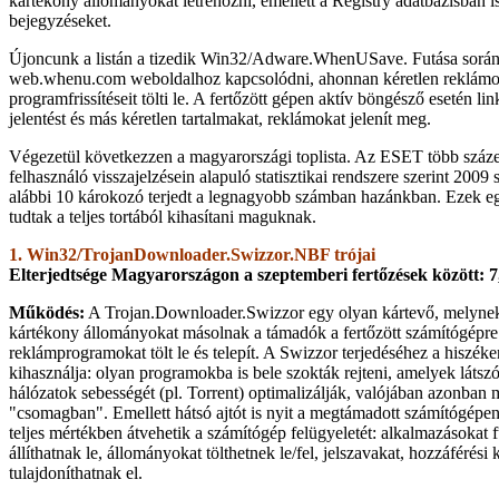
kártékony állományokat létrehozni, emellett a Registry adatbázisban i
bejegyzéseket.
Újoncunk a listán a tizedik Win32/Adware.WhenUSave. Futása során
web.whenu.com weboldalhoz kapcsolódni, ahonnan kéretlen reklámoka
programfrissítéseit tölti le. A fertőzött gépen aktív böngésző esetén lin
jelentést és más kéretlen tartalmakat, reklámokat jelenít meg.
Végezetül következzen a magyarországi toplista. Az ESET több száz
felhasználó visszajelzésein alapuló statisztikai rendszere szerint 200
alábbi 10 károkozó terjedt a legnagyobb számban hazánkban. Ezek e
tudtak a teljes tortából kihasítani maguknak.
1. Win32/TrojanDownloader.Swizzor.NBF trójai
Elterjedtsége Magyarországon a szeptemberi fertőzések között: 
Működés:
A Trojan.Downloader.Swizzor egy olyan kártevő, melynek 
kártékony állományokat másolnak a támadók a fertőzött számítógépre
reklámprogramokat tölt le és telepít. A Swizzor terjedéséhez a hiszéke
kihasználja: olyan programokba is bele szokták rejteni, amelyek látszó
hálózatok sebességét (pl. Torrent) optimalizálják, valójában azonban 
"csomagban". Emellett hátsó ajtót is nyit a megtámadott számítógépe
teljes mértékben átvehetik a számítógép felügyeletét: alkalmazásokat f
állíthatnak le, állományokat tölthetnek le/fel, jelszavakat, hozzáférési
tulajdoníthatnak el.