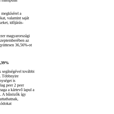
s manipulál
 megkísérel a
t, valamint saját
keket, időjárás-
ezer magyarországi
9 szeptemberében az
gyüttesen 36,56%-ot
7,39%
segítségével további
. Többnyire
nységet is
lag peer 2 peer
maga a kártevő lapul a
n. A bűnözők így
uttathatnak,
 kódokat