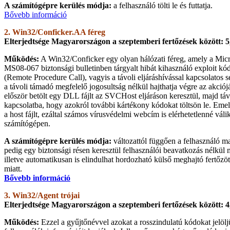
A számítógépre kerülés módja:
a felhasználó tölti le és futtatja.
Bővebb információ
2. Win32/Conficker.AA féreg
Elterjedtsége Magyarországon a szeptemberi fertőzések között: 
Működés:
A Win32/Conficker egy olyan hálózati féreg, amely a Mi
MS08-067 biztonsági bulletinben tárgyalt hibát kihasználó exploit kó
(Remote Procedure Call), vagyis a távoli eljáráshívással kapcsolatos 
a távoli támadó megfelelő jogosultság nélkül hajthatja végre az akciój
először betölt egy DLL fájlt az SVCHost eljáráson keresztül, majd táv
kapcsolatba, hogy azokról további kártékony kódokat töltsön le. Emell
a host fájlt, ezáltal számos vírusvédelmi webcím is elérhetetlenné váli
számítógépen.
A számítógépre kerülés módja:
változattól függően a felhasználó ma
pedig egy biztonsági résen keresztül felhasználói beavatkozás nélkül m
illetve automatikusan is elindulhat hordozható külső meghajtó fertőz
miatt.
Bővebb információ
3. Win32/Agent trójai
Elterjedtsége Magyarországon a szeptemberi fertőzések között: 
Működés:
Ezzel a gyűjtőnévvel azokat a rosszindulatú kódokat jelöl