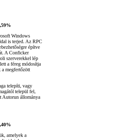
5,59%
crosoft Windows
ddal is terjed. Az RPC
sebezhetőségre építve
át. A Conficker
oli szerverekkel lép
ett a féreg módosítja
k a megfertőzött
ga telepíti, vagy
agától települ fel,
ött Autorun állománya
4,40%
jük, amelyek a