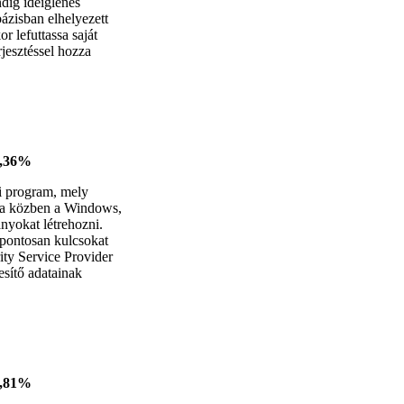
ndig ideiglenes
ázisban elhelyezett
 lefuttassa saját
jesztéssel hozza
4,36%
 program, mely
tása közben a Windows,
nyokat létrehozni.
 pontosan kulcsokat
rity Service Provider
lesítő adatainak
3,81%