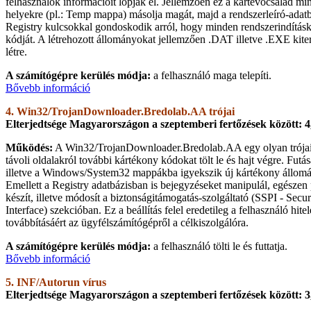
felhasználók információit lopják el. Jellemzően ez a kártevőcsalád mi
helyekre (pl.: Temp mappa) másolja magát, majd a rendszerleíró-adatb
Registry kulcsokkal gondoskodik arról, hogy minden rendszerindításkor
kódját. A létrehozott állományokat jellemzően .DAT illetve .EXE kiter
létre.
A számítógépre kerülés módja:
a felhasználó maga telepíti.
Bővebb információ
4. Win32/TrojanDownloader.Bredolab.AA trójai
Elterjedtsége Magyarországon a szeptemberi fertőzések között: 
Működés:
A Win32/TrojanDownloader.Bredolab.AA egy olyan trójai
távoli oldalakról további kártékony kódokat tölt le és hajt végre. Fu
illetve a Windows/System32 mappákba igyekszik új kártékony állomá
Emellett a Registry adatbázisban is bejegyzéseket manipulál, egészen
készít, illetve módosít a biztonságitámogatás-szolgáltató (SSPI - Secu
Interface) szekcióban. Ez a beállítás felel eredetileg a felhasználó hite
továbbításáért az ügyfélszámítógépről a célkiszolgálóra.
A számítógépre kerülés módja:
a felhasználó tölti le és futtatja.
Bővebb információ
5. INF/Autorun vírus
Elterjedtsége Magyarországon a szeptemberi fertőzések között: 