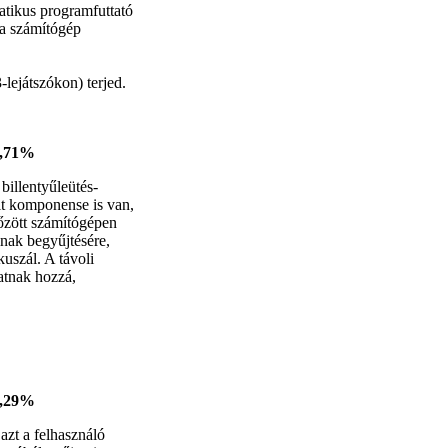
atikus programfuttató
 a számítógép
lejátszókon) terjed.
2,71%
billentyűleütés-
it komponense is van,
tőzött számítógépen
inak begyűjtésére,
kuszál. A távoli
atnak hozzá,
2,29%
 azt a felhasználó